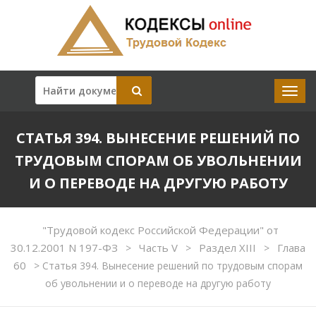
СТАТЬЯ 394. ВЫНЕСЕНИЕ РЕШЕНИЙ ПО
ТРУДОВЫМ СПОРАМ ОБ УВОЛЬНЕНИИ
И О ПЕРЕВОДЕ НА ДРУГУЮ РАБОТУ
"Трудовой кодекс Российской Федерации" от
30.12.2001 N 197-ФЗ
Часть V
Раздел XIII
Глава
>
>
>
60
>
Статья 394. Вынесение решений по трудовым спорам
об увольнении и о переводе на другую работу