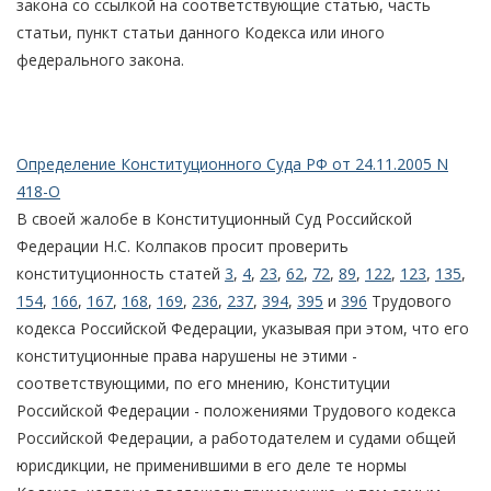
закона со ссылкой на соответствующие статью, часть
статьи, пункт статьи данного Кодекса или иного
федерального закона.
Определение Конституционного Суда РФ от 24.11.2005 N
418-О
В своей жалобе в Конституционный Суд Российской
Федерации Н.С. Колпаков просит проверить
конституционность статей
3
,
4
,
23
,
62
,
72
,
89
,
122
,
123
,
135
,
154
,
166
,
167
,
168
,
169
,
236
,
237
,
394
,
395
и
396
Трудового
кодекса Российской Федерации, указывая при этом, что его
конституционные права нарушены не этими -
соответствующими, по его мнению, Конституции
Российской Федерации - положениями Трудового кодекса
Российской Федерации, а работодателем и судами общей
юрисдикции, не применившими в его деле те нормы