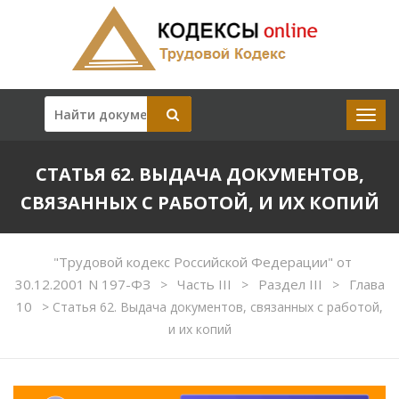
СТАТЬЯ 62. ВЫДАЧА ДОКУМЕНТОВ,
СВЯЗАННЫХ С РАБОТОЙ, И ИХ КОПИЙ
"Трудовой кодекс Российской Федерации" от
30.12.2001 N 197-ФЗ
Часть III
Раздел III
Глава
>
>
>
10
>
Статья 62. Выдача документов, связанных с работой,
и их копий