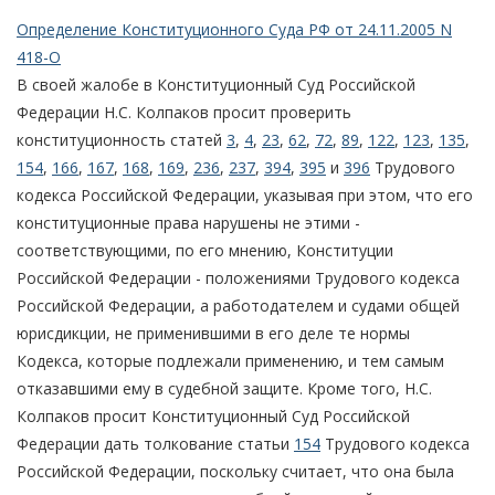
Определение Конституционного Суда РФ от 24.11.2005 N
418-О
В своей жалобе в Конституционный Суд Российской
Федерации Н.С. Колпаков просит проверить
конституционность статей
3
,
4
,
23
,
62
,
72
,
89
,
122
,
123
,
135
,
154
,
166
,
167
,
168
,
169
,
236
,
237
,
394
,
395
и
396
Трудового
кодекса Российской Федерации, указывая при этом, что его
конституционные права нарушены не этими -
соответствующими, по его мнению, Конституции
Российской Федерации - положениями Трудового кодекса
Российской Федерации, а работодателем и судами общей
юрисдикции, не применившими в его деле те нормы
Кодекса, которые подлежали применению, и тем самым
отказавшими ему в судебной защите. Кроме того, Н.С.
Колпаков просит Конституционный Суд Российской
Федерации дать толкование статьи
154
Трудового кодекса
Российской Федерации, поскольку считает, что она была