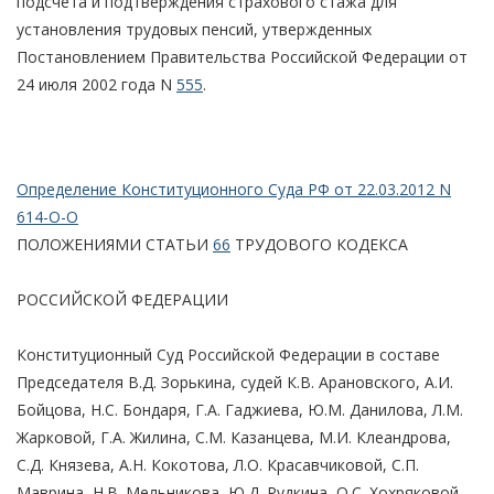
подсчета и подтверждения страхового стажа для
установления трудовых пенсий, утвержденных
Постановлением Правительства Российской Федерации от
24 июля 2002 года N
555
.
Определение Конституционного Суда РФ от 22.03.2012 N
614-О-О
ПОЛОЖЕНИЯМИ СТАТЬИ
66
ТРУДОВОГО КОДЕКСА
РОССИЙСКОЙ ФЕДЕРАЦИИ
Конституционный Суд Российской Федерации в составе
Председателя В.Д. Зорькина, судей К.В. Арановского, А.И.
Бойцова, Н.С. Бондаря, Г.А. Гаджиева, Ю.М. Данилова, Л.М.
Жарковой, Г.А. Жилина, С.М. Казанцева, М.И. Клеандрова,
С.Д. Князева, А.Н. Кокотова, Л.О. Красавчиковой, С.П.
Маврина, Н.В. Мельникова, Ю.Д. Рудкина, О.С. Хохряковой,