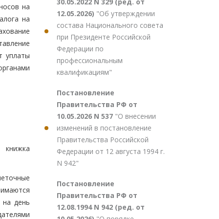
30.05.2022 N 329 (ред. от
носов на
12.05.2026)
"Об утверждении
алога на
состава Национального совета
ахование
при Президенте Российской
тавление
Федерации по
т уплаты
профессиональным
органами
квалификациям"
Постановление
Правительства РФ от
10.05.2026 N 537
"О внесении
изменений в постановление
Правительства Российской
я книжка
Федерации от 12 августа 1994 г.
N 942"
неточные
Постановление
нимаются
Правительства РФ от
 на день
12.08.1994 N 942 (ред. от
дателями
10.05.2026)
"О порядке