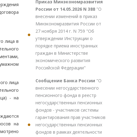
Приказ Минэкономразвития
ерждения
России от 14.05.2026 N 388
"О
договора
внесении изменений в приказ
Минэкономразвития России от
27 ноября 2014 г. N 759 "Об
утверждении Инструкции о
го лица в
порядке приема иностранных
тельного
граждан в Министерстве
ументами,
экономического развития
бумажном
Российской Федерации"
Сообщение Банка России
"О
ного лица
внесении негосударственного
тельного
пенсионного фонда в реестр
ца) - на
негосударственных пенсионных
фондов - участников системы
рждаются
гарантирования прав участников
носов на
негосударственных пенсионных
смотрено
фондов в рамках деятельности