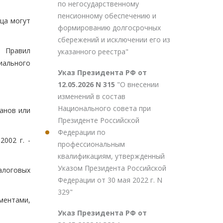
по негосударственному
пенсионному обеспечению и
ца могут
формированию долгосрочных
сбережений и исключении его из
х Правил
указанного реестра"
иального
Указ Президента РФ от
12.05.2026 N 315
"О внесении
изменений в состав
Национального совета при
ганов или
Президенте Российской
Федерации по
002 г. -
профессиональным
квалификациям, утвержденный
Указом Президента Российской
налоговых
Федерации от 30 мая 2022 г. N
329"
ментами,
Указ Президента РФ от