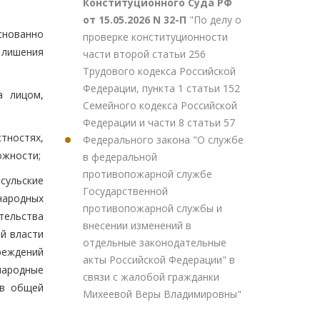
Конституционного Суда РФ
от 15.05.2026 N 32-П
"По делу о
снованно
проверке конституционности
 лишения
части второй статьи 256
Трудового кодекса Российской
Федерации, пункта 1 статьи 152
а лицом,
Семейного кодекса Российской
Федерации и части 8 статьи 57
стностях,
Федерального закона "О службе
ожности;
в федеральной
противопожарной службе
сульские
Государственной
народных
противопожарной службы и
тельства
внесении изменений в
й власти
отдельные законодательные
реждений
акты Российской Федерации" в
народные
связи с жалобой гражданки
 в общей
Михеевой Веры Владимировны"