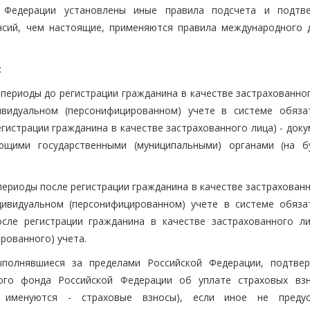
 Федерации установлены иные правила подсчета и подтв
нсий, чем настоящие, применяются правила международного 
:
 периоды до регистрации гражданина в качестве застрахованно
видуальном (персонифицированном) учете в системе обяза
егистрации гражданина в качестве застрахованного лица) - док
ющими государственными (муниципальными) органами (на 
периоды после регистрации гражданина в качестве застрахован
ивидуальном (персонифицированном) учете в системе обяза
осле регистрации гражданина в качестве застрахованного ли
рованного) учета.
ыполнявшиеся за пределами Российской Федерации, подтве
ого фонда Российской Федерации об уплате страховых вз
е именуются - страховые взносы), если иное не преду