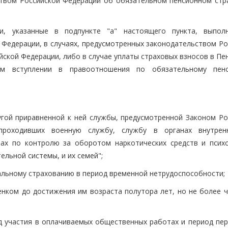
ством Российской Федерации об обязательном пенсионном стр
и, указанные в подпункте "а" настоящего пункта, выпол
 Федерации, в случаях, предусмотренных законодательством Ро
ской Федерации, либо в случае уплаты страховых взносов в Пе
м вступлении в правоотношения по обязательному пенс
гой приравненной к ней службы, предусмотренной Законом Ро
проходивших военную службу, службу в органах внутрен
нах по контролю за оборотом наркотических средств и псих
ельной системы, и их семей";
альному страхованию в период временной нетрудоспособности;
енком до достижения им возраста полутора лет, но не более ч
д участия в оплачиваемых общественных работах и период пер