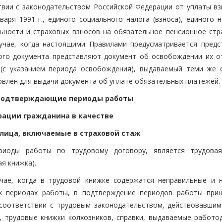
вии с законодательством Российской Федерации от уплаты вз
аря 1991 г., единого социального налога (взноса), единого н
ьности и страховых взносов на обязательное пенсионное стр
лучае, когда настоящими Правилами предусматривается предс
ого документа представляют документ об освобождении их о
(с указанием периода освобождения), выдаваемый теми же 
новлен для выдачи документа об уплате обязательных платежей.
, подтверждающие периоды работы
рации гражданина в качестве
 лица, включаемые в страховой стаж
риоды работы по трудовому договору, является трудова
я книжка).
учае, когда в трудовой книжке содержатся неправильные и 
ых периодах работы, в подтверждение периодов работы при
соответствии с трудовым законодательством, действовавшим
 трудовые книжки колхозников, справки, выдаваемые работо