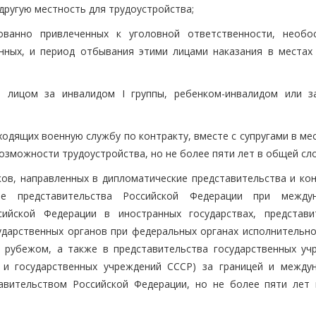
другую местность для трудоустройства;
ванно привлеченных к уголовной ответственности, необо
нных, и период отбывания этими лицами наказания в местах
м лицом за инвалидом I группы, ребенком-инвалидом или з
одящих военную службу по контракту, вместе с супругами в ме
 возможности трудоустройства, но не более пяти лет в общей сл
ков, направленных в дипломатические представительства и кон
ые представительства Российской Федерации при между
сийской Федерации в иностранных государствах, представи
ударственных органов при федеральных органах исполнительно
а рубежом, а также в представительства государственных уч
в и государственных учреждений СССР) за границей и между
равительством Российской Федерации, но не более пяти лет