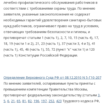
лечебно-профилактического обслуживания работников в
соответствии с требованиями охраны труда. По мнению
заявителя, указанные законоположения не содержат
необходимых гарантий удовлетворения санитарно-бытовых
нужд работников, ограничивают право на труд в условиях,
отвечающих требованиям безопасности и гигиены, и
противоречат статьям 1 (часть 1), 2, 7, 10, 15 (часть 4), 17,
18, 19 (части 1 и 2), 21, 23 (часть 1), 37 (части 3, 4 и 5), 41
(часть 1), 45, 46 (часть 1), 55, 72 (пункт "к" части 1) и 120
(часть 1) Конституции Российской Федерации.
Определение Верховного Суда РФ от 08.12.2010 N 5-Г10-207
По мнению заявителей, оспариваемые пункты приняты с
превышением компетенции Правительства Москвы,
противоречат федеральному законодательству (статьям
3
,
5
,
6
,
21
,
65
,
81
,
82
,
196
,
197
,
252
,
423
Трудового кодекса РФ,