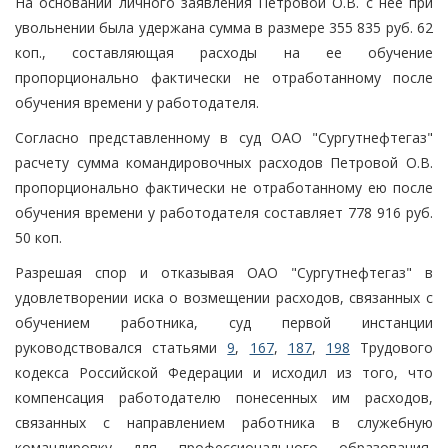
На основании личного заявления Петровой О.В. с нее при
увольнении была удержана сумма в размере 355 835 руб. 62
коп., составляющая расходы на ее обучение
пропорционально фактически не отработанному после
обучения времени у работодателя.
Согласно представленному в суд ОАО "Сургутнефтегаз"
расчету сумма командировочных расходов Петровой О.В.
пропорционально фактически не отработанному ею после
обучения времени у работодателя составляет 778 916 руб.
50 коп.
Разрешая спор и отказывая ОАО "Сургутнефтегаз" в
удовлетворении иска о возмещении расходов, связанных с
обучением работника, суд первой инстанции
руководствовался статьями
9
,
167
,
187
,
198
Трудового
кодекса Российской Федерации и исходил из того, что
компенсация работодателю понесенных им расходов,
связанных с направлением работника в служебную
командировку для профессионального образования,