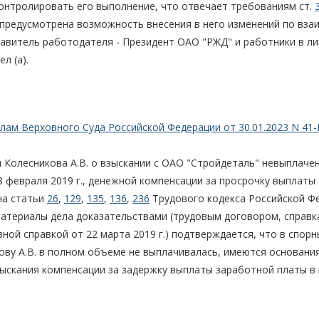
контролировать его выполнение, что отвечает требованиям ст.
ора предусмотрена возможность внесения в него изменений по вза
авитель работодателя - Президент ОАО "РЖД" и работники в ли
л (а).
лам Верховного Суда Российской Федерации от 30.01.2023 N 41-
 Колесникова А.В. о взыскании с ОАО "Стройдеталь" невыплаче
28 февраля 2019 г., денежной компенсации за просрочку выплаты
на статьи
26
,
129
,
135
,
136
,
236
Трудового кодекса Российской Ф
 материалы дела доказательствами (трудовым договором, справк
ной справкой от 22 марта 2019 г.) подтверждается, что в спор
ву А.В. в полном объеме не выплачивалась, имеются основания
 взыскания компенсации за задержку выплаты заработной платы в