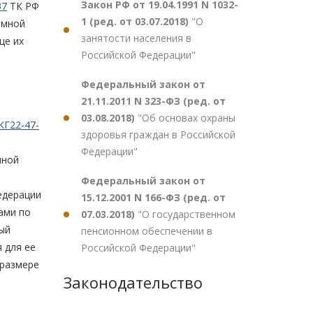
Закон РФ от 19.04.1991 N 1032-
37
ТК РФ
1 (ред. от 03.07.2018)
"О
имной
занятости населения в
це их
Российской Федерации"
Федеральный закон от
21.11.2011 N 323-ФЗ (ред. от
03.08.2018)
"Об основах охраны
КГ22-47-
здоровья граждан в Российской
Федерации"
нной
Федеральный закон от
едерации
15.12.2001 N 166-ФЗ (ред. от
ами по
07.03.2018)
"О государственном
ный
пенсионном обеспечении в
 для ее
Российской Федерации"
 размере
Законодательство