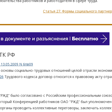
язательства работников и работодателя в сфере труда.
Статья 27. Формы социального партне
 TК РФ
13.05.2009 N 6пв09
 основы социально-трудовых отношений целой отрасли эконом
26
Трудового кодекса договор относится к правовому акту отра
"РЖД" было согласовано с Российским профессиональным союз
оторый Конференцией работников ОАО "РЖД" был уполномочен 
 органы проводить коллективные переговоры, заключать колле