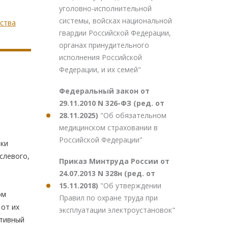
уголовно-исполнительной
системы, войсках национальной
рства
гвардии Российской Федерации,
органах принудительного
исполнения Российской
Федерации, и их семей"
Федеральный закон от
29.11.2010 N 326-ФЗ (ред. от
28.11.2025)
"Об обязательном
медицинском страховании в
Российской Федерации"
ики
слевого,
Приказ Минтруда России от
24.07.2013 N 328н (ред. от
15.11.2018)
"Об утверждении
ом
Правил по охране труда при
от их
эксплуатации электроустановок"
ктивный