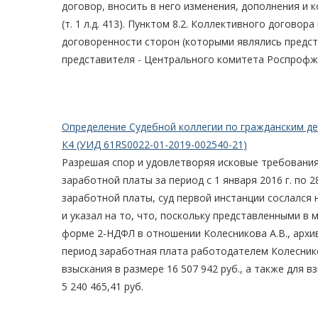
договор, вносить в него изменения, дополнения и 
(т. 1 л.д. 413). Пунктом 8.2. Коллективного догов
договоренности сторон (которыми являлись предст
представителя - Центрального комитета Роспрофже
Определение Судебной коллегии по гражданским де
К4 (УИД 61RS0022-01-2019-002540-21)
Разрешая спор и удовлетворяя исковые требования
заработной платы за период с 1 января 2016 г. по 
заработной платы, суд первой инстанции сослался 
и указал на то, что, поскольку представленными в
форме 2-НДФЛ в отношении Колесникова А.В., архив
период заработная плата работодателем Колеснико
взыскания в размере 16 507 942 руб., а также для
5 240 465,41 руб.