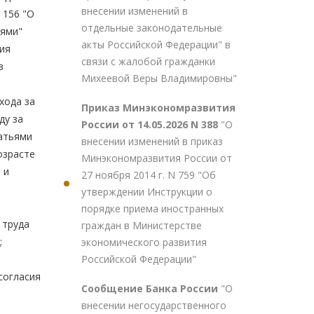
внесении изменений в
 156 "О
отдельные законодательные
тями"
акты Российской Федерации" в
ния
связи с жалобой гражданки
в
Михеевой Веры Владимировны"
хода за
Приказ Минэкономразвития
ду за
России от 14.05.2026 N 388
"О
татьями
внесении изменений в приказ
озрасте
Минэкономразвития России от
 и
27 ноября 2014 г. N 759 "Об
утверждении Инструкции о
порядке приема иностранных
 труда
граждан в Министерстве
;
экономического развития
Российской Федерации"
согласия
Сообщение Банка России
"О
внесении негосударственного