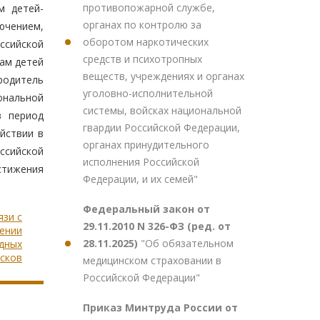
противопожарной службе,
м детей-
органах по контролю за
ючением,
оборотом наркотических
ссийской
средств и психотропных
нам детей
веществ, учреждениях и органах
родитель
уголовно-исполнительной
ональной
системы, войсках национальной
в период
гвардии Российской Федерации,
йствии в
органах принудительного
ссийской
исполнения Российской
стижения
Федерации, и их семей"
Федеральный закон от
язи с
29.11.2010 N 326-ФЗ (ред. от
ении
28.11.2025)
"Об обязательном
дных
сков
медицинском страховании в
Российской Федерации"
Приказ Минтруда России от