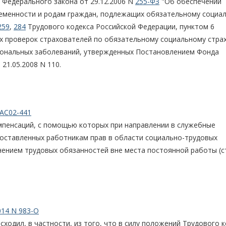
5 Федерального закона от 29.12.2006 N
255-ФЗ
"Об обеспечении
еменности и родам граждан, подлежащих обязательному социа
259
,
284
Трудового кодекса Российской Федерации, пунктом 6
х проверок страхователей по обязательному социальному стра
сиональных заболеваний, утвержденных Постановлением Фонда
21.05.2008 N 110.
КАС02-441
мпенсаций, с помощью которых при направлении в служебные
оставленных работникам прав в области социально-трудовых
ением трудовых обязанностей вне места постоянной работы (ст
014 N 983-О
ходил, в частности, из того, что в силу положений Трудового 