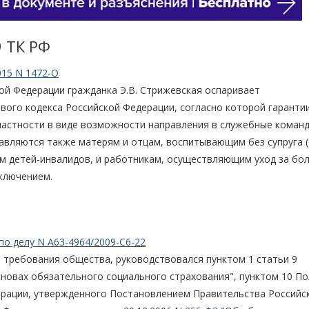
9 TК РФ
015 N 1472-О
кой Федерации гражданка Э.В. Стрижевская оспаривает
вого кодекса Российской Федерации, согласно которой гарантии
частности в виде возможности направления в служебные коман
авляются также матерям и отцам, воспитывающим без супруга (
им детей-инвалидов, и работникам, осуществляющим уход за бо
аключением.
по делу N А63-4964/2009-С6-22
и требования общества, руководствовался пунктом 1 статьи 9
новах обязательного социального страхования", пунктом 10 П
ерации, утвержденного Постановлением Правительства Российс