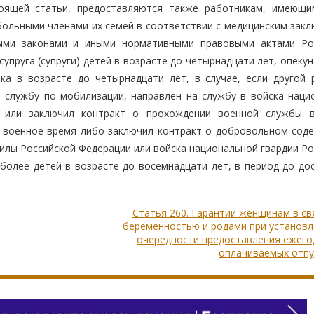
тоящей статьи, предоставляются также работникам, имеющи
больными членами их семей в соответствии с медицинским закл
ыми законами и иными нормативными правовыми актами Ро
пруга (супруги) детей в возрасте до четырнадцати лет, опеку
ка в возрасте до четырнадцати лет, в случае, если другой 
 службу по мобилизации, направлен на службу в войска наци
и или заключил контракт о прохождении военной службы 
 военное время либо заключил контракт о добровольном соде
илы Российской Федерации или войска национальной гвардии Ро
более детей в возрасте до восемнадцати лет, в период до до
Статья 260. Гарантии женщинам в св
беременностью и родами при установл
очередности предоставления ежего
оплачиваемых отпу