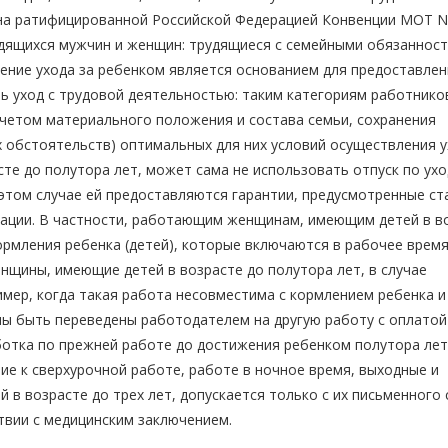
 на ратифицированной Российской Федерацией Конвенции МОТ N
дящихся мужчин и женщин: трудящиеся с семейными обязаннос
ление ухода за ребенком является основанием для предоставле
 уход с трудовой деятельностью: таким категориям работнико
четом материального положения и состава семьи, сохранения
 обстоятельств) оптимальных для них условий осуществления у
те до полутора лет, может сама не использовать отпуск по ухо
этом случае ей предоставляются гарантии, предусмотренные с
ации. В частности, работающим женщинам, имеющим детей в в
ормления ребенка (детей), которые включаются в рабочее время
нщины, имеющие детей в возрасте до полутора лет, в случае
мер, когда такая работа несовместима с кормлением ребенка и
ы быть переведены работодателем на другую работу с оплатой
ботка по прежней работе до достижения ребенком полутора лет
ие к сверхурочной работе, работе в ночное время, выходные и
в возрасте до трех лет, допускается только с их письменного 
ствии с медицинским заключением.