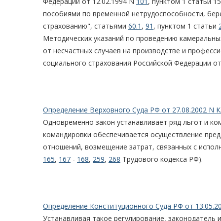
Федерации от 12.02.1994 N
101
, пунктом 1 статьи 1
пособиями по временной нетрудоспособности, бер
страхованию", статьями
60.1
,
91
, пунктом 1 статьи
Методических указаний по проведению камеральны
от несчастных случаев на производстве и профес
социального страхования Российской Федерации от 
Определение Верховного Суда РФ от 27.08.2002 N 
Одновременно закон устанавливает ряд льгот и ко
командировки обеспечивается осуществление пред
отношений, возмещение затрат, связанных с исполн
165
,
167
-
168
,
259
,
268
Трудового кодекса РФ).
Определение Конституционного Суда РФ от 13.05.2
Устанавливая такое регулирование, законодатель ис