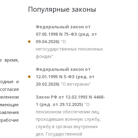
Популярные законы
Федеральный закон от
07.05.1998 N 75-ФЗ (ред. от
09.04.2026)
"О
негосударственных пенсионных
фондах"
е время,
Федеральный закон от
12.01.1995 N 5-ФЗ (ред. от
ходные и
20.02.2026)
"О ветеранах"
 согласия
Закон РФ от 12.02.1993 N 4468-
овленном
1 (ред. от 29.12.2025)
"О
 имеющие
пенсионном обеспечении лиц,
равления
проходивших военную службу,
ерабочие
службу в органах внутренних
дел, Государственной