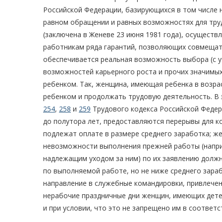
Российской Федерации, базирующихся в том числе
равном обращении и равных возможностях для тру
(заключена в Женеве 23 июня 1981 года), осуществ
работникам ряда гарантий, позволяющих совмещать
обеспечивается реальная возможность выбора (с у
возможностей карьерного роста и прочих значимых
ребенком. Так, женщина, имеющая ребенка в возрас
ребенком и продолжать трудовую деятельность. В 
254
,
258
и
259
Трудового кодекса Российской Федер
до полутора лет, предоставляются перерывы для к
подлежат оплате в размере среднего заработка; же
невозможности выполнения прежней работы (напри
надлежащим уходом за ним) по их заявлению должн
по выполняемой работе, но не ниже среднего зара
направление в служебные командировки, привлечен
нерабочие праздничные дни женщин, имеющих детей 
и при условии, что это не запрещено им в соответ