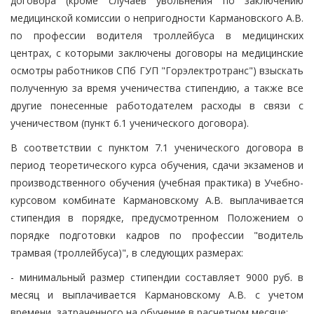
договора (кроме случаев увольнения по заключению
медицинской комиссии о непригодности Кармановского А.В.
по профессии водителя троллейбуса в медицинских
центрах, с которыми заключены договоры на медицинские
осмотры работников СПб ГУП "Горэлектротранс") взыскать
полученную за время ученичества стипендию, а также все
другие понесенные работодателем расходы в связи с
ученичеством (пункт 6.1 ученического договора).
В соответствии с пунктом 7.1 ученического договора в
период теоретического курса обучения, сдачи экзаменов и
производственного обучения (учебная практика) в Учебно-
курсовом комбинате Кармановскому А.В. выплачивается
стипендия в порядке, предусмотренном Положением о
порядке подготовки кадров по профессии "водитель
трамвая (троллейбуса)", в следующих размерах:
- минимальный размер стипендии составляет 9000 руб. в
месяц и выплачивается Кармановскому А.В. с учетом
времени, затраченного на обучение в расчетном месяце;