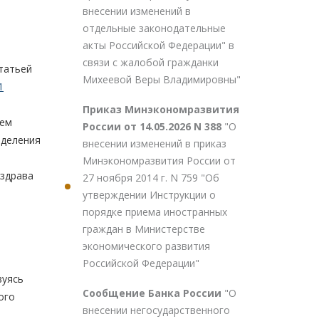
внесении изменений в
отдельные законодательные
акты Российской Федерации" в
связи с жалобой гражданки
татьей
Михеевой Веры Владимировны"
1
Приказ Минэкономразвития
ием
России от 14.05.2026 N 388
"О
еделения
внесении изменений в приказ
Минэкономразвития России от
нздрава
27 ноября 2014 г. N 759 "Об
утверждении Инструкции о
порядке приема иностранных
граждан в Министерстве
экономического развития
Российской Федерации"
вуясь
Сообщение Банка России
"О
ого
внесении негосударственного