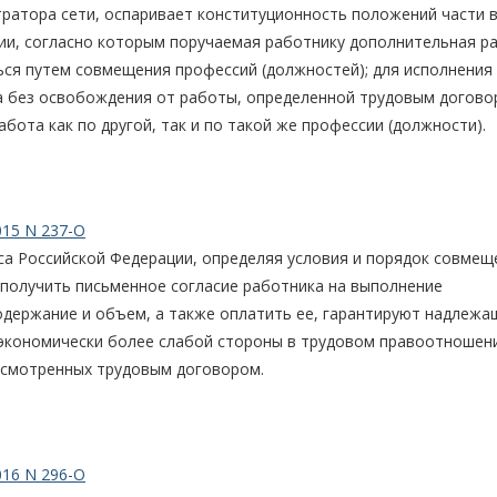
ратора сети, оспаривает конституционность положений части 
ии, согласно которым поручаемая работнику дополнительная р
ся путем совмещения профессий (должностей); для исполнения
 без освобождения от работы, определенной трудовым догово
ота как по другой, так и по такой же профессии (должности).
015 N 237-О
са Российской Федерации, определяя условия и порядок совмещ
получить письменное согласие работника на выполнение
одержание и объем, а также оплатить ее, гарантируют надлеж
 экономически более слабой стороны в трудовом правоотношен
усмотренных трудовым договором.
016 N 296-О