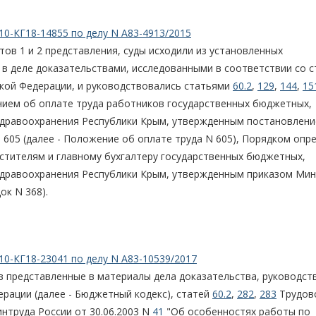
10-КГ18-14855 по делу N А83-4913/2015
ов 1 и 2 представления, суды исходили из установленных
в деле доказательствами, исследованными в соответствии со с
кой Федерации, и руководствовались статьями
60.2
,
129
,
144
,
15
нием об оплате труда работников государственных бюджетных,
 здравоохранения Республики Крым, утвержденным постановлен
 605 (далее - Положение об оплате труда N 605), Порядком опр
стителям и главному бухгалтеру государственных бюджетных,
 здравоохранения Республики Крым, утвержденным приказом Ми
ок N 368).
10-КГ18-23041 по делу N А83-10539/2017
в представленные в материалы дела доказательства, руководст
рации (далее - Бюджетный кодекс), статей
60.2
,
282
,
283
Трудов
нтруда России от 30.06.2003 N
41
"Об особенностях работы по