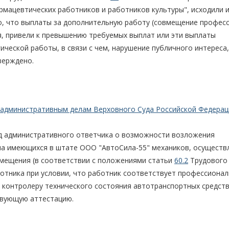
рмацевтических работников и работников культуры", исходили 
о, что выплаты за дополнительную работу (совмещение професс
, привели к превышению требуемых выплат или эти выплаты
ческой работы, в связи с чем, нарушение публичного интереса,
верждено.
 административным делам Верховного Суда Российской Федерац
вод административного ответчика о возможности возложения
на имеющихся в штате ООО "АвтоСила-55" механиков, осуществ
вмещения (в соответствии с положениями статьи
60.2
Трудового 
ботника при условии, что работник соответствует профессиона
контролеру технического состояния автотранспортных средств
твующую аттестацию.