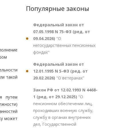
Популярные законы
Федеральный закон от
07.05.1998 N 75-ФЗ (ред. от
09.04.2026)
"О
негосударственных пенсионных
полнение
фондах"
ором
Федеральный закон от
ельности
12.01.1995 N 5-ФЗ (ред. от
ли такой
20.02.2026)
"О ветеранах"
Закон РФ от 12.02.1993 N 4468-
1 (ред. от 29.12.2025)
"О
ся путем
пенсионном обеспечении лиц,
лжности)
проходивших военную службу,
анностей
службу в органах внутренних
ку может
дел, Государственной