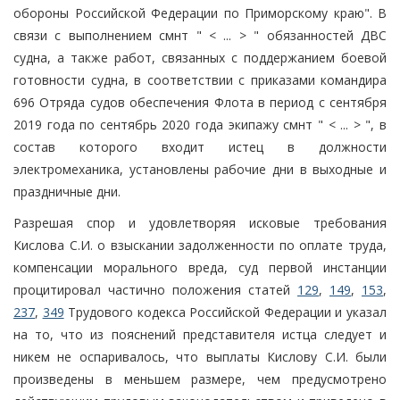
обороны Российской Федерации по Приморскому краю". В
связи с выполнением смнт " < ... > " обязанностей ДВС
судна, а также работ, связанных с поддержанием боевой
готовности судна, в соответствии с приказами командира
696 Отряда судов обеспечения Флота в период с сентября
2019 года по сентябрь 2020 года экипажу смнт " < ... > ", в
состав которого входит истец в должности
электромеханика, установлены рабочие дни в выходные и
праздничные дни.
Разрешая спор и удовлетворяя исковые требования
Кислова С.И. о взыскании задолженности по оплате труда,
компенсации морального вреда, суд первой инстанции
процитировал частично положения статей
129
,
149
,
153
,
237
,
349
Трудового кодекса Российской Федерации и указал
на то, что из пояснений представителя истца следует и
никем не оспаривалось, что выплаты Кислову С.И. были
произведены в меньшем размере, чем предусмотрено