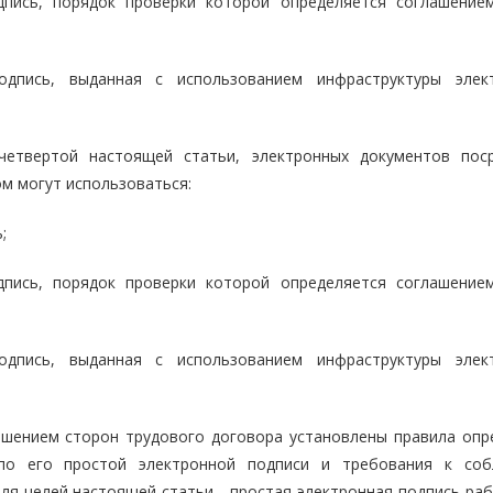
дпись, порядок проверки которой определяется соглашение
одпись, выданная с использованием инфраструктуры элек
четвертой настоящей статьи, электронных документов пос
м могут использоваться:
;
дпись, порядок проверки которой определяется соглашение
одпись, выданная с использованием инфраструктуры элек
лашением сторон трудового договора установлены правила опр
 по его простой электронной подписи и требования к со
ля целей настоящей статьи - простая электронная подпись раб