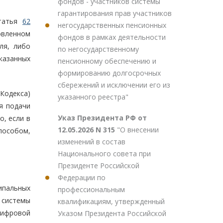
фондов - участников системы
гарантирования прав участников
статья
62
негосударственных пенсионных
овленном
фондов в рамках деятельности
ля, либо
по негосударственному
казанных
пенсионному обеспечению и
формированию долгосрочных
сбережений и исключении его из
Кодекса)
указанного реестра"
я подачи
Указ Президента РФ от
, если в
12.05.2026 N 315
"О внесении
пособом,
изменений в состав
Национального совета при
Президенте Российской
Федерации по
ипальных
профессиональным
 системы
квалификациям, утвержденный
цифровой
Указом Президента Российской