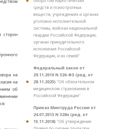
оборотом наркотических
редством
средств и психотропных
веществ, учреждениях и органах
уголовно-исполнительной
системы, войсках национальной
м сторон
гвардии Российской Федерации,
органах принудительного
исполнения Российской
тронного
Федерации, и их семей"
Федеральный закон от
29.11.2010 N 326-ФЗ (ред. от
овора на
28.11.2025)
"Об обязательном
ласия на
медицинском страховании в
ением об
Российской Федерации"
менении
ся:
Приказ Минтруда России от
24.07.2013 N 328н (ред. от
15.11.2018)
"Об утверждении
Правил по охране труда при