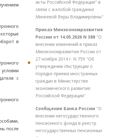
акты Российской Федерации" в
лучением
связи с жалобой гражданки
Михеевой Веры Владимировны"
тронного
Приказ Минэкономразвития
 которые
России от 14.05.2026 N 388
"О
оборот в
внесении изменений в приказ
Минэкономразвития России от
27 ноября 2014 г. N 759 "Об
тронного
утверждении Инструкции о
 условии
порядке приема иностранных
дателя с
граждан в Министерстве
экономического развития
Российской Федерации"
тронного
Сообщение Банка России
"О
внесении негосударственного
особами,
пенсионного фонда в реестр
нь после
негосударственных пенсионных