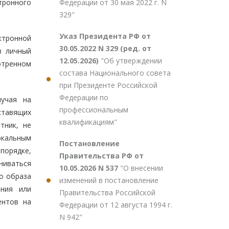
Федерации от 30 мая 2022 г. N
тронного
329"
Указ Президента РФ от
ктронной
30.05.2022 N 329 (ред. от
в личный
12.05.2026)
"Об утверждении
отренном
состава Национального совета
при Президенте Российской
Федерации по
лучая на
профессиональным
ставящих
квалификациям"
тник, не
окальным
Постановление
порядке,
Правительства РФ от
ниваться
10.05.2026 N 537
"О внесении
о образа
изменений в постановление
ания или
Правительства Российской
ентов на
Федерации от 12 августа 1994 г.
N 942"