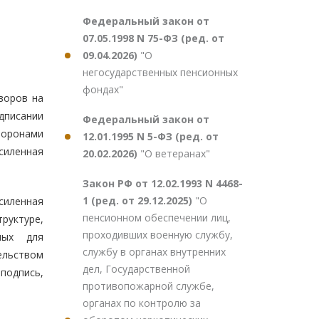
Федеральный закон от
07.05.1998 N 75-ФЗ (ред. от
09.04.2026)
"О
негосударственных пенсионных
фондах"
воров на
дписании
Федеральный закон от
торонами
12.01.1995 N 5-ФЗ (ред. от
силенная
20.02.2026)
"О ветеранах"
Закон РФ от 12.02.1993 N 4468-
1 (ред. от 29.12.2025)
"О
силенная
пенсионном обеспечении лиц,
руктуре,
проходивших военную службу,
мых для
службу в органах внутренних
ельством
дел, Государственной
 подпись,
противопожарной службе,
органах по контролю за