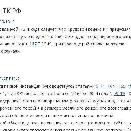
2 TК РФ
03-1319
язиной Н.З. в суде следует, что Трудовой кодекс РФ предусма
только в случае предоставления ежегодного оплачиваемого отпу
андировку (ст.
167
ТК РФ), при переводе работника на другую
х случаях.
0-АПГ13-2
уд первой инстанции, руководствуясь статьями
6
,
11
,
164
-
165
,
1
 1, 2 и 53 Федерального закона от 27 июля 2004 года N
79-ФЗ
"
Федерации", счел противоречащим федеральному законодательс
ременного пособия в размере месячного денежного вознаграж
мской области и прекратившим исполнение полномочий
й области, указав в решении на то, что законодатель субъект
ь своим актом правовое регулирование по данному вопросу, иб