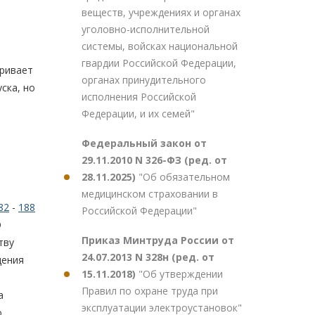
веществ, учреждениях и органах
уголовно-исполнительной
системы, войсках национальной
гвардии Российской Федерации,
тривает
органах принудительного
ска, но
исполнения Российской
Федерации, и их семей"
Федеральный закон от
29.11.2010 N 326-ФЗ (ред. от
28.11.2025)
"Об обязательном
медицинском страховании в
82
-
188
Российской Федерации"
О
Приказ Минтруда России от
тву
24.07.2013 N 328н (ред. от
дения
15.11.2018)
"Об утверждении
Правил по охране труда при
а
эксплуатации электроустановок"
о