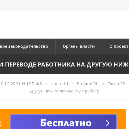
вое законодательство
Органы власти
О проект
ПРИ ПЕРЕВОДЕ РАБОТНИКА НА ДРУГУЮ Н
30.12.2001 N 197-ФЗ
Часть III
Раздел VII
Глава 28
>
>
>
другую нижеоплачиваемую работу