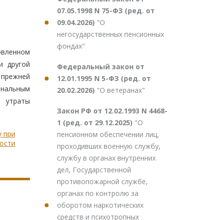
07.05.1998 N 75-ФЗ (ред. от
09.04.2026)
"О
негосударственных пенсионных
фондах"
овленном
и другой
Федеральный закон от
 прежней
12.01.1995 N 5-ФЗ (ред. от
ональным
20.02.2026)
"О ветеранах"
 утраты
Закон РФ от 12.02.1993 N 4468-
1 (ред. от 29.12.2025)
"О
у при
пенсионном обеспечении лиц,
ости
проходивших военную службу,
службу в органах внутренних
дел, Государственной
противопожарной службе,
органах по контролю за
оборотом наркотических
средств и психотропных