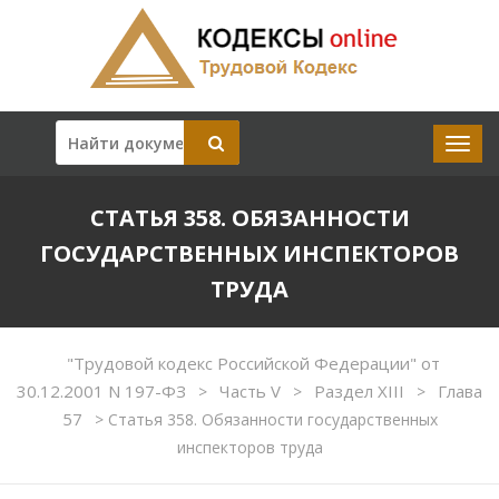
СТАТЬЯ 358. ОБЯЗАННОСТИ
ГОСУДАРСТВЕННЫХ ИНСПЕКТОРОВ
ТРУДА
"Трудовой кодекс Российской Федерации" от
30.12.2001 N 197-ФЗ
Часть V
Раздел XIII
Глава
>
>
>
57
>
Статья 358. Обязанности государственных
инспекторов труда