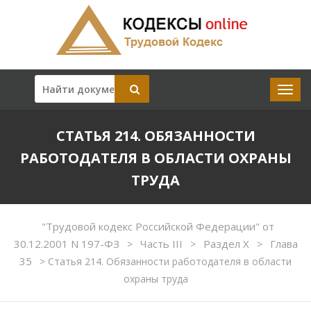
СТАТЬЯ 214. ОБЯЗАННОСТИ
РАБОТОДАТЕЛЯ В ОБЛАСТИ ОХРАНЫ
ТРУДА
"Трудовой кодекс Российской Федерации" от
30.12.2001 N 197-ФЗ
Часть III
Раздел X
Глава
>
>
>
35
>
Статья 214. Обязанности работодателя в области
охраны труда