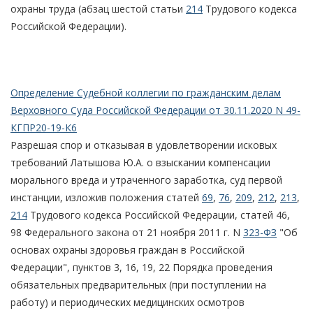
охраны труда (абзац шестой статьи
214
Трудового кодекса
Российской Федерации).
Определение Судебной коллегии по гражданским делам
Верховного Суда Российской Федерации от 30.11.2020 N 49-
КГПР20-19-К6
Разрешая спор и отказывая в удовлетворении исковых
требований Латышова Ю.А. о взыскании компенсации
морального вреда и утраченного заработка, суд первой
инстанции, изложив положения статей
69
,
76
,
209
,
212
,
213
,
214
Трудового кодекса Российской Федерации, статей 46,
98 Федерального закона от 21 ноября 2011 г. N
323-ФЗ
"Об
основах охраны здоровья граждан в Российской
Федерации", пунктов 3, 16, 19, 22 Порядка проведения
обязательных предварительных (при поступлении на
работу) и периодических медицинских осмотров