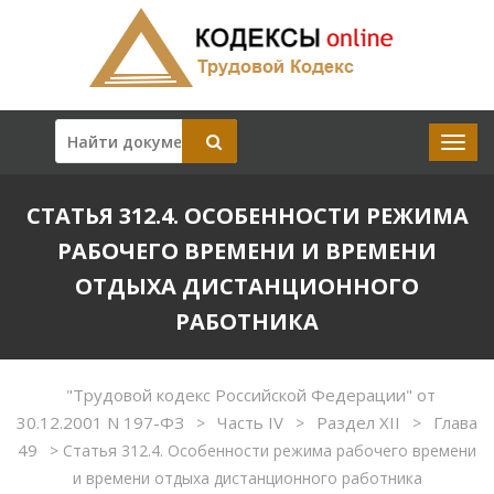
СТАТЬЯ 312.4. ОСОБЕННОСТИ РЕЖИМА
РАБОЧЕГО ВРЕМЕНИ И ВРЕМЕНИ
ОТДЫХА ДИСТАНЦИОННОГО
РАБОТНИКА
"Трудовой кодекс Российской Федерации" от
30.12.2001 N 197-ФЗ
Часть IV
Раздел XII
Глава
>
>
>
49
>
Статья 312.4. Особенности режима рабочего времени
и времени отдыха дистанционного работника