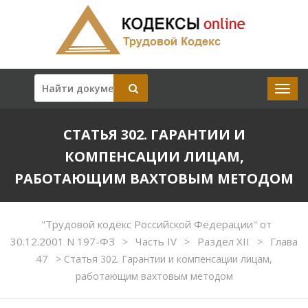
СТАТЬЯ 302. ГАРАНТИИ И
КОМПЕНСАЦИИ ЛИЦАМ,
РАБОТАЮЩИМ ВАХТОВЫМ МЕТОДОМ
"Трудовой кодекс Российской Федерации" от
30.12.2001 N 197-ФЗ
Часть IV
Раздел XII
Глава
>
>
>
47
>
Статья 302. Гарантии и компенсации лицам,
работающим вахтовым методом