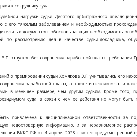
дия к сотруднику суда.
судебной нагрузки судьи Десятого арбитражного апелляционн
ано с его тяжелым заболеванием и необходимостью прохожден
рядительных документов, обосновывающих необходимость осво
ей по рассмотрению дел в качестве судьи-докладчика, обу
 Э.Г. отпусков без сохранения заработной платы требования Т
ений о премировании судьи Хомякова Э.Г. учитывались его нах
сохранения заработной платы, а также интенсивность и каче
емии в меньшем размере, чем другим судьям. Кроме того, п
резидиумом суда, в связи с чем ее действия не могут быть 
ыть привлечена к дисциплинарной ответственности за по
жащую недостоверную информацию, и за неравномерное распр
решения ВККС РФ от 4 апреля 2023 г. истек предусмотренный п