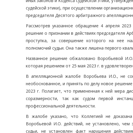
иных законов и Кодекса судейской этики, утвержденн
судейской этики), при осуществлении организацио
председателя Десятого арбитражного апелляционно
Рассмотрев указанное обращение 4 апреля 2023
решение о признании в действиях председателя А
проступка, за совершение которого на нее на
полномочий судьи. Она также лишена первого квал
Названное решение обжаловано Воробьевой И.О.
которая решением от 25 мая 2023 г. в удовлетворе
В апелляционной жалобе Воробьева И.О., не со
необоснованное, и принять по делу новое решени
2023 г. Полагает, что примененная к ней мера д
соразмерности, так как судом первой инстан
профессиональной деятельности.
В жалобе указано, что Коллегией не доказана
Воробьевой И.О. действий, не установлено, чем 
судьи, не установлен факт нарушения действи