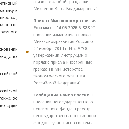
связи с жалобой гражданки
ративный
Михеевой Веры Владимировны"
истику в
цировал,
Приказ Минэкономразвития
и она не
России от 14.05.2026 N 388
"О
тражного
внесении изменений в приказ
Минэкономразвития России от
27 ноября 2014 г. N 759 "Об
снований
утверждении Инструкции о
зводства
порядке приема иностранных
граждан в Министерстве
ссийской
экономического развития
Российской Федерации"
ссийской
Сообщение Банка России
"О
также во
внесении негосударственного
во судьи
пенсионного фонда в реестр
негосударственных пенсионных
фондов - участников системы