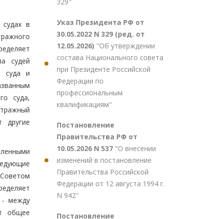
329"
Указ Президента РФ от
 судах в
30.05.2022 N 329 (ред. от
тражного
12.05.2026)
"Об утверждении
ределяет
состава Национального совета
ла судей
при Президенте Российской
о суда и
Федерации по
азванным
профессиональным
го суда,
квалификациям"
итражный
т другие
Постановление
Правительства РФ от
10.05.2026 N 537
"О внесении
овленными
изменений в постановление
ледующие
Правительства Российской
 Советом
Федерации от 12 августа 1994 г.
ределяет
N 942"
 - между
ет общее
Постановление