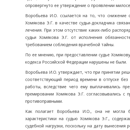
опровергнуто ее утверждение о проявлении милосер
Воробьева И.О. ссылается на то, что снижение 
Хомякова Э.Г. в качестве судьи-докладчика связ
лечения. При этом отсутствие каких-либо распо
судьи Хомякова Э.Г. от исполнения обязанност
требованием соблюдения врачебной тайны.
По ее мнению, при предоставлении судье Хомякову
кодекса Российской Федерации нарушены не были.
Воробьева И.О. утверждает, что при принятии реш
соответствующий период времени в отпуске без 
работы, вследствие чего ему выплачивались пр
премировании Хомякова Э.Г. согласовывались с п
противоправными.
Как полагает Воробьева И.О., она не могла б
характеристики на судью Хомякова Э.Г., содер
судебной нагрузки, поскольку на дату вынесения 