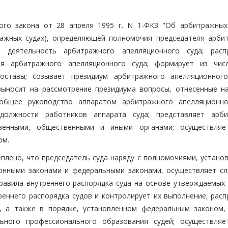
ного закона от 28 апреля 1995 г. N 1-ФКЗ "Об арбитражных
ражных судах), определяющей полномочия председателя арби
т деятельность арбитражного апелляционного суда; расп
ля арбитражного апелляционного суда; формирует из чис
оставы; созывает президиум арбитражного апелляционног
 выносит на рассмотрение президиума вопросы, отнесенные н
общее руководство аппаратом арбитражного апелляционно
олжности работников аппарата суда; представляет арб
венными, общественными и иными органами; осуществляе
ом.
реплено, что председатель суда наряду с полномочиями, устан
ионными законами и федеральными законами, осуществляет с
 правила внутреннего распорядка суда на основе утверждаемых
реннего распорядка судов и контролирует их выполнение; расп
, а также в порядке, установленном федеральным законом,
льного профессионального образования судей; осуществля