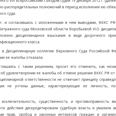
ого VIII Всероссийским съездом судей 19 декабря 2012 г. (далее
нно-распорядительных полномочий в период исполнения ею обяз
го суда.
 г. и согласившись с изложенными в нем выводами, ВККС РФ
рбитражного суда Московской области Воробьевой И.О. дисципл
ложено дисциплинарное взыскание в виде досрочного пре
ификационного класса.
 в Дисциплинарную коллегию Верховного Суда Российской Фе
нии ее жалобы отказала.
глашаясь с таким решением, просит его отменить, как неза
е об удовлетворении ее жалобы об отмене решения ВККС РФ от 
исциплинарной ответственности не отвечает принципу справедл
ции не учтены данные, характеризующие ее личность, по
 исключительность, существенность и противоправность в
эти действия дискредитировали судебную власть и умалили а
ями прав, свобод и законных интересов граждан и организ