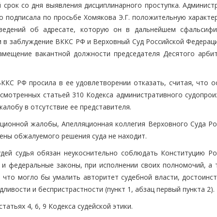
й срок со дня выявления дисциплинарного проступка. Админист
о подписала по просьбе Хомякова Э.Г. положительную характер
ведений об адресате, которую он в дальнейшем сфальсифи
и в заблуждение ВККС РФ и Верховный Суд Российской Федераци
 замещение вакантной должности председателя Десятого арби
КС РФ просила в ее удовлетворении отказать, считая, что о
усмотренных статьей 310 Кодекса административного судопрои
жалобу в отсутствие ее представителя.
ционной жалобы, Апелляционная коллегия Верховного Суда Ро
ены обжалуемого решения суда не находит.
удей судья обязан неукоснительно соблюдать Конституцию Ро
и федеральные законы, при исполнении своих полномочий, а 
 что могло бы умалить авторитет судебной власти, достоинст
ливости и беспристрастности (пункт 1, абзац первый пункта 2).
атьях 4, 6, 9 Кодекса судейской этики.