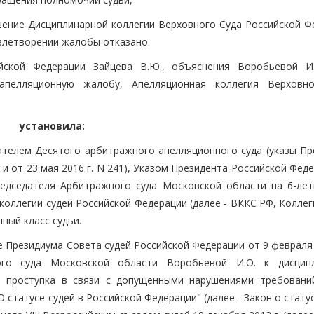
ение Дисциплинарной коллегии Верховного Суда Российской Ф
довлетворении жалобы отказано.
йской Федерации Зайцева В.Ю., объяснения Воробьевой И
 апелляционную жалобу, Апелляционная коллегия Верховн
установила:
дателем Десятого арбитражного апелляционного суда (указы Пр
 и от 23 мая 2016 г. N 241), Указом Президента Российской Фед
редседателя Арбитражного суда Московской области на 6-лет
ллегии судей Российской Федерации (далее - ВККС РФ, Коллеги
ный класс судьи.
 Президиума Совета судей Российской Федерации от 9 февраля 
ого суда Московской области Воробьевой И.О. к дисцип
о проступка в связи с допущенными нарушениями требовани
О статусе судей в Российской Федерации" (далее - Закон о статус