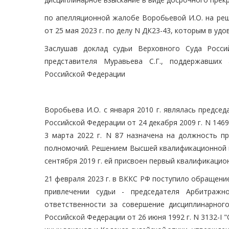
по апелляционной жалобе Воробьевой И.О. на реш
от 25 мая 2023 г. по делу N ДК23-43, которым в у
Заслушав доклад судьи Верховного Суда Росси
представителя Муравьева С.Г., поддержавших
Российской Федерации
Воробьева И.О. с января 2010 г. являлась предсе
Российской Федерации от 24 декабря 2009 г. N 1469
3 марта 2022 г. N 87 назначена на должность п
полномочий. Решением Высшей квалификационной ко
сентября 2019 г. ей присвоен первый квалификацион
21 февраля 2023 г. в ВККС РФ поступило обращение
привлечении судьи - председателя Арбитражн
ответственности за совершение дисциплинарног
Российской Федерации от 26 июня 1992 г. N 3132-I "