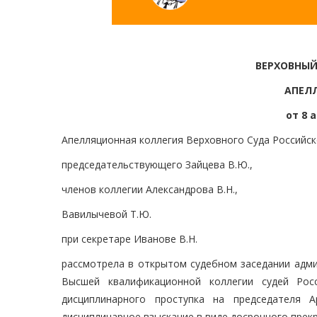
ВЕРХОВНЫЙ
АПЕЛ
от 8 
Апелляционная коллегия Верховного Суда Российск
председательствующего Зайцева В.Ю.,
членов коллегии Александрова В.Н.,
Вавилычевой Т.Ю.
при секретаре Иванове В.Н.
рассмотрела в открытом судебном заседании адм
Высшей квалификационной коллегии судей Рос
дисциплинарного проступка на председателя 
дисциплинарное взыскание в виде досрочного прек