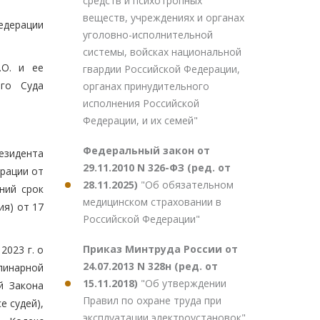
средств и психотропных
веществ, учреждениях и органах
едерации
уголовно-исполнительной
системы, войсках национальной
.О. и ее
гвардии Российской Федерации,
ого Суда
органах принудительного
исполнения Российской
Федерации, и их семей"
Федеральный закон от
езидента
29.11.2010 N 326-ФЗ (ред. от
ерации от
28.11.2025)
"Об обязательном
ний срок
медицинском страховании в
я) от 17
Российской Федерации"
Приказ Минтруда России от
2023 г. о
24.07.2013 N 328н (ред. от
линарной
15.11.2018)
"Об утверждении
й Закона
Правил по охране труда при
е судей),
эксплуатации электроустановок"