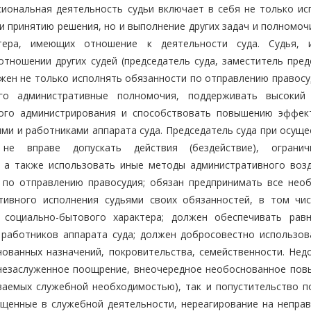
иональная деятельность судьи включает в себя не только ис
и принятию решения, но и выполнение других задач и полномоч
актера, имеющих отношение к деятельности суда. Судья,
тношении других судей (председатель суда, заместитель пред
жен не только исполнять обязанности по отправлению правосуд
го административные полномочия, поддерживать высокий
ного администрирования и способствовать повышению эффек
ми и работниками аппарата суда. Председатель суда при осуще
й не вправе допускать действия (бездействие), ограни
, а также использовать иные методы административного возд
 по отправлению правосудия; обязан предпринимать все нео
тивного исполнения судьями своих обязанностей, в том чи
, социально-бытового характера; должен обеспечивать рав
 работников аппарата суда; должен добросовестно использов
ованных назначений, покровительства, семейственности. Нед
(незаслуженное поощрение, внеочередное необоснованное пов
ваемых служебной необходимостью), так и попустительство п
ущенные в служебной деятельности, нереагирование на непра