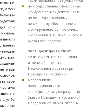
гарантирования прав участников
полнение
негосударственных пенсионных
ий, в том
фондов в рамках деятельности
 имеющий
по негосударственному
седателя
пенсионному обеспечению и
ия, но и
формированию долгосрочных
 уровень
сбережений и исключении его из
тивности
указанного реестра"
ствлении
Указ Президента РФ от
чивающие
12.05.2026 N 315
"О внесении
ействия,
изменений в состав
бходимые
Национального совета при
сле меры
Президенте Российской
номерное
Федерации по
ать свое
профессиональным
опустимы
квалификациям, утвержденный
ышение в
Указом Президента Российской
о службе
Федерации от 30 мая 2022 г. N
вомерные