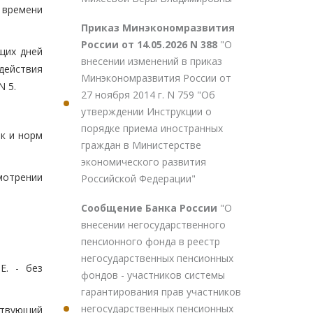
 времени
Приказ Минэкономразвития
России от 14.05.2026 N 388
"О
щих дней
внесении изменений в приказ
действия
Минэкономразвития России от
N 5.
27 ноября 2014 г. N 759 "Об
утверждении Инструкции о
порядке приема иностранных
к и норм
граждан в Министерстве
экономического развития
мотрении
Российской Федерации"
Сообщение Банка России
"О
внесении негосударственного
пенсионного фонда в реестр
негосударственных пенсионных
Е. - без
фондов - участников системы
гарантирования прав участников
негосударственных пенсионных
ствующий