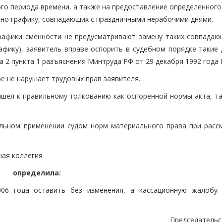
го периода времени, а также на предоставление определенного
сно графику, совпадающих с праздничными нерабочими днями.
рафики сменности не предусматривают замену таких совпадаю
афику), заявитель вправе оспорить в судебном порядке такие 
 2 пункта 1 разъяснения Минтруда РФ от 29 декабря 1992 года 
е не нарушает трудовых прав заявителя.
шел к правильному толкованию как оспоренной нормы акта, та
льном применении судом норм материального права при расс
ная коллегия
определила:
6 года оставить без изменения, а кассационную жалобу 
Председатель