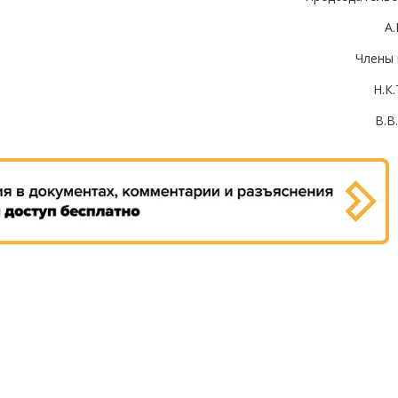
А
Члены 
Н.К
В.