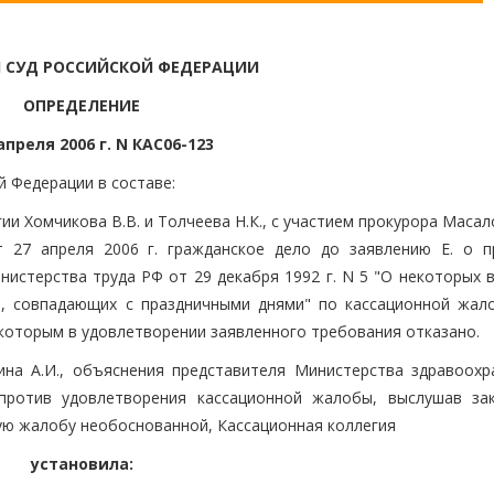
 СУД РОССИЙСКОЙ ФЕДЕРАЦИИ
ОПРЕДЕЛЕНИЕ
апреля 2006 г. N КАС06-123
й Федерации в составе:
ии Хомчикова В.В. и Толчеева Н.К., с участием прокурора Масал
 27 апреля 2006 г. гражданское дело до заявлению Е. о п
истерства труда РФ от 29 декабря 1992 г. N 5 "О некоторых в
, совпадающих с праздничными днями" по кассационной жало
 которым в удовлетворении заявленного требования отказано.
на А.И., объяснения представителя Министерства здравоохр
 против удовлетворения кассационной жалобы, выслушав за
ую жалобу необоснованной, Кассационная коллегия
установила: