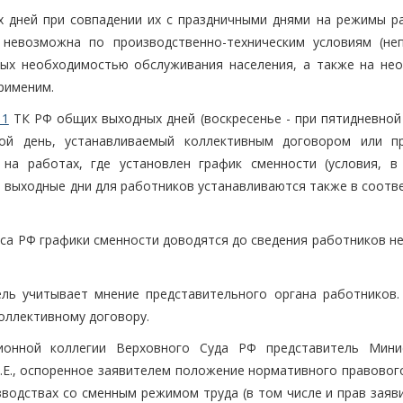
 дней при совпадении их с праздничными днями на режимы р
 невозможна по производственно-техническим условиям (не
мых необходимостью обслуживания населения, а также на не
рименим.
11
ТК РФ общих выходных дней (воскресенье - при пятидневной
ой день, устанавливаемый коллективным договором или п
 на работах, где установлен график сменности (условия, в
), выходные дни для работников устанавливаются также в соотв
са РФ графики сменности доводятся до сведения работников не
ль учитывает мнение представительного органа работников.
коллективному договору.
ионной коллегии Верховного Суда РФ представитель Мини
.Е., оспоренное заявителем положение нормативного правового
водствах со сменным режимом труда (в том числе и прав заяви