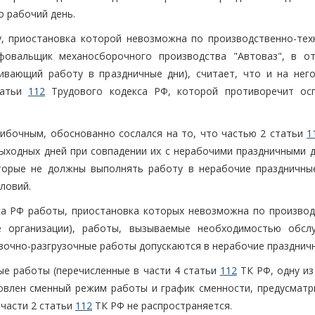
о рабочий день.
ту, приостановка которой невозможна по производственно-тех
фовальщик механосборочного производства "Автоваз", в о
ивающий работу в праздничные дни), считает, что и на нег
татьи
112
Трудового кодекса РФ, которой противоречит ос
ибочным, обоснованно сослался на то, что частью 2 статьи
1
ыходных дней при совпадении их с нерабочими праздничными д
оторые не должны выполнять работу в нерабочие праздничны
ловий.
а РФ работы, приостановка которых невозможна по производ
е организации), работы, вызываемые необходимостью обсл
зочно-разгрузочные работы допускаются в нерабочие праздничн
ые работы (перечисленные в части 4 статьи
112
ТК РФ, одну из
новлен сменный режим работы и график сменности, предусмат
 части 2 статьи
112
ТК РФ не распространяется.