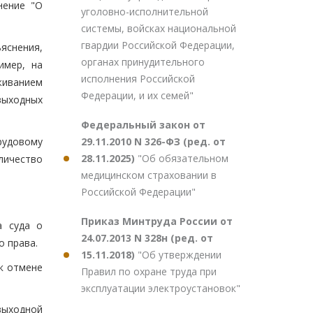
нение "О
уголовно-исполнительной
системы, войсках национальной
гвардии Российской Федерации,
яснения,
органах принудительного
имер, на
исполнения Российской
живанием
Федерации, и их семей"
 выходных
Федеральный закон от
29.11.2010 N 326-ФЗ (ред. от
рудовому
28.11.2025)
"Об обязательном
личество
медицинском страховании в
Российской Федерации"
Приказ Минтруда России от
а суда о
24.07.2013 N 328н (ред. от
о права.
15.11.2018)
"Об утверждении
к отмене
Правил по охране труда при
эксплуатации электроустановок"
выходной