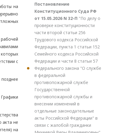
Постановление
аботы на
Конституционного Суда РФ
прерывно
от 15.05.2026 N 32-П
"По делу о
отложных
проверке конституционности
части второй статьи 256
 рабочей
Трудового кодекса Российской
равилами
Федерации, пункта 1 статьи 152
Семейного кодекса Российской
 которых
Федерации и части 8 статьи 57
етствии с
Федерального закона "О службе
в федеральной
 позднее
противопожарной службе
Государственной
противопожарной службы и
 Графики
внесении изменений в
отдельные законодательные
стерства
акты Российской Федерации" в
 акта не
связи с жалобой гражданки
теля) на
Михеевой Веры Владимировны"