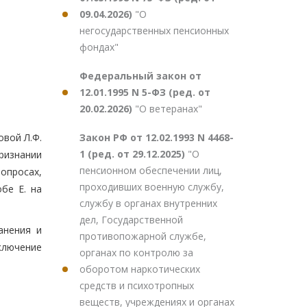
09.04.2026)
"О
негосударственных пенсионных
фондах"
Федеральный закон от
12.01.1995 N 5-ФЗ (ред. от
20.02.2026)
"О ветеранах"
Закон РФ от 12.02.1993 N 4468-
овой Л.Ф.
1 (ред. от 29.12.2025)
"О
ризнании
пенсионном обеспечении лиц,
опросах,
проходивших военную службу,
бе Е. на
службу в органах внутренних
дел, Государственной
анения и
противопожарной службе,
ключение
органах по контролю за
оборотом наркотических
средств и психотропных
веществ, учреждениях и органах