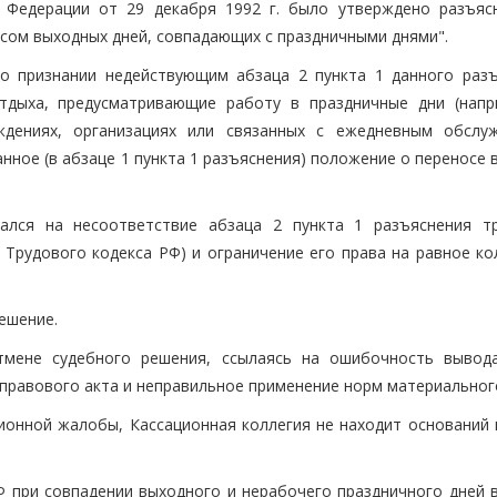
 Федерации от 29 декабря 1992 г. было утверждено разъяс
осом выходных дней, совпадающих с праздничными днями".
о признании недействующим абзаца 2 пункта 1 данного разъ
тдыха, предусматривающие работу в праздничные дни (напр
ждениях, организациях или связанных с ежедневным обслу
занное (в абзаце 1 пункта 1 разъяснения) положение о переносе
лался на несоответствие абзаца 2 пункта 1 разъяснения т
Трудового кодекса РФ) и ограничение его права на равное ко
ешение.
тмене судебного решения, ссылаясь на ошибочность вывод
правового акта и неправильное применение норм материальног
ионной жалобы, Кассационная коллегия не находит оснований 
 при совпадении выходного и нерабочего праздничного дней 