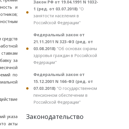
Закон РФ от 19.04.1991 N 1032-
нность и
1 (ред. от 03.07.2018)
"О
отников;
занятости населения в
жностным
Российской Федерации"
Федеральный закон от
и средств
21.11.2011 N 323-ФЗ (ред. от
работной
03.08.2018)
"Об основах охраны
 ставкам
здоровья граждан в Российской
бавку за
Федерации"
месячной
Федеральный закон от
ремий по
15.12.2001 N 166-ФЗ (ред. от
риальной
07.03.2018)
"О государственном
пенсионном обеспечении в
действие
Российской Федерации"
Законодательство
ий указа
что акты