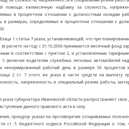
ой помощи; ежемесячную надбавку за сложность, напряже
ляемых в процентном отношении к должностным окладам раб
ь в размерах, определяемых в процентном отношении к дол
06.
бзаца 1 статьи 7 указа, устанавливающей, что при планировани
в расчете на год) с 01.10.2006 принимается месячный фонд за
нным в соответствии с пунктом 2, и установленным тарифным
м 5 (включая водителям служебных легковых автомобилей над
за ненормированный рабочий день в размере 50 процентов 
заца 2 ст. 7 этого же указа в части средств на выплату п
ложность, напряженность и специальный режим работы, мате
 указа губернатора Ивановской области распространяют свое 
 вступления данного правового акта в силу.
ния, прокурор указал на противоречие оспариваемых положен
ти ст. 5 Бюджетного кодекса Российской Федерации о том, 