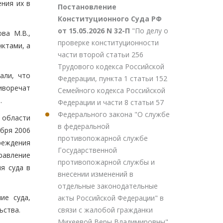
ния их в
Постановление
Конституционного Суда РФ
от 15.05.2026 N 32-П
"По делу о
ва М.В.,
проверке конституционности
нктами, а
части второй статьи 256
Трудового кодекса Российской
али, что
Федерации, пункта 1 статьи 152
иворечат
Семейного кодекса Российской
.
Федерации и части 8 статьи 57
Федерального закона "О службе
 области
в федеральной
абря 2006
противопожарной службе
реждения
Государственной
равление
противопожарной службы и
я суда в
внесении изменений в
отдельные законодательные
ие суда,
акты Российской Федерации" в
связи с жалобой гражданки
ьства.
Михеевой Веры Владимировны"