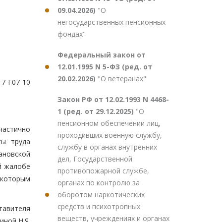
09.04.2026)
"О
негосударственных пенсионных
фондах"
Федеральный закон от
12.01.1995 N 5-ФЗ (ред. от
20.02.2026)
"О ветеранах"
 7-Г07-10
Закон РФ от 12.02.1993 N 4468-
1 (ред. от 29.12.2025)
"О
пенсионном обеспечении лиц,
частично
проходивших военную службу,
ты труда
службу в органах внутренних
ановской
дел, Государственной
й жалобе
противопожарной службе,
 которым
органах по контролю за
оборотом наркотических
средств и психотропных
тавителя
веществ, учреждениях и органах
иной Н.Я.