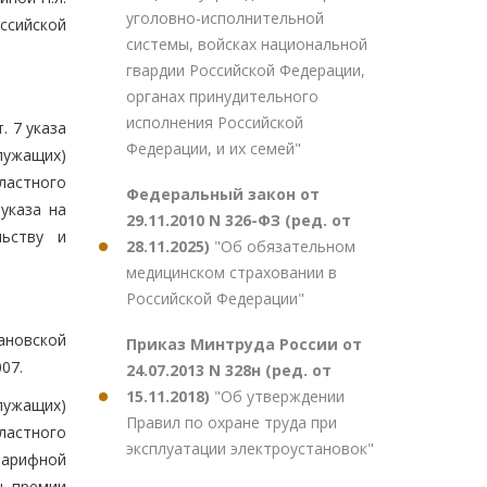
уголовно-исполнительной
ссийской
системы, войсках национальной
гвардии Российской Федерации,
органах принудительного
исполнения Российской
. 7 указа
Федерации, и их семей"
лужащих)
ластного
Федеральный закон от
указа на
29.11.2010 N 326-ФЗ (ред. от
льству и
28.11.2025)
"Об обязательном
медицинском страховании в
Российской Федерации"
ановской
Приказ Минтруда России от
07.
24.07.2013 N 328н (ред. от
15.11.2018)
"Об утверждении
лужащих)
Правил по охране труда при
ластного
эксплуатации электроустановок"
тарифной
, премии