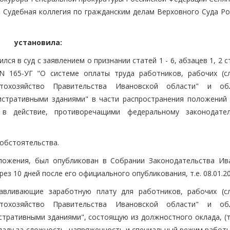
, Судебная коллегия по гражданским делам Верховного Суда Ро
установила:
я в суд с заявлением о признании статей 1 - 6, абзацев 1, 2 ст
 N 165-УГ "О системе оплаты труда работников, рабочих (с
втохозяйство Правительства Ивановской области" и об
истративными зданиями" в части распространения положений 
 в действие, противоречащими федеральному законодате
 обстоятельства.
ложения, был опубликован в Собрании Законодательства Ив
ерез 10 дней после его официального опубликования, т.е. 08.01.20
анавливающие заработную плату для работников, рабочих (с
втохозяйство Правительства Ивановской области" и об
стративными зданиями", состоящую из должностного оклада, (
ладу за сложность, напряженность и специальный режим работы