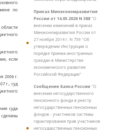
рховного
тмене по
Приказ Минэкономразвития
России от 14.05.2026 N 388
"О
внесении изменений в приказ
 области
Минэкономразвития России от
жетного
27 ноября 2014 г. N 759 "Об
утверждении Инструкции о
джетного
порядке приема иностранных
ие, если
граждан в Министерстве
экономического развития
Российской Федерации"
я 2006 г.
7 г., суд
Сообщение Банка России
"О
джетного
внесении негосударственного
пенсионного фонда в реестр
негосударственных пенсионных
ния суда
фондов - участников системы
 сделаны
гарантирования прав участников
негосударственных пенсионных