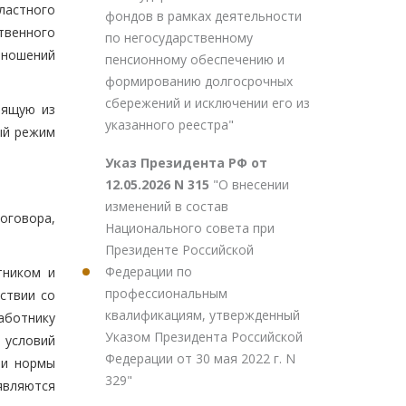
бластного
фондов в рамках деятельности
твенного
по негосударственному
тношений
пенсионному обеспечению и
формированию долгосрочных
сбережений и исключении его из
оящую из
указанного реестра"
ый режим
Указ Президента РФ от
12.05.2026 N 315
"О внесении
изменений в состав
оговора,
Национального совета при
Президенте Российской
Федерации по
тником и
профессиональным
ствии со
квалификациям, утвержденный
аботнику
Указом Президента Российской
 условий
Федерации от 30 мая 2022 г. N
ми нормы
329"
являются