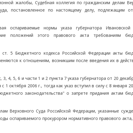
ионной жалобы, Судебная коллегия по гражданским делам Ве
суда, постановленное по настоящему делу, подлежащим о
авая оспариваемые нормы указа губернатора Ивановской
ечие положений этого правового акта требованиям бюд
со ст. 5 Бюджетного кодекса Российской Федерации акты бю
еняются к отношениям, возникшим после введения их в действ
, 4, 5, 6 и части 1 и 2 пункта 7 указа губернатора от 20 декабр
 октября 2006 г., тогда как указ вступил в силу с 8 января 200
бюджетного законодательства" о запрете придания актам бю
лам Верховного Суда Российской Федерации, указанные сужде
оды оспариваемого прокурором нормативного правового акта,