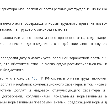
бернатора Ивановской области регулируют трудовые, но не б
занного акта, содержащего нормы трудового права, не позвол
кона, т.е. трудового законодательства.
 закона или иного нормативного правового акта, содержаще
ния, возникшие до введения его в действие лишь в случая
 определил дату выплаты установленной заработной платы с 1
вие, это обстоятельство не могло судом рассматриваться как 
ее бюджетного.
о, что в силу ст.
135
ТК РФ системы оплаты труда, включая
 доплат и надбавок компенсационного характера, в том числе 
системы доплат и надбавок стимулирующего характера и
и договорами, соглашениями, локальными нормативными 
иными нормативными правовыми актами, содержащими нормы т