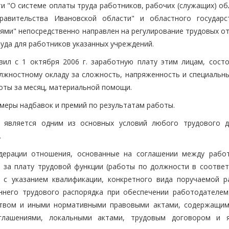
ти "О системе оплаты труда работников, рабочих (служащих) о
Правительства Ивановской области" и областного государс
ями" непосредственно направлен на регулирование трудовых о
руда для работников указанных учреждений.
вил с 1 октября 2006 г. заработную плату этим лицам, сост
лжностному окладу за сложность, напряженность и специальн
оты за месяц, материальной помощи.
меры надбавок и премий по результатам работы.
, является одним из основных условий любого трудового д
.
дерации отношения, основанные на соглашении между рабо
за плату трудовой функции (работы по должности в соответ
 с указанием квалификации, конкретного вида поручаемой р
ннего трудового распорядка при обеспечении работодателем
ьством и иными нормативными правовыми актами, содержащи
оглашениями, локальными актами, трудовым договором и 