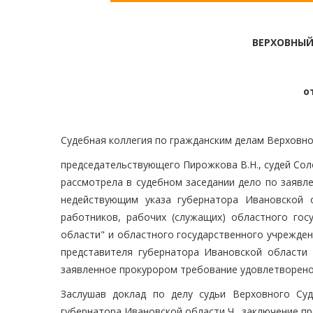
ВЕРХОВНЫЙ
о
Судебная коллегия по гражданским делам Верховно
председательствующего Пирожкова В.Н., судей Соло
рассмотрела в судебном заседании дело по заявл
недействующим указа губернатора Ивановской 
работников, рабочих (служащих) областного гос
области" и областного государственного учрежде
представителя губернатора Ивановской области 
заявленное прокурором требование удовлетворено
Заслушав доклад по делу судьи Верховного Суд
губернатора Ивановской области Ч., заключение п