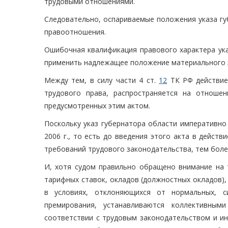
трудовыми отношениями.
Следовательно, оспариваемые положения указа гу
правоотношения.
Ошибочная квалификация правового характера ука
применить надлежащее положение материального за
Между тем, в силу части 4 ст.
12
ТК РФ действие
трудового права, распространяется на отноше
предусмотренных этим актом.
Поскольку указ губернатора области императивно
2006 г., то есть до введения этого акта в дейст
требований трудового законодательства, тем бол
И, хотя судом правильно обращено внимание на т
тарифных ставок, окладов (должностных окладов),
в условиях, отклоняющихся от нормальных, 
премирования, устанавливаются коллективным
соответствии с трудовым законодательством и 