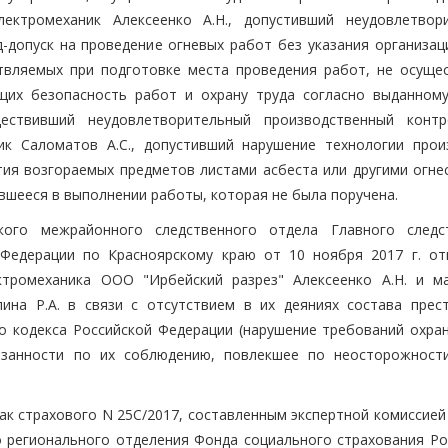
ектромеханик Алексеенко А.Н., допустивший неудовлетвор
-допуск на проведение огневых работ без указания организац
твляемых при подготовке места проведения работ, не осуще
щих безопасность работ и охрану труда согласно выданному
ществивший неудовлетворительный производственный конт
ик Саломатов А.С., допустивший нарушение технологии прои
тия возгораемых предметов листами асбеста или другими огне
вшееся в выполнении работы, которая не была поручена.
кого межрайонного следственного отдела Главного следс
 Федерации по Красноярскому краю от 10 ноября 2017 г. от
ктромеханика ООО "Ирбейский разрез" Алексеенко А.Н. и м
ина Р.А. в связи с отсутствием в их деяниях состава прест
о кодекса Российской Федерации (нарушение требований охран
занности по их соблюдению, повлекшее по неосторожност
ак страхового N 25С/2017, составленным экспертной комиссией
о регионального отделения Фонда социального страхования Ро