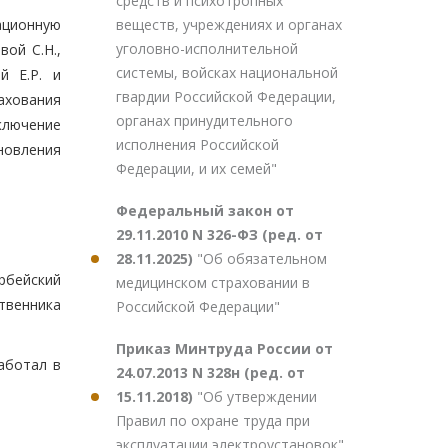
средств и психотропных
веществ, учреждениях и органах
ационную
уголовно-исполнительной
ой С.Н.,
системы, войсках национальной
й Е.Р. и
гвардии Российской Федерации,
ахования
органах принудительного
ключение
исполнения Российской
новления
Федерации, и их семей"
Федеральный закон от
29.11.2010 N 326-ФЗ (ред. от
28.11.2025)
"Об обязательном
рбейский
медицинском страховании в
ственника
Российской Федерации"
Приказ Минтруда России от
аботал в
24.07.2013 N 328н (ред. от
15.11.2018)
"Об утверждении
Правил по охране труда при
эксплуатации электроустановок"