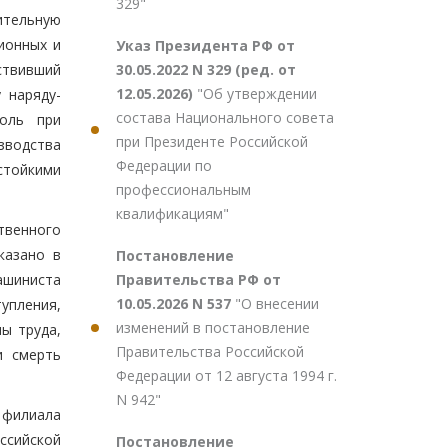
329"
ительную
ионных и
Указ Президента РФ от
30.05.2022 N 329 (ред. от
ствивший
12.05.2026)
"Об утверждении
 наряду-
состава Национального совета
роль при
при Президенте Российской
зводства
Федерации по
стойкими
профессиональным
квалификациям"
твенного
казано в
Постановление
Правительства РФ от
ашиниста
10.05.2026 N 537
"О внесении
упления,
изменений в постановление
ы труда,
Правительства Российской
и смерть
Федерации от 12 августа 1994 г.
N 942"
 филиала
ссийской
Постановление