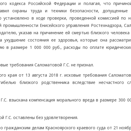
го кодекса Российской Федерации и полагая, что причино
равил охраны труда и техники безопасности, допущенные
 установлено в ходе проверки, проведенной комиссией по н
й промышленности Енисейского управления Ростехнадзора, Са
тодателю, указав на причинение ей смертью близкого человека
а ухудшение состояния ее здоровья, которые она рассматри
ю в размере 1 000 000 руб., расходы по оплате юридических
вые требования Саломатовой Г.С. не признал.
го края от 13 августа 2018 г. исковые требования Саломатово
гибелью близкого родственника вследствие несчастного с
.С. взыскана компенсация морального вреда в размере 300 000
й Г.С. оставлены без удовлетворения.
 гражданским делам Красноярского краевого суда от 21 ноября