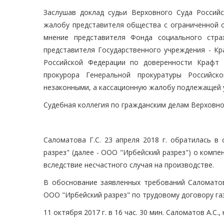
Заслушав доклад судьи Верховного Суда Россий
жалобу представителя общества с ограниченной о
мнение представителя Фонда социального стра
представителя Государственного учреждения - Кр
Российской Федерации по доверенности Крафт 
прокурора Генеральной прокуратуры Российск
незаконными, а кассационную жалобу подлежащей
Судебная коллегия по гражданским делам Верховно
Саломатова Г.С. 23 апреля 2018 г. обратилась в
разрез" (далее - ООО "Ирбейский разрез") о комп
вследствие несчастного случая на производстве.
В обоснование заявленных требований Саломатова
ООО "Ирбейский разрез" по трудовому договору г
11 октября 2017 г. в 16 час. 30 мин. Саломатов А.С