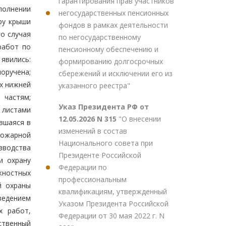
гарантирования прав участников
ыполнении
негосударственных пенсионных
ру крыши
фондов в рамках деятельности
го случая
по негосударственному
работ по
пенсионному обеспечению и
явились:
формированию долгосрочных
оручена;
сбережений и исключении его из
ах нижней
указанного реестра"
 частям;
Указ Президента РФ от
 листами
12.05.2026 N 315
"О внесении
вшаяся в
изменений в состав
пожарной
Национального совета при
зводства
Президенте Российской
и охрану
Федерации по
жностных
профессиональным
й охраны
квалификациям, утвержденный
ведением
Указом Президента Российской
х работ,
Федерации от 30 мая 2022 г. N
ственный