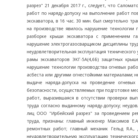
разрез" 21 декабря 2017 г., следует, что Саломат
работ по наряду-допуску на выполнение работ по
экскаватора, в 16 час. 30 мин. был смертельно т
на производстве явилось нарушение технологии 
разборке крыши экскаватора с применением га
нарушение электрогазосварщиком дисциплины труд
неудовлетворительная эксплуатация технического 
рамы экскаваторов ЭКГ-5А(4,6Б) защитных крыш
нарушение технологии производства огневых рабо
асбеста или другими огнестойкими материалами; 
выдаче наряда-допуска на проведение огневых
безопасности, осуществляемых при подготовке ме
работ, выразившаяся в отсутствии проверки вы
труда согласно выданному наряду-допуску; неуд
лиц ООО "Ирбейский разрез" за проведением ре
труда, признаны: главный инженер Максимов Е.
ремонтных работ; главный механик Гельд Я.А.,
неудовлетворительную эксплуатацию техническог