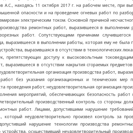
ов А.С., находясь 11 октября 2017 г. на рабочем месте, при в
вышенной опасности и на проведение огневых работ по разбо
равмирован электрическим током. Основной причиной несчастно
производства ремонтных работ, выразившееся в выполнении 
зорезных работ. Сопутствующими причинами случившегося 
а, выразившееся в выполнении работы, которая ему не была п
устройства, выразившаяся в отсутствии в технологических люк
ек, препятствующих доступу к высоковольтным токоведущим
т, выразившееся в отсутствии накрытия сгораемых предметов
неудовлетворительная организация производства работ, вырази
 работ без указания организационных и технических мер 
ста проведения работ; неудовлетворительная организация прои
полнения мероприятий, обеспечивающих безопасность работ 
овлетворительный производственный контроль со стороны дол
монтных работ. Лицами, допустившими нарушение требовани
А., который неудовлетворительно произвел контроль за про
 допустивший нарушение технологии производства ремонтны
о устройства, осуществивший неудовлетворительный производ