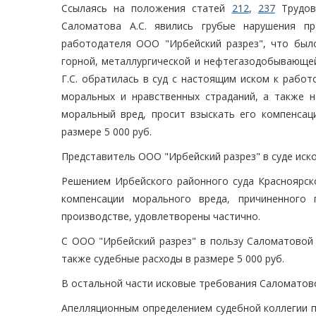
Ссылаясь на положения статей
212
,
237
Трудово
Саломатова А.С. явились грубые нарушения п
работодателя ООО "Ирбейский разрез", что было
горной, металлургической и нефтегазодобывающе
Г.С. обратилась в суд с настоящим иском к рабо
моральных и нравственных страданий, а также н
моральный вред, просит взыскать его компенсаци
размере 5 000 руб.
Представитель ООО "Ирбейский разрез" в суде иско
Решением Ирбейского районного суда Красноярско
компенсации морального вреда, причиненного 
производстве, удовлетворены частично.
С ООО "Ирбейский разрез" в пользу Саломатовой Г
также судебные расходы в размере 5 000 руб.
В остальной части исковые требования Саломатово
Апелляционным определением судебной коллегии по