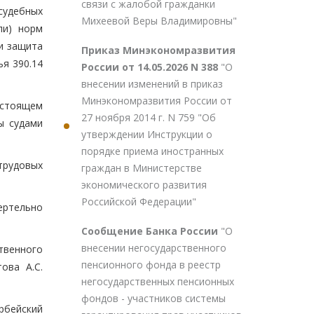
связи с жалобой гражданки
судебных
Михеевой Веры Владимировны"
ли) норм
и защита
Приказ Минэкономразвития
я 390.14
России от 14.05.2026 N 388
"О
внесении изменений в приказ
Минэкономразвития России от
астоящем
27 ноября 2014 г. N 759 "Об
ы судами
утверждении Инструкции о
порядке приема иностранных
трудовых
граждан в Министерстве
экономического развития
Российской Федерации"
ертельно
Сообщение Банка России
"О
внесении негосударственного
твенного
пенсионного фонда в реестр
ова А.С.
негосударственных пенсионных
фондов - участников системы
рбейский