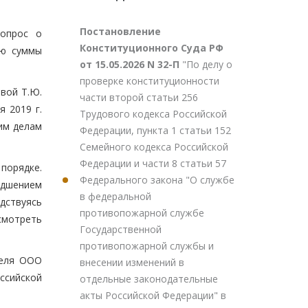
Постановление
вопрос о
Конституционного Суда РФ
ию суммы
от 15.05.2026 N 32-П
"По делу о
проверке конституционности
вой Т.Ю.
части второй статьи 256
 2019 г.
Трудового кодекса Российской
им делам
Федерации, пункта 1 статьи 152
Семейного кодекса Российской
Федерации и части 8 статьи 57
порядке.
Федерального закона "О службе
удшением
в федеральной
дствуясь
противопожарной службе
смотреть
Государственной
противопожарной службы и
теля ООО
внесении изменений в
оссийской
отдельные законодательные
акты Российской Федерации" в