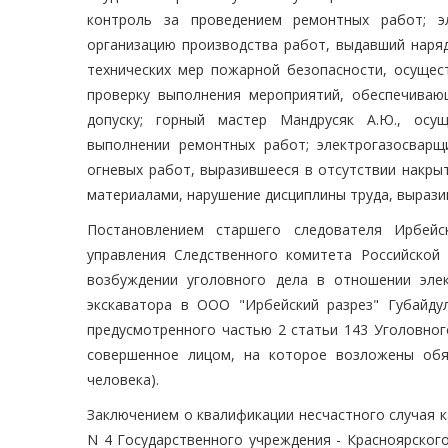
контроль за проведением ремонтных работ; эл
организацию производства работ, выдавший наряд
технических мер пожарной безопасности, осущес
проверку выполнения мероприятий, обеспечиваю
допуску; горный мастер Мандрусяк А.Ю., осу
выполнении ремонтных работ; электрогазосварщ
огневых работ, выразившееся в отсутствии накры
материалами, нарушение дисциплины труда, вырази
Постановлением старшего следователя Ирбейс
управления Следственного комитета Российской
возбуждении уголовного дела в отношении эле
экскаватора в ООО "Ирбейский разрез" Губайдул
предусмотренного частью 2 статьи 143 Уголовног
совершенное лицом, на которое возложены обя
человека).
Заключением о квалификации несчастного случая к
N 4 Государственного учреждения - Красноярског