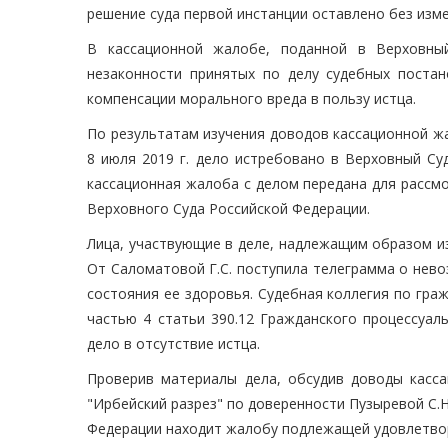
решение суда первой инстанции оставлено без изме
В кассационной жалобе, поданной в Верховный
незаконности принятых по делу судебных поста
компенсации морального вреда в пользу истца.
По результатам изучения доводов кассационной ж
8 июля 2019 г. дело истребовано в Верховный Су
кассационная жалоба с делом передана для рассм
Верховного Суда Российской Федерации.
Лица, участвующие в деле, надлежащим образом и
От Саломатовой Г.С. поступила телеграмма о нево
состояния ее здоровья. Судебная коллегия по гра
частью 4 статьи 390.12 Гражданского процессуал
дело в отсутствие истца.
Проверив материалы дела, обсудив доводы касс
"Ирбейский разрез" по доверенности Пузыревой С.Н
Федерации находит жалобу подлежащей удовлетво