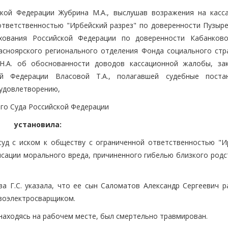
ской Федерации Жубрина М.А., выслушав возражения на касс
тветственностью "Ирбейский разрез" по доверенности Пузырев
хования Российской Федерации по доверенности Кабанково
асноярского регионального отделения Фонда социального стр
Н.А. об обоснованности доводов кассационной жалобы, за
ой Федерации Власовой Т.А., полагавшей судебные поста
 удовлетворению,
го Суда Российской Федерации
установила:
 суд с иском к обществу с ограниченной ответственностью "И
енсации морального вреда, причиненного гибелью близкого род
 Г.С. указала, что ее сын Саломатов Александр Сергеевич р
азоэлектросварщиком.
., находясь на рабочем месте, был смертельно травмирован.