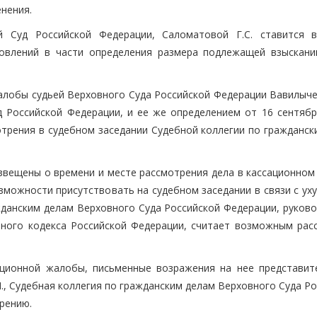
нения.
 Суд Российской Федерации, Саломатовой Г.С. ставится 
новлений в части определения размера подлежащей взыскан
алобы судьей Верховного Суда Российской Федерации Вавилыче
д Российской Федерации, и ее же определением от 16 сентября
отрения в судебном заседании Судебной коллегии по гражданск
звещены о времени и месте рассмотрения дела в кассационном 
зможности присутствовать на судебном заседании в связи с ух
жданским делам Верховного Суда Российской Федерации, руково
ьного кодекса Российской Федерации, считает возможным рас
ационной жалобы, письменные возражения на нее представи
., Судебная коллегия по гражданским делам Верховного Суда Р
рению.