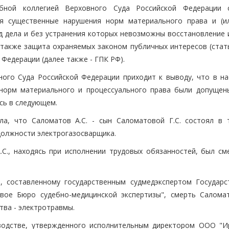
бной коллегией Верховного Суда Российской Федерации 
ся существенные нарушения норм материального права и (и
од дела и без устранения которых невозможны восстановление 
 также защита охраняемых законом публичных интересов (стать
Федерации (далее также - ГПК РФ).
ного Суда Российской Федерации приходит к выводу, что в н
 норм материального и процессуального права были допущен
сь в следующем.
ла, что Саломатов А.С. - сын Саломатовой Г.С. состоял в 
должности электрогазосварщика.
А.С., находясь при исполнении трудовых обязанностей, был см
, составленному государственным судмедэкспертом Государс
вое Бюро судебно-медицинской экспертизы", смерть Саломат
тва - электротравмы.
зводстве, утвержденного исполнительным директором ООО "И