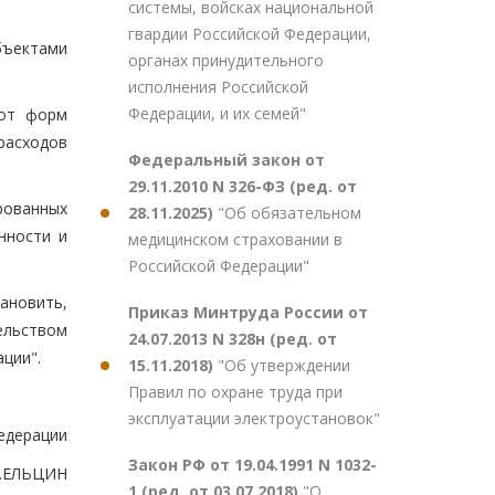
системы, войсках национальной
гвардии Российской Федерации,
бъектами
органах принудительного
исполнения Российской
Федерации, и их семей"
 от форм
расходов
Федеральный закон от
29.11.2010 N 326-ФЗ (ред. от
рованных
28.11.2025)
"Об обязательном
нности и
медицинском страховании в
Российской Федерации"
ановить,
Приказ Минтруда России от
ельством
24.07.2013 N 328н (ред. от
ции".
15.11.2018)
"Об утверждении
Правил по охране труда при
эксплуатации электроустановок"
едерации
Закон РФ от 19.04.1991 N 1032-
.ЕЛЬЦИН
1 (ред. от 03.07.2018)
"О