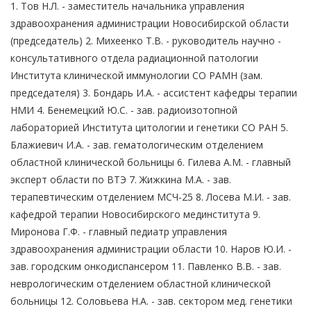
1. Тов Н.Л. - заместитель начальника управления
здравоохранения администрации Новосибирской области
(председатель) 2. Михеенко Т.В. - руководитель научно -
консультативного отдела радиационной патологии
Института клинической иммунологии СО РАМН (зам.
председателя) 3. Бондарь И.А. - ассистент кафедры терапии
НМИ 4. Бенемецкий Ю.С. - зав. радиоизотопной
лабораторией Института цитологии и генетики СО РАН 5.
Блажиевич И.А. - зав. гематологическим отделением
областной клинической больницы 6. Гилева А.М. - главный
эксперт области по ВТЭ 7. Жижкина М.А. - зав.
терапевтическим отделением МСЧ-25 8. Лосева М.И. - зав.
кафедрой терапии Новосибирского мединститута 9.
Миронова Г.Ф. - главный педиатр управления
здравоохранения администрации области 10. Наров Ю.И. -
зав. городским онкодиспансером 11. Павленко В.В. - зав.
неврологическим отделением областной клинической
больницы 12. Соловьева Н.А. - зав. сектором мед. генетики