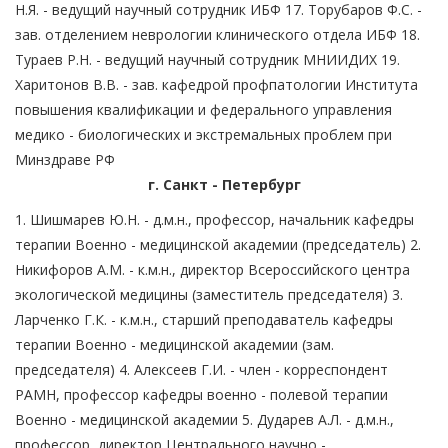
Н.Я. - ведущий научный сотрудник ИБФ 17. Торубаров Ф.С. -
зав. отделением неврологии клинического отдела ИБФ 18.
Тураев Р.Н. - ведущий научный сотрудник МНИИДИХ 19.
Харитонов В.В. - зав. кафедрой профпатологии Института
повышения квалификации и федерального управления
медико - биологических и экстремальных проблем при
Минздраве РФ
г. Санкт - Петербург
1. Шишмарев Ю.Н. - д.м.н., профессор, начальник кафедры
терапии Военно - медицинской академии (председатель) 2.
Никифоров А.М. - к.м.н., директор Всероссийского центра
экологической медицины (заместитель председателя) 3.
Ларченко Г.К. - к.м.н., старший преподаватель кафедры
терапии Военно - медицинской академии (зам.
председателя) 4. Алексеев Г.И. - член - корреспондент
РАМН, профессор кафедры военно - полевой терапии
Военно - медицинской академии 5. Дударев А.Л. - д.м.н.,
профессор, директор Центрального научно -