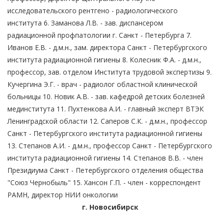
исследовательского рентгено - радиологического
института 6. Заманова Л.В. - зав. диспансером
радиационной профпатологии г. Санкт - Петербурга 7.
Иванов Е.В. - д.м.н., зам. директора Санкт - Петербургского
института радиационной гигиены 8. Колесник Ф.А. - д.м.н.,
профессор, зав. отделом Института трудовой экспертизы 9.
Кучергина Э.Г. - врач - радиолог областной клинической
больницы 10. Новик А.В. - зав. кафедрой детских болезней
мединститута 11. Пухтенкова А.И. - главный эксперт ВТЭК
Ленинградской области 12. Саперов С.К. - д.м.н., профессор
Санкт - Петербургского института радиационной гигиены
13. Степанов А.И. - д.м.н., профессор Санкт - Петербургского
института радиационной гигиены 14. Степанов В.В. - член
Президиума Санкт - Петербургского отделения общества
"Союз Чернобыль" 15. Хансон Г.П. - член - корреспондент
РАМН, директор НИИ онкологии
г. Новосибирск