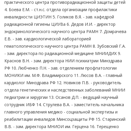
практического центра противорадиационной защиты детей
4. Боева Е.М. - ст.н.с. отдела организации профилактики
инвалидности ЦИЭТИН 5. Голиков В.Я. - зав. кафедрой
радиационной гигиены ЦИУВа 6. Дедов И.И. - директор
эндокринологического научного центра РАМН 7. Домрачева
Е.В. - зав. кардиологической лабораторией
гематологического научного центра РАМН 8. Зубовский Г.А.
- зам. директора по радиационной медицине МНИИДИХ 9.
Краснов В.Н. - зам. директора НИИ психиатрии Минздрава
РФ 10. Любченко П.Н. - зав. отделением профпатологии
МОНИКИ им. М.Ф. Владимирского 11. Люсов В.А. - главный
кардиолог Минздрава РФ 12. Новиков П.В. - руководитель
отдела генетических и наследственных заболеваний МНИИ
педиатрии и хирургии 13. Осанов Д.П. - ведущий научный
сотрудник ИБФ 14. Струлева В.А. - заместитель начальника
главного управления медико - социальной экспертизы и
реабилитации инвалидов Минсоцзащиты РФ 15. Старинский
В.В. - зам. директора МНИОИ им. Герцена 16. Терещенко