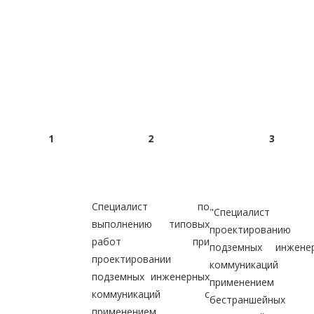
1
2
3
Специалист по
"Специалист
выполнению типовых
проектированию
работ при
подземных инжене
проектировании
коммуникаци
подземных инженерных
применением
коммуникаций с
бестраншейных
применением