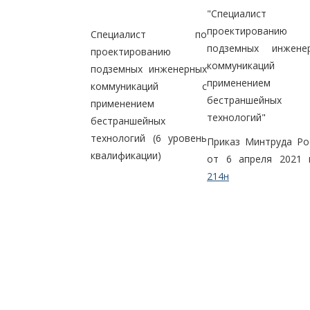
"Специалист
проектированию
Специалист по
подземных инжене
проектированию
коммуникаци
подземных инженерных
применением
коммуникаций с
бестраншейных
применением
технологий"
бестраншейных
технологий (6 уровень
Приказ Минтруда Ро
квалификации)
от 6 апреля 2021 
214н