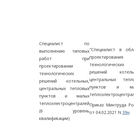
Специалист по
"Специалист в обл
выполнению типовых
проектирования
работ при
технологических
проектировании
решений котельн
технологических
центральных тепл
решений котельных,
пунктов и ма
центральных тепловых
теплоэлектроцентрал
пунктов и малых
теплоэлектроцентралей
Приказ Минтруда Ро
(6 уровень
от 04.02.2021 N
39н
квалификации)