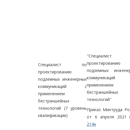
"Специалист
проектированию
Специалист по
подземных инжене
проектированию
коммуникаци
подземных инженерных
применением
коммуникаций с
бестраншейных
применением
технологий"
бестраншейных
технологий (7 уровень
Приказ Минтруда Ро
квалификации)
от 6 апреля 2021 
214н