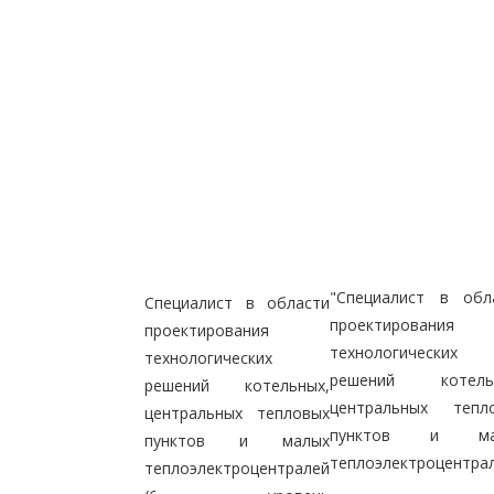
"Специалист в обл
Специалист в области
проектирования
проектирования
технологических
технологических
решений котельн
решений котельных,
центральных тепл
центральных тепловых
пунктов и ма
пунктов и малых
теплоэлектроцентрал
теплоэлектроцентралей