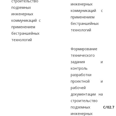
строительство
инженерных
подземных
коммуникаций с
инженерных
применением
коммуникаций с
бестраншейных
применением
технологий
бестраншейных
технологий
Формирование
технического
задания и
контроль
разработки
проектной и
рабочей
документации на
строительство
подземных
C/02.7
инженерных