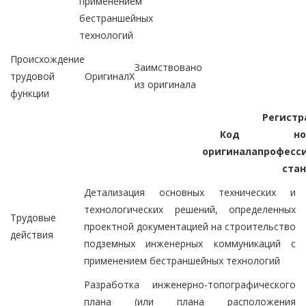
применением
бестраншейных
технологий
Происхождение
Заимствовано
трудовой
Оригинал
X
из оригинала
функции
Регист
Код
н
оригинала
професс
ста
Детализация основных технических и
технологических решений, определенных
Трудовые
проектной документацией на строительство
действия
подземных инженерных коммуникаций с
применением бестраншейных технологий
Разработка инженерно-топографического
плана (или плана расположения