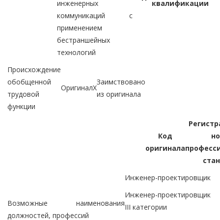
инженерных
квалификации
коммуникаций с
применением
бестраншейных
технологий
Происхождение
обобщенной
Заимствовано
Оригинал
X
трудовой
из оригинала
функции
Регист
Код
н
оригинала
професс
ста
Инженер-проектировщик
Инженер-проектировщик
Возможные наименования
III категории
должностей, профессий