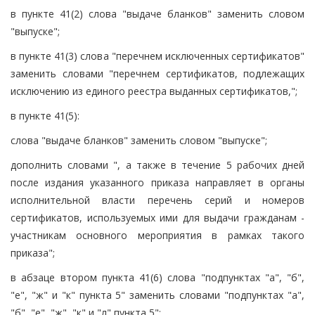
в пункте 41(2) слова "выдаче бланков" заменить словом
"выпуске";
в пункте 41(3) слова "перечнем исключенных сертификатов"
заменить словами "перечнем сертификатов, подлежащих
исключению из единого реестра выданных сертификатов,";
в пункте 41(5):
слова "выдаче бланков" заменить словом "выпуске";
дополнить словами ", а также в течение 5 рабочих дней
после издания указанного приказа направляет в органы
исполнительной власти перечень серий и номеров
сертификатов, используемых ими для выдачи гражданам -
участникам основного мероприятия в рамках такого
приказа";
в абзаце втором пункта 41(6) слова "подпунктах "а", "б",
"е", "ж" и "к" пункта 5" заменить словами "подпунктах "а",
"б", "е", "ж", "к" и "л" пункта 5";