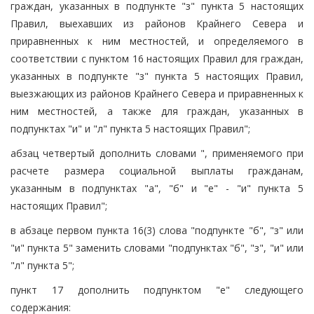
граждан, указанных в подпункте "з" пункта 5 настоящих
Правил, выехавших из районов Крайнего Севера и
приравненных к ним местностей, и определяемого в
соответствии с пунктом 16 настоящих Правил для граждан,
указанных в подпункте "з" пункта 5 настоящих Правил,
выезжающих из районов Крайнего Севера и приравненных к
ним местностей, а также для граждан, указанных в
подпунктах "и" и "л" пункта 5 настоящих Правил";
абзац четвертый дополнить словами ", применяемого при
расчете размера социальной выплаты гражданам,
указанным в подпунктах "а", "б" и "е" - "и" пункта 5
настоящих Правил";
в абзаце первом пункта 16(3) слова "подпункте "б", "з" или
"и" пункта 5" заменить словами "подпунктах "б", "з", "и" или
"л" пункта 5";
пункт 17 дополнить подпунктом "е" следующего
содержания: