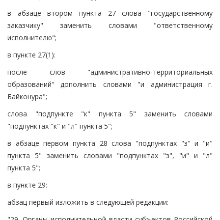
в абзаце втором пункта 27 слова "государственному
заказчику" заменить словами "ответственному
исполнителю";
в пункте 27(1):
после слов "административно-территориальных
образований" дополнить словами "и администрация г.
Байконура";
слова "подпункте "к" пункта 5" заменить словами
"подпунктах "к" и "л" пункта 5";
в абзаце первом пункта 28 слова "подпунктах "з" и "и"
пункта 5" заменить словами "подпунктах "з", "и" и "л"
пункта 5";
в пункте 29:
абзац первый изложить в следующей редакции:
"29. Органы исполнительной власти субъектов Российской