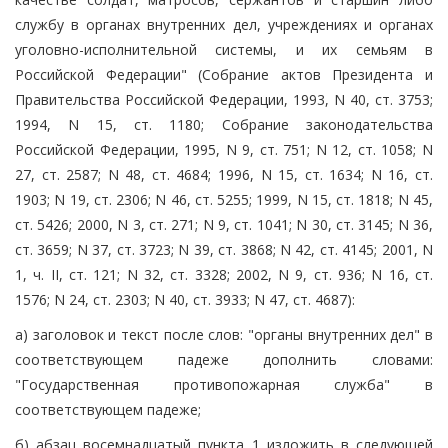
службу в органах внутренних дел, учреждениях и органах
уголовно-исполнительной системы, и их семьям в
Российской Федерации" (Собрание актов Президента и
Правительства Российской Федерации, 1993, N 40, ст. 3753;
1994, N 15, ст. 1180; Собрание законодательства
Российской Федерации, 1995, N 9, ст. 751; N 12, ст. 1058; N
27, ст. 2587; N 48, ст. 4684; 1996, N 15, ст. 1634; N 16, ст.
1903; N 19, ст. 2306; N 46, ст. 5255; 1999, N 15, ст. 1818; N 45,
ст. 5426; 2000, N 3, ст. 271; N 9, ст. 1041; N 30, ст. 3145; N 36,
ст. 3659; N 37, ст. 3723; N 39, ст. 3868; N 42, ст. 4145; 2001, N
1, ч. II, ст. 121; N 32, ст. 3328; 2002, N 9, ст. 936; N 16, ст.
1576; N 24, ст. 2303; N 40, ст. 3933; N 47, ст. 4687):
а) заголовок и текст после слов: "органы внутренних дел" в
соответствующем падеже дополнить словами:
"Государственная противопожарная служба" в
соответствующем падеже;
б) абзац восемнадцатый пункта 1 изложить в следующей