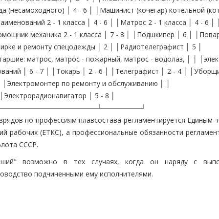
да (несамоходного) │ 4 - 6 │ │Машинист (кочегар) котельной (к
именований 2 - 1 класса │ 4 - 6 │ │Матрос 2 - 1 класса │ 4 - 6 
мощник механика 2 - 1 класса │ 7 - 8 │ │Подшкипер │ 6 │ │Повар I
 стирке и ремонту спецодежды │ 2 │ │Радиотелеграфист │ 5 │
Старшие: матрос, матрос - пожарный, матрос - водолаз, │ │ │эле
аний │ 6 - 7 │ │Токарь │ 2 - 6 │ │Телеграфист │ 2 - 4 │ │Уборщ
│ │Электромонтер по ремонту и обслуживанию │ │
 │Электрорадионавигатор │ 5 - 8 │
────────────────────┴────────┘
азрядов по профессиям плавсостава регламентируется Единым т
й рабочих (ЕТКС), а профессиональные обязанности регламен
флота СССР.
арший" возможно в тех случаях, когда он наряду с вып
оводство подчиненными ему исполнителями.