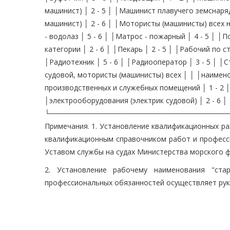
машинист) │ 2 - 5 │ │Машинист плавучего земснаря
машинист) │ 2 - 6 │ │Мотористы (машинисты) всех на
- водолаз │ 5 - 6 │ │Матрос - пожарный │ 4 - 5 │ │По
категории │ 2 - 6 │ │Пекарь │ 2 - 5 │ │Рабочий по
│Радиотехник │ 5 - 6 │ │Радиооператор │ 3 - 5 │ │
судовой, мотористы (машинисты) всех │ │ │наименов
производственных и служебных помещений │ 1 - 2 
│электрооборудования (электрик судовой) │ 2 - 6 │
└───────────────────────────────────
Примечания. 1. Установление квалификационных р
квалификационным справочником работ и професси
Уставом службы на судах Министерства морского 
2. Установление рабочему наименования "ст
профессиональных обязанностей осуществляет рук