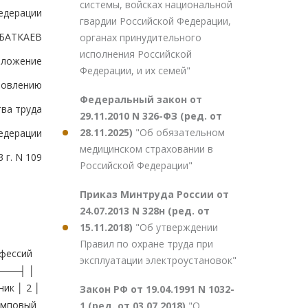
системы, войсках национальной
едерации
гвардии Российской Федерации,
.БАТКАЕВ
органах принудительного
исполнения Российской
иложение
Федерации, и их семей"
новлению
Федеральный закон от
ва труда
29.11.2010 N 326-ФЗ (ред. от
28.11.2025)
"Об обязательном
едерации
медицинском страховании в
 г. N 109
Российской Федерации"
Приказ Минтруда России от
24.07.2013 N 328н (ред. от
15.11.2018)
"Об утверждении
Правил по охране труда при
ессий
эксплуатации электроустановок"
───┤ │
к │ 2 │
Закон РФ от 19.04.1991 N 1032-
помповый
1 (ред. от 03.07.2018)
"О