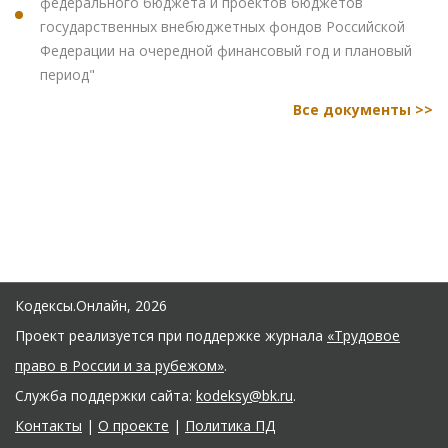
федерального бюджета и проектов бюджетов
государственных внебюджетных фондов Российской
Федерации на очередной финансовый год и плановый
период"
Все документы >>
Кодексы.Онлайн, 2026
Проект реализуется при поддержке журнала
«Трудовое
право в России и за рубежом»
.
Служба поддержки сайта:
kodeksy@bk.ru
.
Контакты
|
О проекте
|
Политика ПД