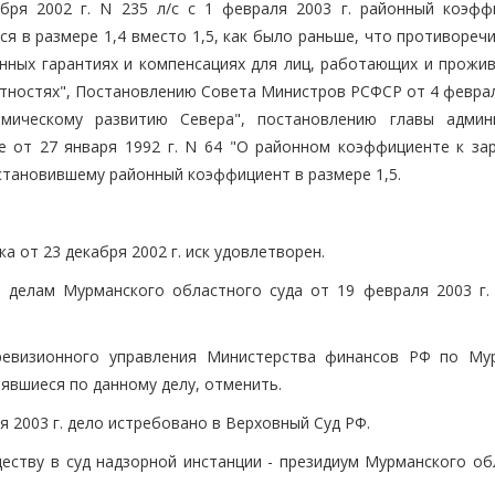
ря 2002 г. N 235 л/с с 1 февраля 2003 г. районный коэфф
я в размере 1,4 вместо 1,5, как было раньше, что противореч
нных гарантиях и компенсациях для лиц, работающих и прожи
стностях", Постановлению Совета Министров РСФСР от 4 феврал
ическому развитию Севера", постановлению главы админ
 от 27 января 1992 г. N 64 "О районном коэффициенте к за
становившему районный коэффициент в размере 1,5.
 от 23 декабря 2002 г. иск удовлетворен.
 делам Мурманского областного суда от 19 февраля 2003 г.
ревизионного управления Министерства финансов РФ по Му
оявшиеся по данному делу, отменить.
 2003 г. дело истребовано в Верховный Суд РФ.
еству в суд надзорной инстанции - президиум Мурманского об