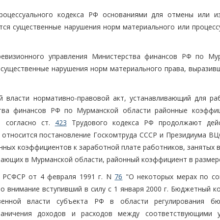
процессуального кодекса РФ основаниями для отмены или и
тся существенные нарушения норм материального или процесс
ревизионного управления Министерства финансов РФ по Му
ы существенные нарушения норм материального права, выразивш
й власти нормативно-правовой акт, устанавливающий для ра
ства финансов РФ по Мурманской области районные коэффи
о согласно ст.
423
Трудового кодекса РФ продолжают дей
 относится постановление Госкомтруда СССР и Президиума ВЦ
онных коэффициентов к заработной плате работников, занятых 
тающих в Мурманской области, районный коэффициент в размере
 РСФСР от 4 февраля 1991 г. N
76
"О некоторых мерах по со
о внимание вступивший в силу с 1 января 2000 г. Бюджетный к
твенной власти субъекта РФ в области регулирования б
раничения доходов и расходов между соответствующими 