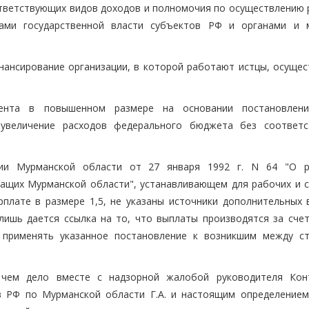
тветствующих видов доходов и полномочия по осуществлению 
нами государственной власти субъектов РФ и органами и 
инансирование организации, в которой работают истцы, осущес
ента в повышенном размере на основании постановлени
 увеличение расходов федерального бюджета без соответ
ции Мурманской области от 27 января 1992 г. N 64 "О 
жащих Мурманской области", устанавливающем для рабочих и 
плате в размере 1,5, не указаны источники дополнительных 
лишь дается ссылка на то, что выплаты производятся за счет
л применять указанное постановление к возникшим между с
 чем дело вместе с надзорной жалобой руководителя Кон
в РФ по Мурманской области Г.А. и настоящим определением