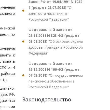
Закон РФ от 19.04.1991 N 1032-
зменения
1 (ред. от 03.07.2018)
"О
занятости населения в
уального
Российской Федерации"
рманской
Федеральный закон от
иеся, по
21.11.2011 N 323-ФЗ (ред. от
03.08.2018)
"Об основах охраны
здоровья граждан в Российской
ботников
Федерации"
циенты к
ствовать
Федеральный закон от
СПС от 4
15.12.2001 N 166-ФЗ (ред. от
в районах
07.03.2018)
"О государственном
 1,4.
пенсионном обеспечении в
Российской Федерации"
циально-
одекс РФ,
Законодательство
юджетных
уровнями