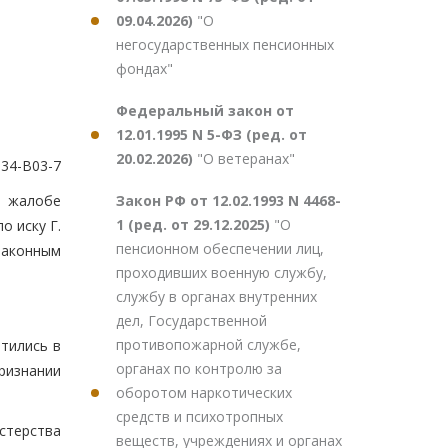
09.04.2026)
"О
негосударственных пенсионных
фондах"
Федеральный закон от
12.01.1995 N 5-ФЗ (ред. от
20.02.2026)
"О ветеранах"
 34-В03-7
Закон РФ от 12.02.1993 N 4468-
й жалобе
1 (ред. от 29.12.2025)
"О
о иску Г.
пенсионном обеспечении лиц,
законным
проходивших военную службу,
службу в органах внутренних
дел, Государственной
противопожарной службе,
тились в
органах по контролю за
ризнании
оборотом наркотических
средств и психотропных
стерства
веществ, учреждениях и органах