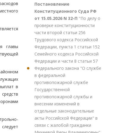
расходов
Постановление
местного
Конституционного Суда РФ
от 15.05.2026 N 32-П
"По делу о
проверке конституционности
твляется
части второй статьи 256
Трудового кодекса Российской
я главы
Федерации, пункта 1 статьи 152
Семейного кодекса Российской
ствующей
Федерации и части 8 статьи 57
Федерального закона "О службе
районном
в федеральной
служащих
противопожарной службе
выплат в
Государственной
 средств
противопожарной службы и
торонами
внесении изменений в
отдельные законодательные
акты Российской Федерации" в
трольно-
связи с жалобой гражданки
 следует
Михеевой Веры Владимировны"