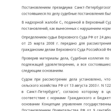
Постановлением президиума Санкт-Петербургског
состоявшиеся по делу судебные постановления был
В надзорной жалобе С., поданной в Верховный Су
постановлений, как вынесенных с нарушением норм
Определением судьи Верховного Суда РФ от 24 дек
от 25 марта 2008 г. передано для рассмотрени
гражданским делам Верховного Суда Российской Фе
Проверив материалы дела, Судебная коллегия по
подлежащей удовлетворению, а все состоявшие
следующим основаниям.
Судом при рассмотрении дела установлено, чт
сельского хозяйства РФ от 13 августа 2003 г. N 1
в Санкт-Петербурге", согласно которому в ц
соответствие с нормами Гражданского и Бюджетн
основании Концепции управления государственн
Постановлением Правительства РФ от 9 сентября