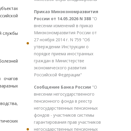
субъектах
Приказ Минэкономразвития
ссийской
России от 14.05.2026 N 388
"О
внесении изменений в приказ
Минэкономразвития России от
ой службы
27 ноября 2014 г. N 759 "Об
утверждении Инструкции о
порядке приема иностранных
граждан в Министерстве
болезней
экономического развития
Российской Федерации"
и очагов
заразных
Сообщение Банка России
"О
внесении негосударственного
пенсионного фонда в реестр
водства,
негосударственных пенсионных
фондов - участников системы
тических
гарантирования прав участников
негосударственных пенсионных