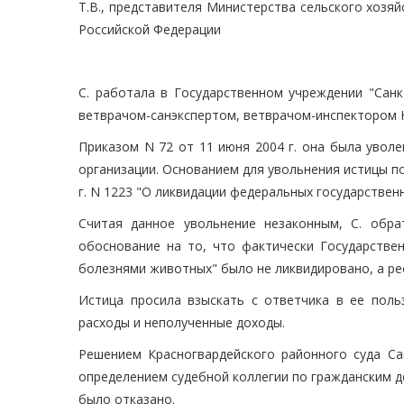
Т.В., представителя Министерства сельского хозяй
Российской Федерации
С. работала в Государственном учреждении "Санк
ветврачом-санэкспертом, ветврачом-инспектором Н
Приказом N 72 от 11 июня 2004 г. она была уволе
организации. Основанием для увольнения истицы по
г. N 1223 "О ликвидации федеральных государствен
Считая данное увольнение незаконным, С. обра
обоснование на то, что фактически Государствен
болезнями животных" было не ликвидировано, а ре
Истица просила взыскать с ответчика в ее поль
расходы и неполученные доходы.
Решением Красногвардейского районного суда Са
определением судебной коллегии по гражданским дел
было отказано.