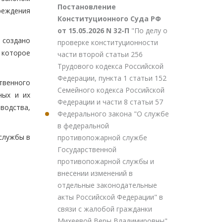
Постановление
реждения
Конституционного Суда РФ
от 15.05.2026 N 32-П
"По делу о
о создано
проверке конституционности
 которое
части второй статьи 256
Трудового кодекса Российской
Федерации, пункта 1 статьи 152
твенного
Семейного кодекса Российской
ных и их
Федерации и части 8 статьи 57
водства,
Федерального закона "О службе
в федеральной
службы в
противопожарной службе
Государственной
противопожарной службы и
внесении изменений в
отдельные законодательные
акты Российской Федерации" в
связи с жалобой гражданки
Михеевой Веры Владимировны"