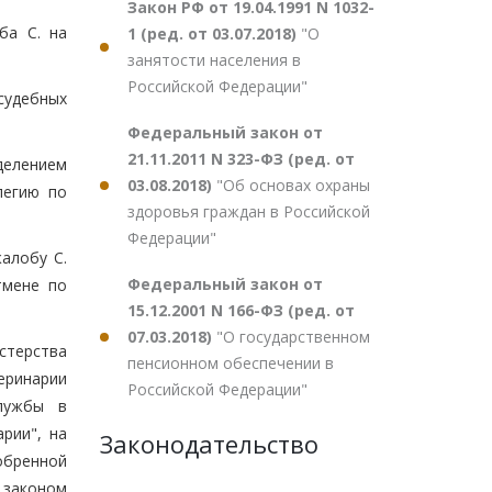
Закон РФ от 19.04.1991 N 1032-
ба С. на
1 (ред. от 03.07.2018)
"О
занятости населения в
Российской Федерации"
судебных
Федеральный закон от
21.11.2011 N 323-ФЗ (ред. от
еделением
03.08.2018)
"Об основах охраны
легию по
здоровья граждан в Российской
Федерации"
алобу С.
Федеральный закон от
тмене по
15.12.2001 N 166-ФЗ (ред. от
07.03.2018)
"О государственном
стерства
пенсионном обеспечении в
теринарии
Российской Федерации"
службы в
рии", на
Законодательство
обренной
 законом