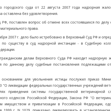
о городского суда от 22 августа 2007 года надзорная жало
а оставлена без удовлетворения.
д РФ, поставлен вопрос об отмене всех состоявшихся по делу 
 материального права.
абря 2007 г. дело было истребовано в Верховный Суд РФ и опр
я по существу в суд надзорной инстанции - в Судебную кол
дерации.
 гражданским делам Верховного Суда РФ находит надзорную ж
ся по данному делу судебные постановления подлежащими о
о основанием для увольнения истицы послужил приказ Мини
223 "О ликвидации федеральных государственных учреждений ве
елях приведения системы государственной ветеринарной 
ого кодексов Российской Федерации, Закона РФ "О ветерина
ым имуществом и приватизации в Российской Федерации, од
 1999 г. N 1029, приказано ликвидировать в установленном