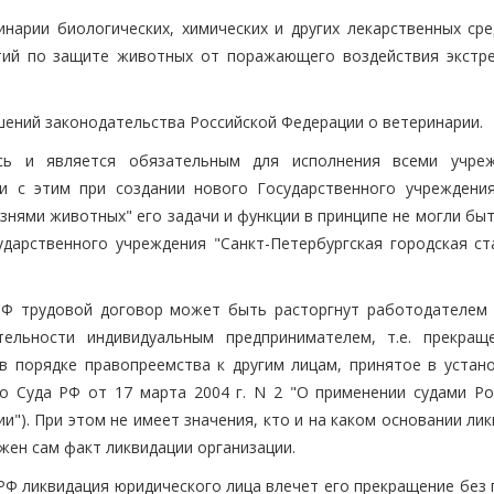
нарии биологических, химических и других лекарственных сре
тий по защите животных от поражающего воздействия экстр
шений законодательства Российской Федерации о ветеринарии.
сь и является обязательным для исполнения всеми учре
зи с этим при создании нового Государственного учреждения
знями животных" его задачи и функции в принципе не могли бы
дарственного учреждения "Санкт-Петербургская городская ст
Ф трудовой договор может быть расторгнут работодателем 
тельности индивидуальным предпринимателем, т.е. прекращ
в порядке правопреемства к другим лицам, принятое в устан
о Суда РФ от 17 марта 2004 г. N 2 "О применении судами Ро
"). При этом не имеет значения, кто и на каком основании ли
ен сам факт ликвидации организации.
а РФ ликвидация юридического лица влечет его прекращение без