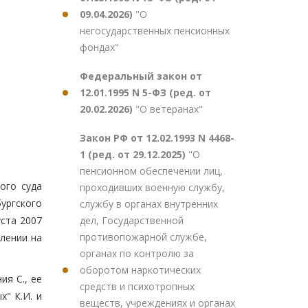
09.04.2026)
"О
негосударственных пенсионных
фондах"
Федеральный закон от
12.01.1995 N 5-ФЗ (ред. от
20.02.2026)
"О ветеранах"
Закон РФ от 12.02.1993 N 4468-
1 (ред. от 29.12.2025)
"О
пенсионном обеспечении лиц,
ого суда
проходивших военную службу,
ургского
службу в органах внутренних
дел, Государственной
уста 2007
противопожарной службе,
влении на
органах по контролю за
оборотом наркотических
ия С., ее
средств и психотропных
х" К.И. и
веществ, учреждениях и органах