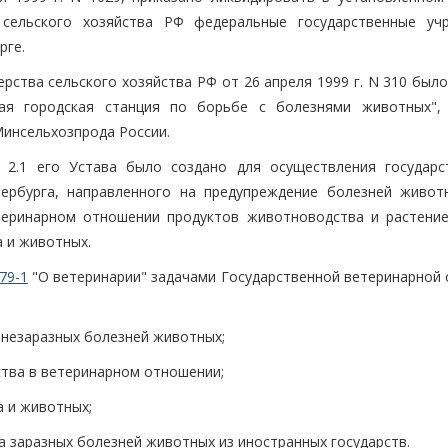
сельского хозяйства РФ федеральные государственные уч
рге.
рства сельского хозяйства РФ от 26 апреля 1999 г. N 310 был
ская городская станция по борьбе с болезнями животных",
Минсельхозпрода России.
. 2.1 его Устава было создано для осуществления государс
тербурга, направленного на предупреждение болезней живот
теринарном отношении продуктов животноводства и растение
а и животных.
79-1
"О ветеринарии" задачами Государственной ветеринарной 
 незаразных болезней животных;
тва в ветеринарном отношении;
а и животных;
а заразных болезней животных из иностранных государств.