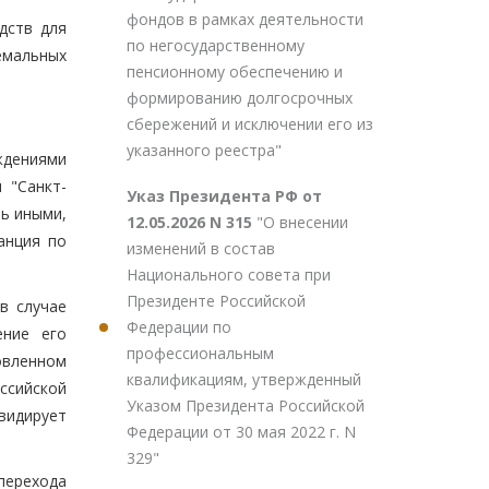
фондов в рамках деятельности
дств для
по негосударственному
емальных
пенсионному обеспечению и
формированию долгосрочных
сбережений и исключении его из
указанного реестра"
ждениями
 "Санкт-
Указ Президента РФ от
ть иными,
12.05.2026 N 315
"О внесении
анция по
изменений в состав
Национального совета при
Президенте Российской
в случае
Федерации по
ение его
профессиональным
овленном
квалификациям, утвержденный
ссийской
Указом Президента Российской
квидирует
Федерации от 30 мая 2022 г. N
329"
 перехода