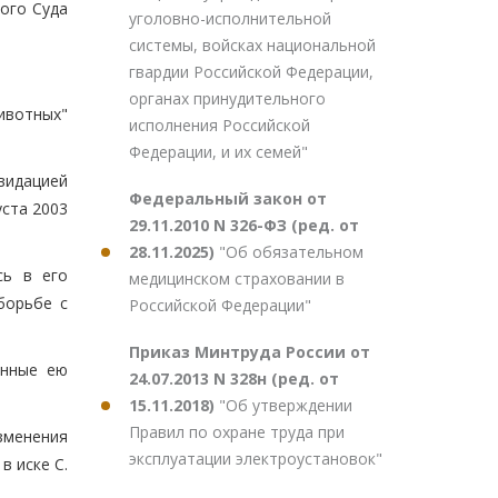
ного Суда
уголовно-исполнительной
системы, войсках национальной
гвардии Российской Федерации,
органах принудительного
ивотных"
исполнения Российской
Федерации, и их семей"
видацией
Федеральный закон от
уста 2003
29.11.2010 N 326-ФЗ (ред. от
28.11.2025)
"Об обязательном
сь в его
медицинском страховании в
борьбе с
Российской Федерации"
Приказ Минтруда России от
енные ею
24.07.2013 N 328н (ред. от
15.11.2018)
"Об утверждении
Правил по охране труда при
зменения
эксплуатации электроустановок"
в иске С.