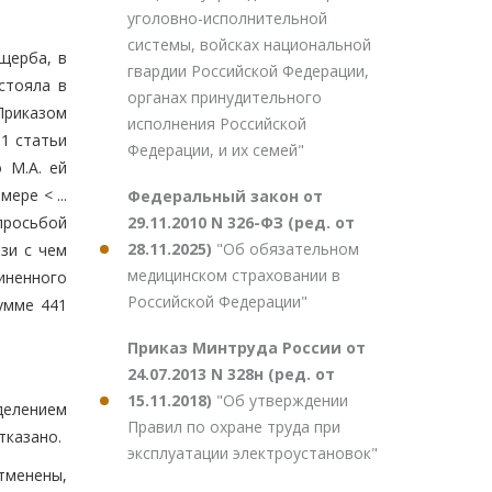
уголовно-исполнительной
системы, войсках национальной
щерба, в
гвардии Российской Федерации,
стояла в
органах принудительного
 Приказом
исполнения Российской
 1 статьи
Федерации, и их семей"
 М.А. ей
ере < ...
Федеральный закон от
29.11.2010 N 326-ФЗ (ред. от
просьбой
28.11.2025)
"Об обязательном
зи с чем
медицинском страховании в
иненного
Российской Федерации"
сумме 441
Приказ Минтруда России от
24.07.2013 N 328н (ред. от
15.11.2018)
"Об утверждении
делением
Правил по охране труда при
тказано.
эксплуатации электроустановок"
тменены,