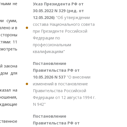
тными не
Указ Президента РФ от
30.05.2022 N 329 (ред. от
12.05.2026)
"Об утверждении
ии сумм,
состава Национального совета
влено и в
при Президенте Российской
 стороны
Федерации по
тями: 11
профессиональным
смотреть
квалификациям"
Постановление
й закона
Правительства РФ от
одом для
10.05.2026 N 537
"О внесении
изменений в постановление
казал на
Правительства Российской
ношения,
Федерации от 12 августа 1994 г.
N 942"
рждающие
Постановление
ственное
Правительства РФ от