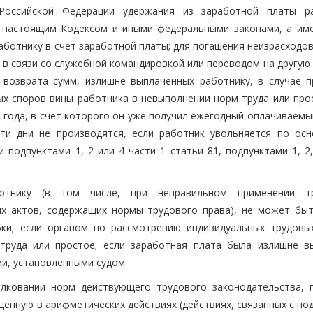
оссийской Федерации удержания из заработной платы р
х настоящим Кодексом и иными федеральными законами, а име
ботнику в счет заработной платы; для погашения неизрасходов
в связи со служебной командировкой или переводом на другую 
я возврата сумм, излишне выплаченных работнику, в случае п
х споров вины работника в невыполнении норм труда или прос
 года, в счет которого он уже получил ежегодный оплачиваемы
ти дни не производятся, если работник увольняется по осн
подпунктами 1, 2 или 4 части 1 статьи 81, подпунктами 1, 2,
отнику (в том числе, при неправильном применении тр
х актов, содержащих нормы трудового права), не может быт
бки; если органом по рассмотрению индивидуальных трудовы
труда или простое; если заработная плата была излишне в
ми, установленными судом.
олковании норм действующего трудового законодательства, 
щенную в арифметических действиях (действиях, связанных с по