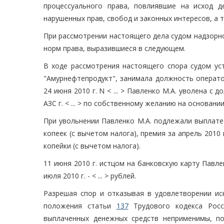
процессуального права, повлиявшие на исход 
нарушенных прав, свобод и законных интересов, а
При рассмотрении настоящего дела судом надзорн
норм права, выразившиеся в следующем.
В ходе рассмотрения настоящего спора судом ус
"Амурнефтепродукт", занимала должность операто
24 июня 2010 г. N < ... > Павленко М.А. уволена с 
АЗС г. < ... > по собственному желанию на основани
При увольнении Павленко М.А. подлежали выплате к
копеек (с вычетом налога), премия за апрель 2010 г. в
копейки (с вычетом налога).
11 июня 2010 г. истцом на банковскую карту Павленко
июля 2010 г. - < ... > рублей.
Разрешая спор и отказывая в удовлетворении ис
положения статьи
137
Трудового кодекса Росс
выплаченных денежных средств неприменимы, п