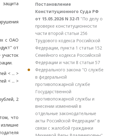
и защита
Постановление
Конституционного Суда РФ
от 15.05.2026 N 32-П
"По делу о
арушения
проверке конституционности
части второй статьи 256
ях с ОАО
Трудового кодекса Российской
дукт" от
Федерации, пункта 1 статьи 152
Семейного кодекса Российской
> участок
Федерации и части 8 статьи 57
рации.
Федерального закона "О службе
й < ... >
в федеральной
й < ... >
противопожарной службе
Государственной
противопожарной службы и
рублей, 2
внесении изменений в
отдельные законодательные
том, что
акты Российской Федерации" в
 излишне
связи с жалобой гражданки
тодателя
Михеевой Веры Владимировны"