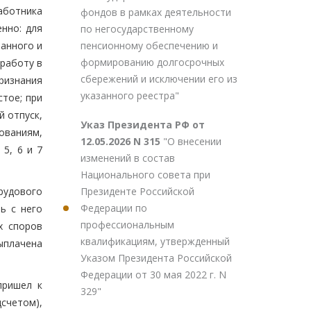
аботника
фондов в рамках деятельности
нно: для
по негосударственному
пенсионному обеспечению и
анного и
формированию долгосрочных
работу в
сбережений и исключении его из
ризнания
указанного реестра"
тое; при
й отпуск,
Указ Президента РФ от
ованиям,
12.05.2026 N 315
"О внесении
 5, 6 и 7
изменений в состав
Национального совета при
Президенте Российской
удового
Федерации по
ь с него
профессиональным
х споров
квалификациям, утвержденный
ыплачена
Указом Президента Российской
Федерации от 30 мая 2022 г. N
пришел к
329"
дсчетом),