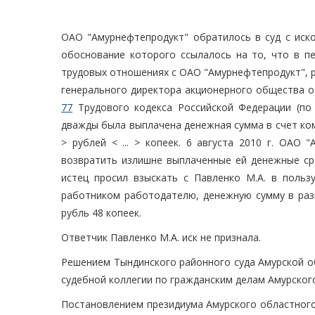
ОАО "Амурнефтепродукт" обратилось в суд с иск
обоснование которого ссылалось на то, что в пе
трудовых отношениях с ОАО "Амурнефтепродукт", рабо
генерального директора акционерного общества от 
77
Трудового кодекса Российской Федерации (по 
дважды была выплачена денежная сумма в счет комп
> рублей < ... > копеек. 6 августа 2010 г. ОАО
возвратить излишне выплаченные ей денежные сре
истец просил взыскать с Павленко М.А. в поль
работником работодателю, денежную сумму в размер
рубль 48 копеек.
Ответчик Павленко М.А. иск не признала.
Решением Тындинского районного суда Амурской об
судебной коллегии по гражданским делам Амурского 
Постановлением президиума Амурского областного 