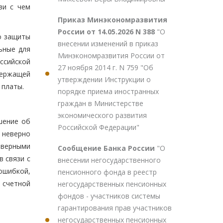
зи с чем
Приказ Минэкономразвития
России от 14.05.2026 N 388
"О
о защиты
внесении изменений в приказ
ьные для
Минэкономразвития России от
ссийской
27 ноября 2014 г. N 759 "Об
держащей
утверждении Инструкции о
 платы.
порядке приема иностранных
граждан в Министерстве
экономического развития
шение об
Российской Федерации"
 неверно
еверными
Сообщение Банка России
"О
 связи с
внесении негосударственного
ошибкой,
пенсионного фонда в реестр
 счетной
негосударственных пенсионных
фондов - участников системы
гарантирования прав участников
негосударственных пенсионных