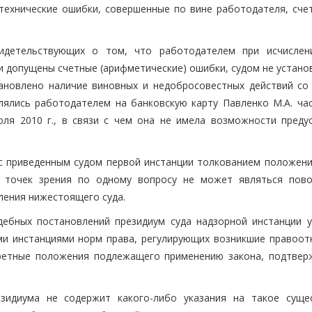
 технические ошибки, совершенные по вине работодателя, сче
идетельствующих о том, что работодателем при исчислен
и допущены счетные (арифметические) ошибки, судом не устано
тановлено наличие виновных и недобросовестных действий со
лялись работодателем на банковскую карту Павленко М.А. час
юля 2010 г., в связи с чем она не имела возможности преду
с приведенным судом первой инстанции толкованием положени
х точек зрения по одному вопросу не может являться пов
ления нижестоящего суда.
ебных постановлений президиум суда надзорной инстанции у
и инстанциями норм права, регулирующих возникшие правоот
кретные положения подлежащего применению закона, подтве
зидиума не содержит какого-либо указания на такое суще