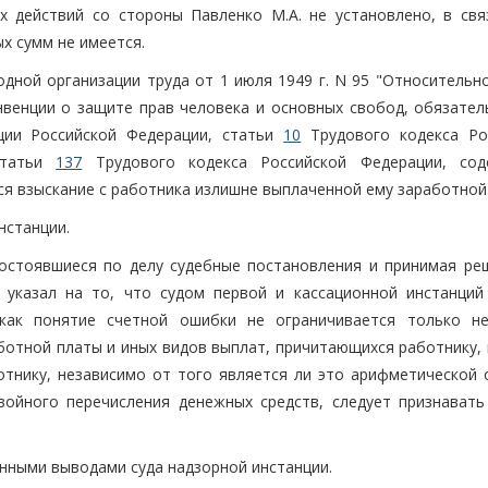
 действий со стороны Павленко М.А. не установлено, в свя
х сумм не имеется.
одной организации труда от 1 июля 1949 г. N 95 "Относительн
онвенции о защите прав человека и основных свобод, обязател
ции Российской Федерации, статьи
10
Трудового кодекса Ро
статьи
137
Трудового кодекса Российской Федерации, со
ся взыскание с работника излишне выплаченной ему заработной
нстанции.
состоявшиеся по делу судебные постановления и принимая ре
 указал на то, что судом первой и кассационной инстанций
как понятие счетной ошибки не ограничивается только н
отной платы и иных видов выплат, причитающихся работнику, в
тнику, независимо от того является ли это арифметической 
войного перечисления денежных средств, следует признавать
енными выводами суда надзорной инстанции.