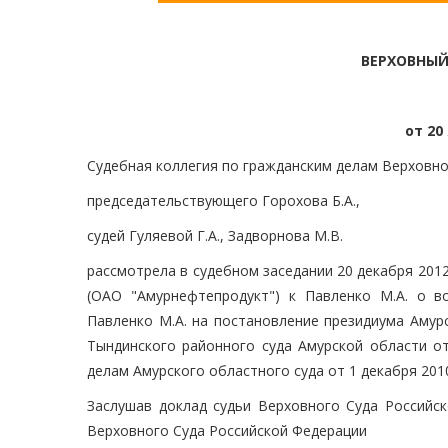
ВЕРХОВНЫЙ
от 20
Судебная коллегия по гражданским делам Верховно
председательствующего Горохова Б.А.,
судей Гуляевой Г.А., Задворнова М.В.
рассмотрела в судебном заседании 20 декабря 201
(ОАО "Амурнефтепродукт") к Павленко М.А. о 
Павленко М.А. на постановление президиума Амур
Тындинского районного суда Амурской области от
делам Амурского областного суда от 1 декабря 201
Заслушав доклад судьи Верховного Суда Российск
Верховного Суда Российской Федерации