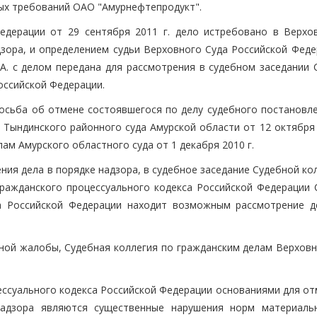
ых требований ОАО "Амурнефтепродукт".
едерации от 29 сентября 2011 г. дело истребовано в Верхо
дзора, и определением судьи Верховного Суда Российской Феде
.А. с делом передана для рассмотрения в судебном заседании 
оссийской Федерации.
осьба об отмене состоявшегося по делу судебного постановле
 Тындинского районного суда Амурской области от 12 октября 
ам Амурского областного суда от 1 декабря 2010 г.
ия дела в порядке надзора, в судебное заседание Судебной ко
 Гражданского процессуального кодекса Российской Федерации 
а Российской Федерации находит возможным рассмотрение д
ной жалобы, Судебная коллегия по гражданским делам Верховн
ессуального кодекса Российской Федерации основаниями для от
надзора являются существенные нарушения норм материаль