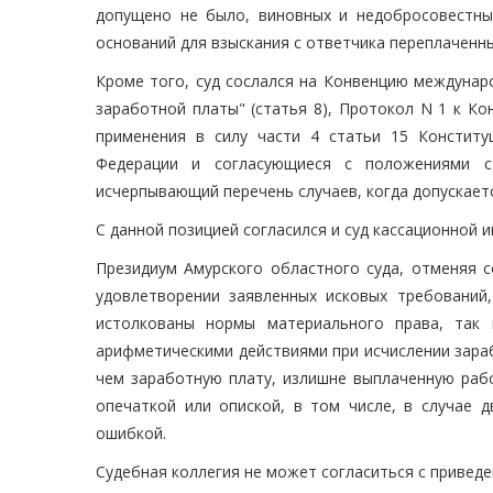
допущено не было, виновных и недобросовестных
оснований для взыскания с ответчика переплаченны
Кроме того, суд сослался на Конвенцию междунар
заработной платы" (статья 8), Протокол N 1 к К
применения в силу части 4 статьи 15 Конститу
Федерации и согласующиеся с положениями 
исчерпывающий перечень случаев, когда допускает
С данной позицией согласился и суд кассационной и
Президиум Амурского областного суда, отменяя 
удовлетворении заявленных исковых требований,
истолкованы нормы материального права, так 
арифметическими действиями при исчислении зараб
чем заработную плату, излишне выплаченную рабо
опечаткой или опиской, в том числе, в случае д
ошибкой.
Судебная коллегия не может согласиться с привед