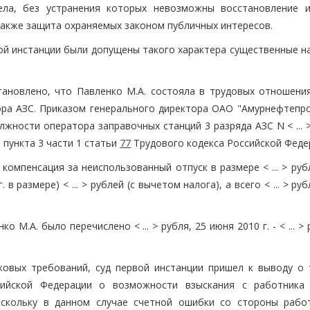
дела, без устранения которых невозможны восстановление 
 также защита охраняемых законом публичных интересов.
ой инстанции были допущены такого характера существенные н
тановлено, что Павленко М.А. состояла в трудовых отношени
ра АЗС. Приказом генерального директора ОАО "Амурнефтепро
должности оператора заправочных станций 3 разряда АЗС N < ... 
и пункта 3 части 1 статьи
77
Трудового кодекса Российской Феде
омпенсация за неиспользованный отпуск в размере < ... > рубле
 размере) < ... > рублей (с вычетом налога), а всего < ... > рубле
 М.А. было перечислено < ... > рубля, 25 июня 2010 г. - < ... > 
ковых требований, суд первой инстанции пришел к выводу о 
ийской Федерации о возможности взыскания с работника
оскольку в данном случае счетной ошибки со стороны рабо