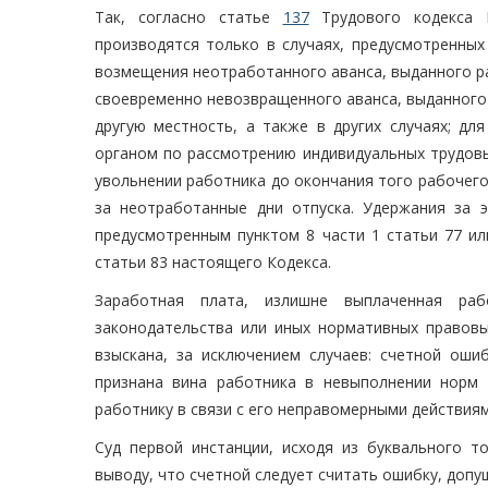
Так, согласно статье
137
Трудового кодекса Р
производятся только в случаях, предусмотренны
возмещения неотработанного аванса, выданного ра
своевременно невозвращенного аванса, выданного 
другую местность, а также в других случаях; дл
органом по рассмотрению индивидуальных трудовы
увольнении работника до окончания того рабочего
за неотработанные дни отпуска. Удержания за э
предусмотренным пунктом 8 части 1 статьи 77 или 
статьи 83 настоящего Кодекса.
Заработная плата, излишне выплаченная раб
законодательства или иных нормативных правовы
взыскана, за исключением случаев: счетной оши
признана вина работника в невыполнении норм 
работнику в связи с его неправомерными действия
Суд первой инстанции, исходя из буквального т
выводу, что счетной следует считать ошибку, допу