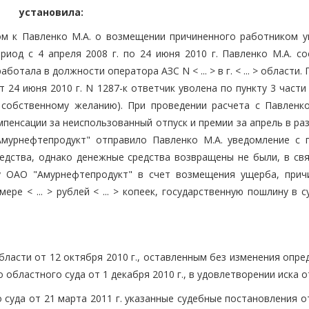
установила:
ом к Павленко М.А. о возмещении причиненного работником у
риод с 4 апреля 2008 г. по 24 июня 2010 г. Павленко М.А. со
тала в должности оператора АЗС N < ... > в г. < ... > области.
24 июня 2010 г. N 1287-к ответчик уволена по пункту 3 части
собственному желанию). При проведении расчета с Павленко
енсации за неиспользованный отпуск и премии за апрель в разм
 "Амурнефтепродукт" отправило Павленко М.А. уведомление с 
дства, однако денежные средства возвращены не были, в свя
зу ОАО "Амурнефтепродукт" в счет возмещения ущерба, прич
е < ... > рублей < ... > копеек, государственную пошлину в 
ласти от 12 октября 2010 г., оставленным без изменения опре
областного суда от 1 декабря 2010 г., в удовлетворении иска о
суда от 21 марта 2011 г. указанные судебные постановления о