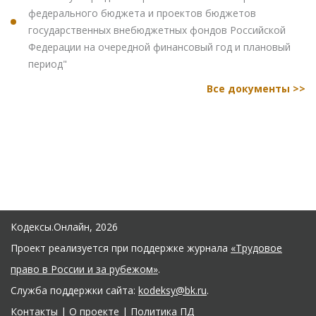
федерального бюджета и проектов бюджетов
государственных внебюджетных фондов Российской
Федерации на очередной финансовый год и плановый
период"
Все документы >>
Кодексы.Онлайн, 2026
Проект реализуется при поддержке журнала
«Трудовое
право в России и за рубежом»
.
Служба поддержки сайта:
kodeksy@bk.ru
.
Контакты
|
О проекте
|
Политика ПД