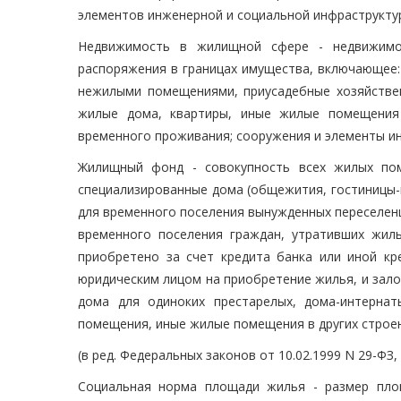
элементов инженерной и социальной инфраструкту
Недвижимость в жилищной сфере - недвижимо
распоряжения в границах имущества, включающее:
нежилыми помещениями, приусадебные хозяйствен
жилые дома, квартиры, иные жилые помещения 
временного проживания; сооружения и элементы 
Жилищный фонд - совокупность всех жилых по
специализированные дома (общежития, гостиницы
для временного поселения вынужденных переселен
временного поселения граждан, утративших жил
приобретено за счет кредита банка или иной кр
юридическим лицом на приобретение жилья, и зало
дома для одиноких престарелых, дома-интернат
помещения, иные жилые помещения в других строен
(в ред. Федеральных законов от 10.02.1999 N 29-ФЗ,
Социальная норма площади жилья - размер пло