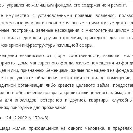
ры, управление жилищным фондом, его содержание и ремонт.
е имущество с установленными правами владения, польз
 земельные участки и прочно связанные с ними жилые дома с 
ные постройки, зеленые насаждения с многолетним циклом р
в жилых домах и других строениях, пригодные для посто
инженерной инфраструктуры жилищной сферы.
мещений независимо от форм собственности, включая жил
-приюты, дома маневренного фонда, жилые помещения из фонд
цев и лиц, признанных беженцами, жилые помещения из фонда ж
ье в результате обращения взыскания на жилое помещение,
едитной организации либо средств целевого займа, предоста
жено в обеспечение возврата кредита или целевого займа, спе
ы для инвалидов, ветеранов и другие), квартиры, служебн
иях, пригодные для проживания.
 от 24.12.2002 N 179-ФЗ)
щади жилья, приходящейся на одного человека, в пределах