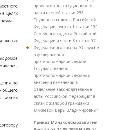
проверке конституционности
местного
части второй статьи 256
 в целях
Трудового кодекса Российской
ниума.
Федерации, пункта 1 статьи 152
Семейного кодекса Российской
Федерации и части 8 статьи 57
унальных
Федерального закона "О службе
в федеральной
ых домов
противопожарной службе
живания,
Государственной
противопожарной службы и
внесении изменений в
щения по
отдельные законодательные
ю общего
акты Российской Федерации" в
ию общих
связи с жалобой гражданки
Михеевой Веры Владимировны"
Приказ Минэкономразвития
договору
России от 14.05.2026 N 388
"О