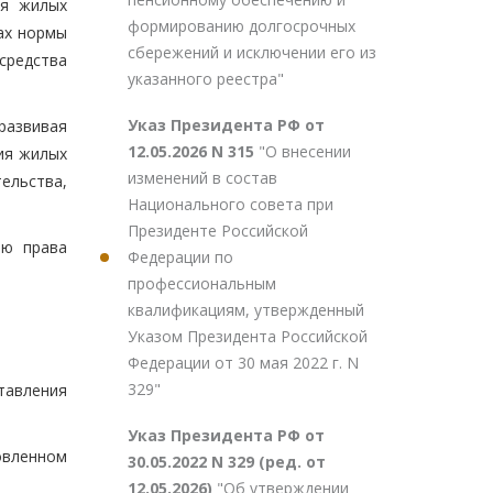
ия жилых
формированию долгосрочных
ах нормы
сбережений и исключении его из
средства
указанного реестра"
Указ Президента РФ от
развивая
12.05.2026 N 315
"О внесении
ия жилых
изменений в состав
ельства,
Национального совета при
Президенте Российской
ию права
Федерации по
профессиональным
квалификациям, утвержденный
Указом Президента Российской
Федерации от 30 мая 2022 г. N
329"
тавления
Указ Президента РФ от
овленном
30.05.2022 N 329 (ред. от
12.05.2026)
"Об утверждении