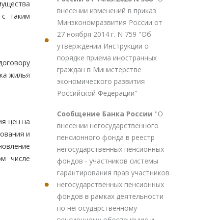
мущества
внесении изменений в приказ
 с таким
Минэкономразвития России от
27 ноября 2014 г. N 759 "Об
утверждении Инструкции о
порядке приема иностранных
договору
граждан в Министерстве
ка жилья
экономического развития
Российской Федерации"
Сообщение Банка России
"О
я цен на
внесении негосударственного
рования и
пенсионного фонда в реестр
новление
негосударственных пенсионных
ом числе
фондов - участников системы
гарантирования прав участников
негосударственных пенсионных
фондов в рамках деятельности
по негосударственному
пенсионному обеспечению и