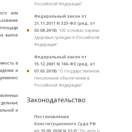
Российской Федерации"
ного или
Федеральный закон от
ьзование
21.11.2011 N 323-ФЗ (ред. от
 площади
03.08.2018)
"Об основах охраны
за жилое
здоровья граждан в Российской
Федерации"
Федеральный закон от
имость в
15.12.2001 N 166-ФЗ (ред. от
адение и
07.03.2018)
"О государственном
временно
пенсионном обеспечении в
Российской Федерации"
овленных
Законодательство
тдельные
альной и
Постановление
Конституционного Суда РФ
от 15.05.2026 N 32-П
"По делу о