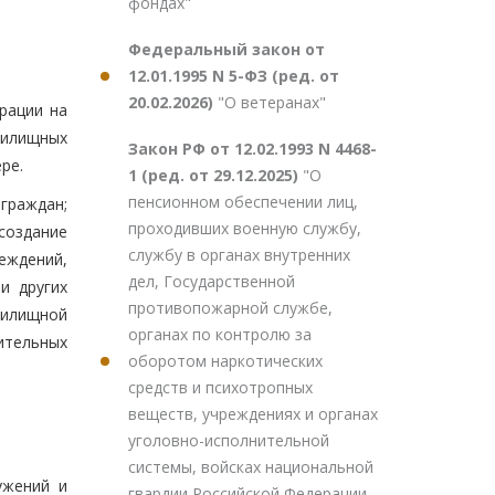
фондах"
Федеральный закон от
12.01.1995 N 5-ФЗ (ред. от
20.02.2026)
"О ветеранах"
рации на
жилищных
Закон РФ от 12.02.1993 N 4468-
ре.
1 (ред. от 29.12.2025)
"О
пенсионном обеспечении лиц,
граждан;
проходивших военную службу,
создание
службу в органах внутренних
еждений,
дел, Государственной
и других
противопожарной службе,
жилищной
органах по контролю за
ительных
оборотом наркотических
средств и психотропных
веществ, учреждениях и органах
уголовно-исполнительной
системы, войсках национальной
ужений и
гвардии Российской Федерации,