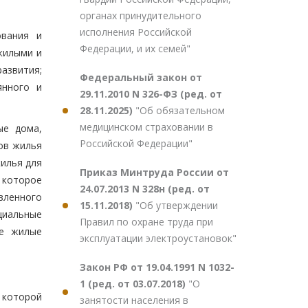
органах принудительного
исполнения Российской
ования и
Федерации, и их семей"
жилыми и
азвития;
Федеральный закон от
янного и
29.11.2010 N 326-ФЗ (ред. от
28.11.2025)
"Об обязательном
медицинском страховании в
ые дома,
Российской Федерации"
ов жилья
илья для
Приказ Минтруда России от
 которое
24.07.2013 N 328н (ред. от
вленного
15.11.2018)
"Об утверждении
циальные
Правил по охране труда при
ые жилые
эксплуатации электроустановок"
Закон РФ от 19.04.1991 N 1032-
1 (ред. от 03.07.2018)
"О
 которой
занятости населения в