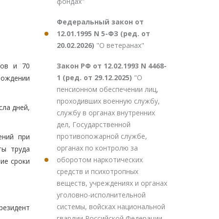
фондах"
Федеральный закон от
12.01.1995 N 5-ФЗ (ред. от
20.02.2026)
"О ветеранах"
Закон РФ от 12.02.1993 N 4468-
дов и 70
1 (ред. от 29.12.2025)
"О
 рождении
пенсионном обеспечении лиц,
проходивших военную службу,
ла дней,
службу в органах внутренних
дел, Государственной
противопожарной службе,
ений при
органах по контролю за
ты труда
оборотом наркотических
ие сроки
средств и психотропных
веществ, учреждениях и органах
уголовно-исполнительной
системы, войсках национальной
резидент
гвардии Российской Федерации,