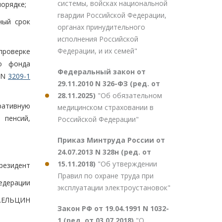
системы, войсках национальной
порядке;
гвардии Российской Федерации,
ный срок
органах принудительного
исполнения Российской
Федерации, и их семей"
проверке
го фонда
Федеральный закон от
. N
3209-1
29.11.2010 N 326-ФЗ (ред. от
28.11.2025)
"Об обязательном
ративную
медицинском страховании в
 пенсий,
Российской Федерации"
Приказ Минтруда России от
24.07.2013 N 328н (ред. от
15.11.2018)
"Об утверждении
резидент
Правил по охране труда при
едерации
эксплуатации электроустановок"
.ЕЛЬЦИН
Закон РФ от 19.04.1991 N 1032-
1 (ред. от 03.07.2018)
"О