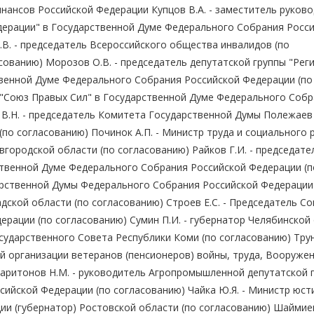
нансов Российской Федерации Купцов В.А. - заместитель руков
дерации" в Государственной Думе Федерального Собрания Росс
.В. - председатель Всероссийского общества инвалидов (по
сованию) Морозов О.В. - председатель депутатской группы "Рег
твенной Думе Федерального Собрания Российской Федерации (по
и "Союз Правых Сил" в Государственной Думе Федерального Соб
В.Н. - председатель Комитета Государственной Думы Полежаев Л
(по согласованию) Починок А.П. - Министр труда и социального 
вгородской области (по согласованию) Райков Г.И. - председате
ственной Думе Федерального Собрания Российской Федерации (п
дарственной Думы Федерального Собрания Российской Федерации
дской области (по согласованию) Строев Е.С. - Председатель С
рации (по согласованию) Сумин П.И. - губернатор Челябинской
осударственного Совета Республики Коми (по согласованию) Тру
й организации ветеранов (пенсионеров) войны, труда, Вооруже
Харитонов Н.М. - руководитель Агропромышленной депутатской 
ийской Федерации (по согласованию) Чайка Ю.Я. - Министр юст
ции (губернатор) Ростовской области (по согласованию) Шаймие