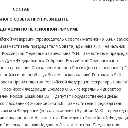
СОСТАВ
НОГО СОВЕТА ПРИ ПРЕЗИДЕНТЕ
ДЕРАЦИИ ПО ПЕНСИОННОЙ РЕФОРМЕ
йской Федерации (председатель Совета) Матвиенко В.И. - заме
 (заместитель председателя Совета) Брычева Л.И. - начальник 
 Российской Федерации Гайнуллина Ф.И. - заместитель председ
ной Думе Федерального Собрания Российской Федерации (по
ьного правления Союза пенсионеров России (по согласованию) 
ов войны и военной службы (по согласованию) Гонтмахер Е.Ш. -
арата Правительства Российской Федерации (секретарь Совета
и Российской Федерации Еремеев О.В. - генеральный директор
ей России Ермакова Э.Л. - депутат Государственной Думы
согласованию) Жириновский В.В. - заместитель Председателя
ийской Федерации (по согласованию) Зурабов М.Ю. - председа
и Илларионов А.Н. - советник Президента Российской Федерац
и (по согласованию) Кудрин А.Л. - заместитель Председателя