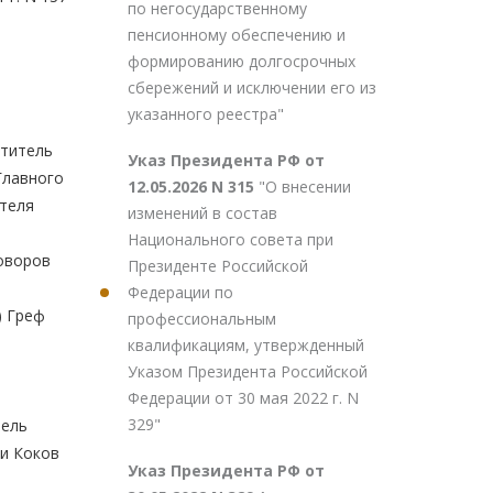
по негосударственному
пенсионному обеспечению и
формированию долгосрочных
сбережений и исключении его из
указанного реестра"
ститель
Указ Президента РФ от
Главного
12.05.2026 N 315
"О внесении
ателя
изменений в состав
Национального совета при
Говоров
Президенте Российской
Федерации по
) Греф
профессиональным
квалификациям, утвержденный
Указом Президента Российской
Федерации от 30 мая 2022 г. N
329"
тель
ии Коков
Указ Президента РФ от