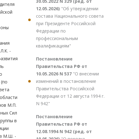
30.05.2022 N 329 (ред. от
одителя
12.05.2026)
"Об утверждении
ийской
состава Национального совета
при Президенте Российской
ионы
Федерации по
профессиональным
рания
квалификациям"
.К. -
развития
Постановление
Правительства РФ от
ль
10.05.2026 N 537
"О внесении
о
изменений в постановление
 (по
Правительства Российской
овета
Федерации от 12 августа 1994 г.
 области
N 942"
нов М.П.
нных Сил
Постановление
группы в
Правительства РФ от
иции
12.08.1994 N 942 (ред. от
в М.Ш. -
10.05.2026)
"О порядке