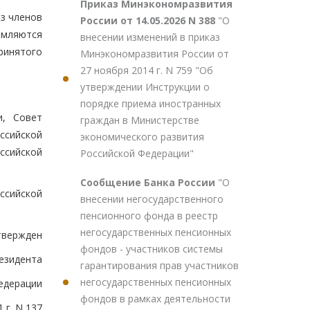
Приказ Минэкономразвития
из членов
России от 14.05.2026 N 388
"О
рмляются
внесении изменений в приказ
ринятого
Минэкономразвития России от
27 ноября 2014 г. N 759 "Об
утверждении Инструкции о
порядке приема иностранных
и, Совет
граждан в Министерстве
ссийской
экономического развития
ссийской
Российской Федерации"
Сообщение Банка России
"О
ссийской
внесении негосударственного
пенсионного фонда в реестр
негосударственных пенсионных
твержден
фондов - участников системы
езидента
гарантирования прав участников
негосударственных пенсионных
едерации
фондов в рамках деятельности
 г. N 137