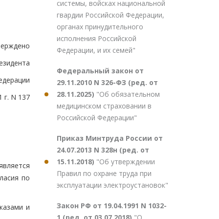
системы, войсках национальной
гвардии Российской Федерации,
органах принудительного
исполнения Российской
верждено
Федерации, и их семей"
езидента
Федеральный закон от
едерации
29.11.2010 N 326-ФЗ (ред. от
28.11.2025)
"Об обязательном
 г. N 137
медицинском страховании в
Российской Федерации"
Приказ Минтруда России от
24.07.2013 N 328н (ред. от
15.11.2018)
"Об утверждении
является
Правил по охране труда при
ласия по
эксплуатации электроустановок"
Закон РФ от 19.04.1991 N 1032-
казами и
1 (ред. от 03.07.2018)
"О