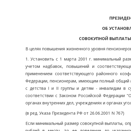
ПРЕЗИДЕ
ОБ УСТАНОВ
СОВОКУПНОЙ ВЫПЛАТЫ
В целях повышения жизненного уровня пенсионеро
1. Установить с 1 марта 2001 г. минимальный ра
учетом надбавок, повышений и соответствующ
применением соответствующего районного коэфф
Федерации, пенсионерам, имеющим полный общий (
с детства I и II группы и детям - инвалидам в 
соответствии с Законом Российской Федерации "О
органах внутренних дел, учреждениях и органах уго
(в ред. Указа Президента РФ от 26.06.2001 N 767)
Если минимальный размер совокупной выплаты, оп
рублей в месяц, то ее доведение до указанно