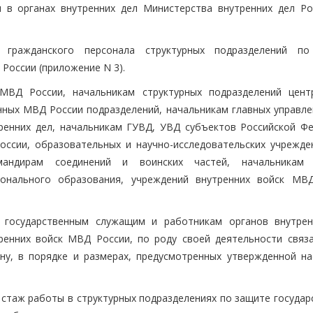
 в органах внутренних дел Министерства внутренних дел Ро
 гражданского персонала структурных подразделений п
России (приложение N 3).
МВД России, начальникам структурных подразделений цент
нных МВД России подразделений, начальникам главных управл
ренних дел, начальникам ГУВД, УВД субъектов Российской Фе
сии, образовательных и научно-исследовательских учрежд
мандирам соединений и воинских частей, начальникам 
онального образования, учреждений внутренних войск МВ
, государственным служащим и работникам органов внутрен
ренних войск МВД России, по роду своей деятельности связ
ну, в порядке и размерах, предусмотренных утвержденной н
 стаж работы в структурных подразделениях по защите государ