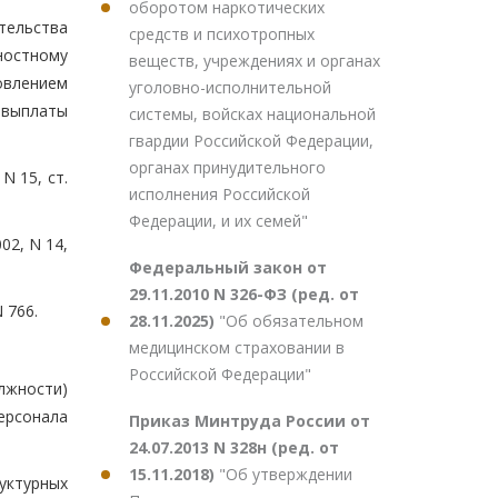
оборотом наркотических
тельства
средств и психотропных
ностному
веществ, учреждениях и органах
овлением
уголовно-исполнительной
 выплаты
системы, войсках национальной
гвардии Российской Федерации,
органах принудительного
N 15, ст.
исполнения Российской
Федерации, и их семей"
02, N 14,
Федеральный закон от
29.11.2010 N 326-ФЗ (ред. от
 766.
28.11.2025)
"Об обязательном
медицинском страховании в
Российской Федерации"
олжности)
ерсонала
Приказ Минтруда России от
24.07.2013 N 328н (ред. от
15.11.2018)
"Об утверждении
уктурных