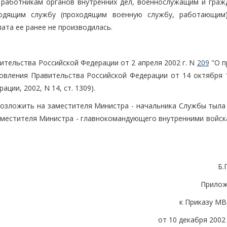
 работникам органов внутренних дел, военнослужащим и граж
ходящим службу (проходящим военную службу, работающим
плата ее ранее не производилась.
вительства Российской Федерации от 2 апреля 2002 г. N
209
"О п
овления Правительства Российской Федерации от 14 октября 1
ии, 2002, N 14, ст. 1309).
возложить на заместителя Министра - начальника Службы тыла 
заместителя Министра - главнокомандующего внутренними войс
Б.
Прилож
к Приказу МВ
от 10 декабря 2002 