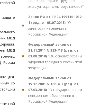
Правил по охране труда при
ссийской
эксплуатации электроустановок"
Закон РФ от 19.04.1991 N 1032-
о защите
1 (ред. от 03.07.2018)
"О
занятости населения в
рального
Российской Федерации"
ений МВД
дерации,
Федеральный закон от
21.11.2011 N 323-ФЗ (ред. от
ений МВД
03.08.2018)
"Об основах охраны
военных
здоровья граждан в Российской
Д России
Федерации"
них дел,
Федеральный закон от
анным со
15.12.2001 N 166-ФЗ (ред. от
астоящим
07.03.2018)
"О государственном
пенсионном обеспечении в
Российской Федерации"
ственной