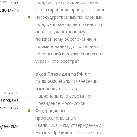
фондов - участников системы
 ** > за
гарантирования прав участников
едений, к
негосударственных пенсионных
фондов в рамках деятельности
по негосударственному
пенсионному обеспечению и
формированию долгосрочных
сбережений и исключении его из
указанного реестра"
Указ Президента РФ от
12.05.2026 N 315
"О внесении
изменений в состав
ленный в
Национального совета при
озложена
Президенте Российской
жностных
Федерации по
профессиональным
квалификациям, утвержденный
едениями
Указом Президента Российской