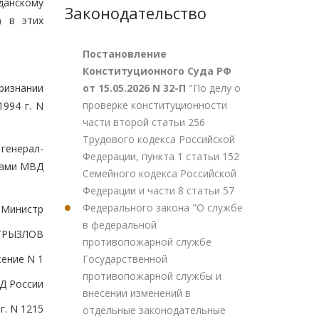
данскому
Законодательство
) в этих
Постановление
Конституционного Суда РФ
от 15.05.2026 N 32-П
"По делу о
ризнании
проверке конституционности
994 г. N
части второй статьи 256
Трудового кодекса Российской
генерал-
Федерации, пункта 1 статьи 152
ками МВД
Семейного кодекса Российской
Федерации и части 8 статьи 57
Федерального закона "О службе
Министр
в федеральной
ГРЫЗЛОВ
противопожарной службе
Государственной
ение N 1
противопожарной службы и
Д России
внесении изменений в
г. N 1215
отдельные законодательные