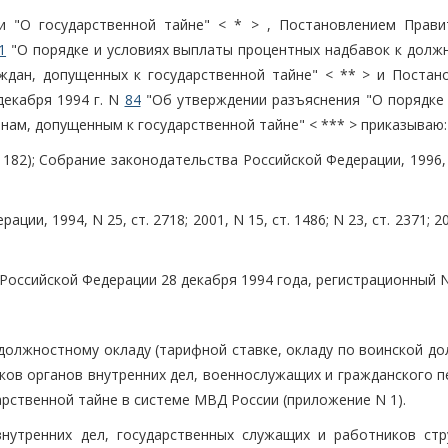
и "О государственной тайне" < * > , Постановлением Прави
1
"О порядке и условиях выплаты процентных надбавок к долж
ждан, допущенных к государственной тайне" < ** > и Постан
декабря 1994 г. N
84
"Об утверждении разъяснения "О порядке
ам, допущенным к государственной тайне" < *** > приказываю:
N 182); Собрание законодательства Российской Федерации, 1996, 
и, 1994, N 25, ст. 2718; 2001, N 15, ст. 1486; N 23, ст. 2371; 20
Российской Федерации 28 декабря 1994 года, регистрационный N
 должностному окладу (тарифной ставке, окладу по воинской д
ков органов внутренних дел, военнослужащих и гражданского п
рственной тайне в системе МВД России (приложение N 1).
внутренних дел, государственных служащих и работников стр