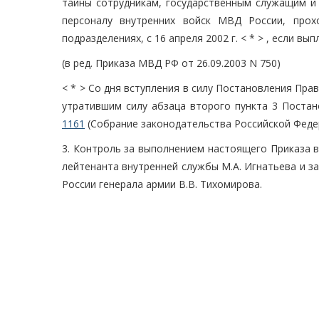
тайны сотрудникам, государственным служащим и
персоналу внутренних войск МВД России, про
подразделениях, с 16 апреля 2002 г. < * > , если вы
(в ред. Приказа МВД РФ от 26.09.2003 N 750)
< * > Со дня вступления в силу Постановления Пра
утратившим силу абзаца второго пункта 3 Постан
1161
(Собрание законодательства Российской Федерац
3. Контроль за выполнением настоящего Приказа 
лейтенанта внутренней службы М.А. Игнатьева и 
России генерала армии В.В. Тихомирова.