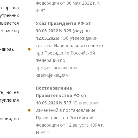
Федерации от 30 мая 2022 г. N
а органа
329"
нутренних
азывается
Указ Президента РФ от
30.05.2022 N 329 (ред. от
ло, месяц
12.05.2026)
"Об утверждении
.
состава Национального совета
дира).
при Президенте Российской
Федерации по
профессиональным
квалификациям"
Постановление
ь, но не
Правительства РФ от
тупления
10.05.2026 N 537
"О внесении
изменений в постановление
Правительства Российской
чении, на
Федерации от 12 августа 1994 г.
N 942"