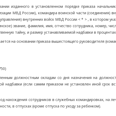
вании изданного в установленном порядке приказа начальник
изации МВД России), командира воинской части (соединения) в
управления) внутренних войск МВД России < * > , в котором ук
нское) звание, фамилия, имя, отчество сотрудника, номер, чис
твенную тайну, и размер устанавливаемой надбавки в процентах
ается на основании приказа вышестоящего руководителя (коман
750)
вленным должностным окладам со дня назначения на должност
ой надбавки (если самим приказом не установлен иной срок вс
иод нахождения сотрудников в служебных командировках, на ле
сти, в отпусках (кроме отпуска по уходу за ребенком).