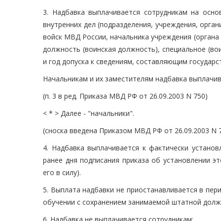
3. Надбавка выплачивается сотрудникам на осно
внутренних дел (подразделения, учреждения, орган
войск МВД России, начальника учреждения (органа 
должность (воинская должность), специальное (вои
и год допуска к сведениям, составляющим государс
Начальникам и их заместителям надбавка выплачив
(п. 3 в ред. Приказа МВД РФ от 26.09.2003 N 750)
< * > Далее - "начальники".
(сноска введена Приказом МВД РФ от 26.09.2003 N 
4. Надбавка выплачивается к фактически устано
ранее дня подписания приказа об установлении эт
его в силу).
5. Выплата надбавки не приостанавливается в пер
обучении с сохранением занимаемой штатной должно
6. Надбавка не выплачивается сотрудникам: