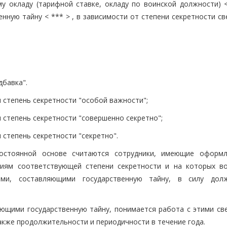
 окладу (тарифной ставке, окладу по воинской должности) <
ную тайну < *** > , в зависимости от степени секретности св
дбавка".
 степень секретности "особой важности";
 степень секретности "совершенно секретно";
 степень секретности "секретно".
постоянной основе считаются сотрудники, имеющие оформ
ниям соответствующей степени секретности и на которых в
ями, составляющими государственную тайну, в силу дол
ющими государственную тайну, понимается работа с этими св
также продолжительности и периодичности в течение года.