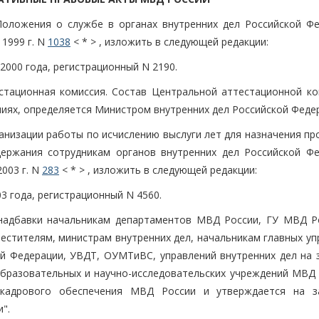
Положения о службе в органах внутренних дел Российской Фе
1999 г. N
1038
< * > , изложить в следующей редакции:
2000 года, регистрационный N 2190.
стационная комиссия. Состав Центральной аттестационной ко
иях, определяется Министром внутренних дел Российской Федер
ганизации работы по исчислению выслуги лет для назначения п
держания сотрудникам органов внутренних дел Российской Фе
003 г. N
283
< * > , изложить в следующей редакции:
3 года, регистрационный N 4560.
 надбавки начальникам департаментов МВД России, ГУ МВД Р
естителям, министрам внутренних дел, начальникам главных уп
ой Федерации, УВДТ, ОУМТиВС, управлений внутренних дел на 
 образовательных и научно-исследовательских учреждений МВД 
 кадрового обеспечения МВД России и утверждается на з
".