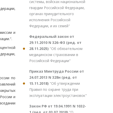
системы, войсках национальной
гвардии Российской Федерации,
дерации,
органах принудительного
исполнения Российской
Федерации, и их семей"
миссии и
Федеральный закон от
ации.".
29.11.2010 N 326-ФЗ (ред. от
роцентной
28.11.2025)
"Об обязательном
дерации,
медицинском страховании в
Российской Федерации"
Приказ Минтруда России от
24.07.2013 N 328н (ред. от
оссии по
15.11.2018)
"Об утверждении
равлений
Правил по охране труда при
закрытых
эксплуатации электроустановок"
России и
аседании
Закон РФ от 19.04.1991 N 1032-
1 (ред. от 03.07.2018)
"О