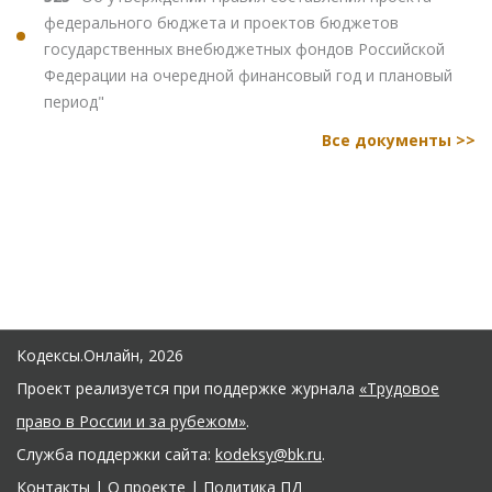
федерального бюджета и проектов бюджетов
государственных внебюджетных фондов Российской
Федерации на очередной финансовый год и плановый
период"
Все документы >>
Кодексы.Онлайн, 2026
Проект реализуется при поддержке журнала
«Трудовое
право в России и за рубежом»
.
Служба поддержки сайта:
kodeksy@bk.ru
.
Контакты
|
О проекте
|
Политика ПД