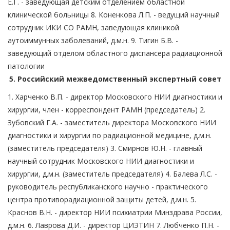
Е.Г. - заведующая детским отделением областной
клинической больницы 8. Коненкова Л.П. - ведущий научный
сотрудник ИКИ СО РАМН, заведующая клиникой
аутоиммунных заболеваний, д.м.н. 9. Тигин Б.В. -
заведующий отделом областного диспансера радиационной
патологии
5. Российский межведомственный экспертный совет
1. Харченко В.П. - директор Московского НИИ диагностики и
хирургии, член - корреспондент РАМН (председатель) 2.
Зубовский Г.А. - заместитель директора Московского НИИ
диагностики и хирургии по радиационной медицине, д.м.н.
(заместитель председателя) 3. Смирнов Ю.Н. - главный
научный сотрудник Московского НИИ диагностики и
хирургии, д.м.н. (заместитель председателя) 4. Балева Л.С. -
руководитель республиканского научно - практического
центра противорадиационной защиты детей, д.м.н. 5.
Краснов В.Н. - директор НИИ психиатрии Минздрава России,
д.м.н. 6. Лаврова Д.И. - директор ЦИЭТИН 7. Любченко П.Н. -