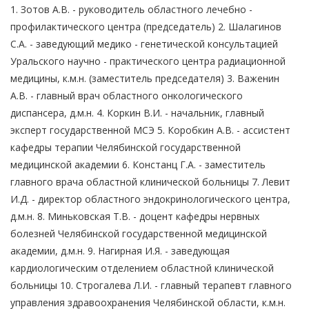
1. Зотов А.В. - руководитель областного лечебно -
профилактического центра (председатель) 2. Шалагинов
С.А. - заведующий медико - генетической консультацией
Уральского научно - практического центра радиационной
медицины, к.м.н. (заместитель председателя) 3. Важенин
А.В. - главный врач областного онкологического
диспансера, д.м.н. 4. Коркин В.И. - начальник, главный
эксперт государственной МСЭ 5. Коробкин А.В. - ассистент
кафедры терапии Челябинской государственной
медицинской академии 6. Констанц Г.А. - заместитель
главного врача областной клинической больницы 7. Левит
И.Д. - директор областного эндокринологического центра,
д.м.н. 8. Миньковская Т.В. - доцент кафедры нервных
болезней Челябинской государственной медицинской
академии, д.м.н. 9. Нагирная И.Я. - заведующая
кардиологическим отделением областной клинической
больницы 10. Строгалева Л.И. - главный терапевт главного
управления здравоохранения Челябинской области, к.м.н.