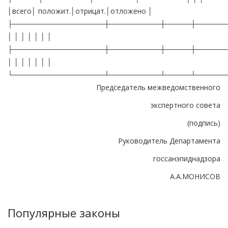
│всего│ положит.│отрицат.│отложено │
├──────────────────┼──────────┼─────┼──────
│ │ │ │ │ │ │
├──────────────────┼──────────┼─────┼──────
│ │ │ │ │ │ │
└──────────────────┴──────────┴─────┴──────
Председатель межведомственного
экспертного совета
(подпись)
Руководитель Департамента
госсанэпиднадзора
А.А.МОНИСОВ
Популярные законы