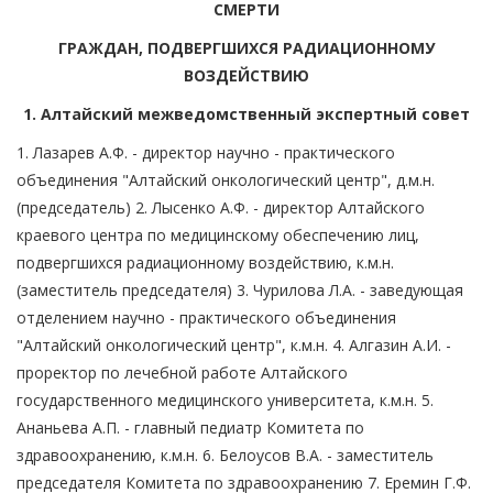
СМЕРТИ
ГРАЖДАН, ПОДВЕРГШИХСЯ РАДИАЦИОННОМУ
ВОЗДЕЙСТВИЮ
1. Алтайский межведомственный экспертный совет
1. Лазарев А.Ф. - директор научно - практического
объединения "Алтайский онкологический центр", д.м.н.
(председатель) 2. Лысенко А.Ф. - директор Алтайского
краевого центра по медицинскому обеспечению лиц,
подвергшихся радиационному воздействию, к.м.н.
(заместитель председателя) 3. Чурилова Л.А. - заведующая
отделением научно - практического объединения
"Алтайский онкологический центр", к.м.н. 4. Алгазин А.И. -
проректор по лечебной работе Алтайского
государственного медицинского университета, к.м.н. 5.
Ананьева А.П. - главный педиатр Комитета по
здравоохранению, к.м.н. 6. Белоусов В.А. - заместитель
председателя Комитета по здравоохранению 7. Еремин Г.Ф.