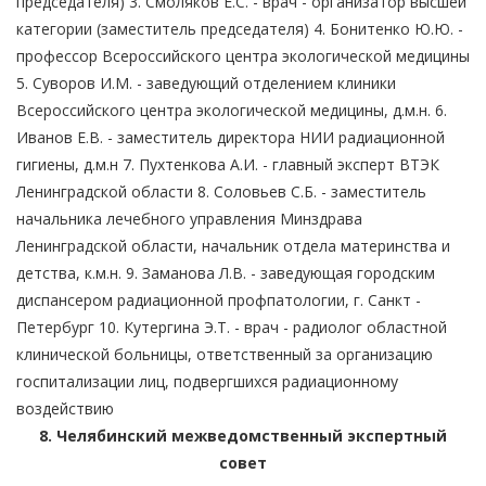
председателя) 3. Смоляков Е.С. - врач - организатор высшей
категории (заместитель председателя) 4. Бонитенко Ю.Ю. -
профессор Всероссийского центра экологической медицины
5. Суворов И.М. - заведующий отделением клиники
Всероссийского центра экологической медицины, д.м.н. 6.
Иванов Е.В. - заместитель директора НИИ радиационной
гигиены, д.м.н 7. Пухтенкова А.И. - главный эксперт ВТЭК
Ленинградской области 8. Соловьев С.Б. - заместитель
начальника лечебного управления Минздрава
Ленинградской области, начальник отдела материнства и
детства, к.м.н. 9. Заманова Л.В. - заведующая городским
диспансером радиационной профпатологии, г. Санкт -
Петербург 10. Кутергина Э.Т. - врач - радиолог областной
клинической больницы, ответственный за организацию
госпитализации лиц, подвергшихся радиационному
воздействию
8. Челябинский межведомственный экспертный
совет