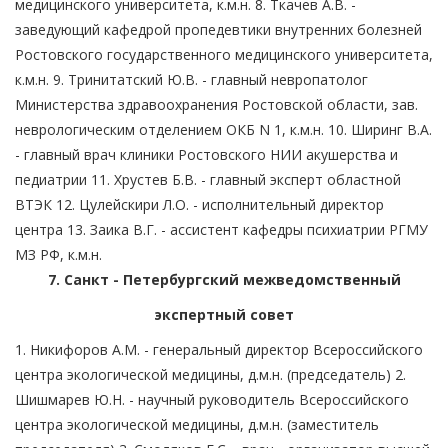
медицинского университета, к.м.н. 8. Ткачев А.В. -
заведующий кафедрой пропедевтики внутренних болезней
Ростовского государственного медицинского университета,
к.м.н. 9. Тринитатский Ю.В. - главный невропатолог
Министерства здравоохранения Ростовской области, зав.
неврологическим отделением ОКБ N 1, к.м.н. 10. Ширинг В.А.
- главный врач клиники Ростовского НИИ акушерства и
педиатрии 11. Хрустев Б.В. - главный эксперт областной
ВТЭК 12. Цулейскири Л.О. - исполнительный директор
центра 13. Заика В.Г. - ассистент кафедры психиатрии РГМУ
МЗ РФ, к.м.н.
7. Санкт - Петербургский межведомственный
экспертный совет
1. Никифоров А.М. - генеральный директор Всероссийского
центра экологической медицины, д.м.н. (председатель) 2.
Шишмарев Ю.Н. - научный руководитель Всероссийского
центра экологической медицины, д.м.н. (заместитель