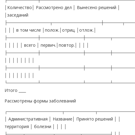
│Количество│ Рассмотрено дел │ Вынесено решений │
│заседаний
├──────────────┬────────────────┼──────┬───
│ │ │ в том числе │полож.│отриц. │отлож.│
├──────────┼──────────────┼────────┬───────
│ │ │ │ │ всего │ первич.│повтор.│ │ │ │
├──────────┼──────────────┼────────┼───────
│ │ │ │ │ │ │ │
├──────────┼──────────────┼────────┼───────
│ │ │ │ │ │ │ │
└──────────┴──────────────┴────────┴───────
Итого ____
Рассмотрены формы заболеваний
┌──────────────────┬──────────┬────────────
│ Административная │ Название│ Принято решений │ │
территория │ болезни │ │ │ │
├─────┬─────────┬────────┬─────────┤ │ │