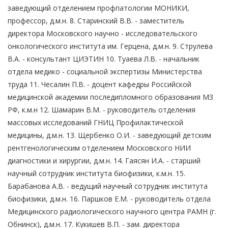
заведующий отделением профпатологии МОНИКИ,
профессор, д.м.н. 8. Старинский В.В. - заместитель
директора Московского научно - исследовательского
онкологического института им. Герцена, д.м.н. 9. Струлева
В.А. - консультант ЦИЭТИН 10. Туаева Л.В. - начальник
отдела медико - социальной экспертизы Министерства
труда 11. Чесалин П.В. - доцент кафедры Российской
медицинской академии последипломного образования МЗ
РФ, к.м.н 12. Шамарин В.М. - руководитель отделения
массовых исследований ГНИЦ Профилактической
медицины, д.м.н. 13. Щербенко О.И. - заведующий детским
рентгенологическим отделением Московского НИИ
диагностики и хирургии, д.м.н. 14. Гаясян И.А. - старший
научный сотрудник института биофизики, к.м.н. 15.
Барабанова А.В. - ведущий научный сотрудник института
биофизики, д.м.н. 16. Паршков Е.М. - руководитель отдела
Медицинского радиологического научного центра РАМН (г.
Обнинск), д.м.н. 17. Кукишев В.П. - зам. директора