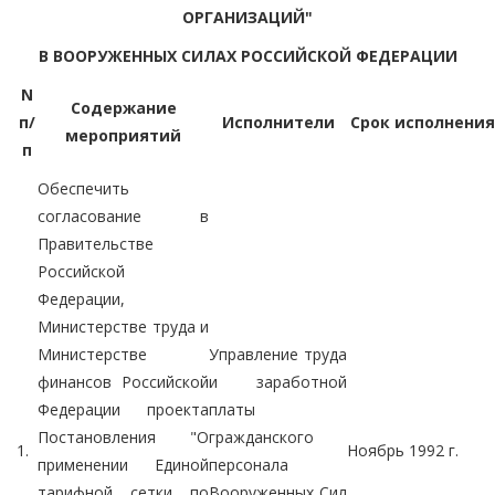
ОРГАНИЗАЦИЙ"
В ВООРУЖЕННЫХ СИЛАХ РОССИЙСКОЙ ФЕДЕРАЦИИ
N
Содержание
п/
Исполнители
Срок исполнения
мероприятий
п
Обеспечить
согласование в
Правительстве
Российской
Федерации,
Министерстве труда и
Министерстве
Управление труда
финансов Российской
и заработной
Федерации проекта
платы
Постановления "О
гражданского
1.
Ноябрь 1992 г.
применении Единой
персонала
тарифной сетки по
Вооруженных Сил