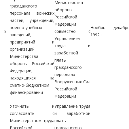
Министерства
гражданского
обороны
персонала воинских
Российской
частей, учреждений,
Федерации
военно-учебных
Ноябрь - декабр
8.
совместно с
заведений,
1992 г.
Управлением
предприятий и
труда и
организаций
заработной
Министерства
платы
обороны Российской
гражданского
Федерации,
персонала
находящихся на
Вооруженных Сил
сметно-бюджетном
Российской
финансировании
Федерации
Уточнить и
Управление труда
согласовать с
и заработной
Министерством труда
платы
Российской
гражданского