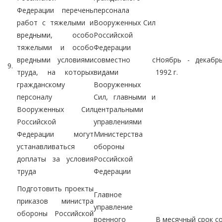
Федерации перечень
персонала
работ с тяжелыми и
Вооруженных Сил
вредными, особо
Российской
тяжелыми и особо
Федерации
вредными условиями
совместно с
Ноябрь - декабр
9.
труда, на которых
видами
1992 г.
гражданскому
Вооруженных
персоналу
Сил, главными и
Вооруженных Сил
центральными
Российской
управлениями
Федерации могут
Министерства
устанавливаться
обороны
доплаты за условия
Российской
труда
Федерации
Подготовить проекты
Главное
приказов министра
управление
обороны Российской
военного
В месячный срок с