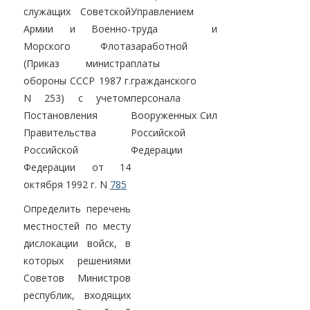
служащих Советской
Управлением
Армии и Военно-
труда и
Морского Флота
заработной
(Приказ министра
платы
обороны СССР 1987 г.
гражданского
N 253) с учетом
персонала
Постановления
Вооруженных Сил
Правительства
Российской
Российской
Федерации
Федерации от 14
октября 1992 г. N
785
Определить перечень
местностей по месту
дислокации войск, в
которых решениями
Советов Министров
республик, входящих