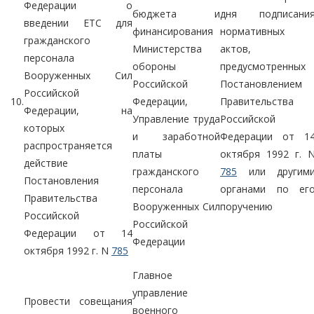
Федерации о
бюджета и
дня подписани
введении ЕТС для
финансирования
нормативных
гражданского
Министерства
актов,
персонала
обороны
предусмотренных
Вооруженных Сил
Российской
Постановлением
Российской
10.
Федерации,
Правительства
Федерации, на
Управление труда
Российской
которых
и заработной
Федерации от 1
распространяется
платы
октября 1992 г. 
действие
гражданского
785
или другим
Постановления
персонала
органами по ег
Правительства
Вооруженных Сил
поручению
Российской
Российской
Федерации от 14
Федерации
октября 1992 г. N
785
Главное
управление
Провести совещания
военного