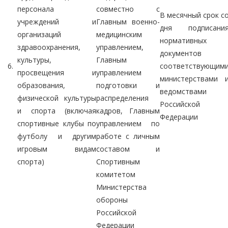
персонала
совместно с
В месячный срок с
учреждений и
Главным военно-
дня подписани
организаций
медицинским
нормативных
здравоохранения,
управлением,
документов
культуры,
Главным
6.
соответствующим
просвещения и
управлением
министерствами 
образования,
подготовки и
ведомствами
физической культуры
распределения
Российской
и спорта (включая
кадров, Главным
Федерации
спортивные клубы по
управлением по
футболу и другим
работе с личным
игровым видам
составом и
спорта)
Спортивным
комитетом
Министерства
обороны
Российской
Федерации