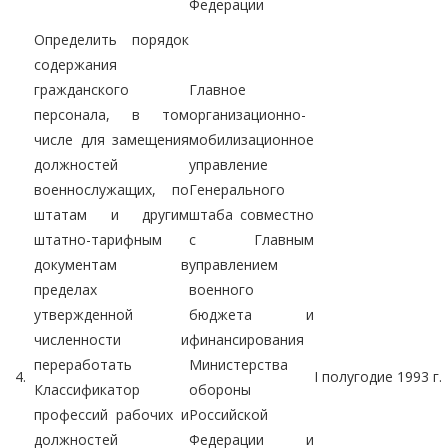
Федерации
Определить порядок
содержания
гражданского
Главное
персонала, в том
организационно-
числе для замещения
мобилизационное
должностей
управление
военнослужащих, по
Генерального
штатам и другим
штаба совместно
штатно-тарифным
с Главным
документам в
управлением
пределах
военного
утвержденной
бюджета и
численности и
финансирования
переработать
Министерства
4.
I полугодие 1993 г.
Классификатор
обороны
профессий рабочих и
Российской
должностей
Федерации и