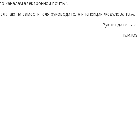
по каналам электронной почты".
озлагаю на заместителя руководителя инспекции Федулова Ю.А.
Руководитель И
В.И.М