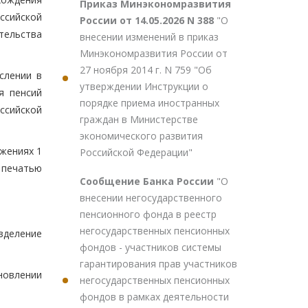
Приказ Минэкономразвития
ссийской
России от 14.05.2026 N 388
"О
тельства
внесении изменений в приказ
Минэкономразвития России от
27 ноября 2014 г. N 759 "Об
слении в
утверждении Инструкции о
я пенсий
порядке приема иностранных
ссийской
граждан в Министерстве
экономического развития
жениях 1
Российской Федерации"
 печатью
Сообщение Банка России
"О
внесении негосударственного
пенсионного фонда в реестр
негосударственных пенсионных
зделение
фондов - участников системы
гарантирования прав участников
новлении
негосударственных пенсионных
фондов в рамках деятельности