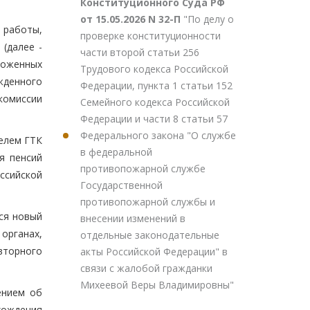
Конституционного Суда РФ
от 15.05.2026 N 32-П
"По делу о
 работы,
проверке конституционности
(далее -
части второй статьи 256
моженных
Трудового кодекса Российской
жденного
Федерации, пункта 1 статьи 152
комиссии
Семейного кодекса Российской
Федерации и части 8 статьи 57
Федерального закона "О службе
елем ГТК
в федеральной
я пенсий
противопожарной службе
ссийской
Государственной
противопожарной службы и
ся новый
внесении изменений в
 органах,
отдельные законодательные
вторного
акты Российской Федерации" в
связи с жалобой гражданки
Михеевой Веры Владимировны"
ением об
хождения