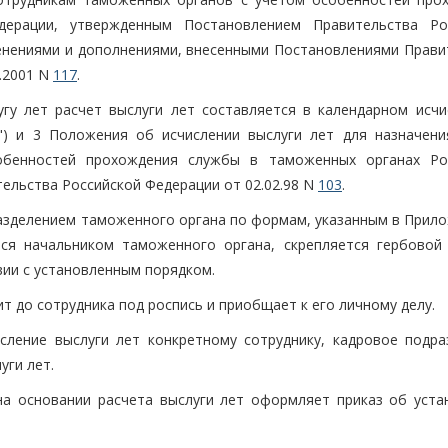
ерации, утвержденным Постановлением Правительства Ро
енениями и дополнениями, внесенными Постановлениями Прави
2.2001 N
117
.
гу лет расчет выслуги лет составляется в календарном исчи
") и 3 Положения об исчислении выслуги лет для назначени
обенностей прохождения службы в таможенных органах Ро
ельства Российской Федерации от 02.02.98 N
103
.
разделением таможенного органа по формам, указанным в Прило
тся начальником таможенного органа, скрепляется гербовой
вии с установленным порядком.
т до сотрудника под роспись и приобщает к его личному делу.
сление выслуги лет конкретному сотруднику, кадровое подра
уги лет.
на основании расчета выслуги лет оформляет приказ об уста