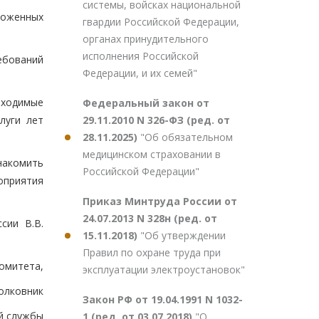
системы, войсках национальной
моженных
гвардии Российской Федерации,
органах принудительного
исполнения Российской
ебований
Федерации, и их семей"
бходимые
Федеральный закон от
29.11.2010 N 326-ФЗ (ред. от
луги лет
28.11.2025)
"Об обязательном
медицинском страховании в
накомить
Российской Федерации"
оприятия
Приказ Минтруда России от
24.07.2013 N 328н (ред. от
сии В.В.
15.11.2018)
"Об утверждении
Правил по охране труда при
омитета,
эксплуатации электроустановок"
полковник
Закон РФ от 19.04.1991 N 1032-
й службы
1 (ред. от 03.07.2018)
"О