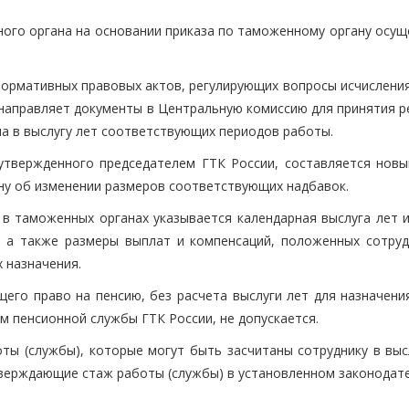
ного органа на основании приказа по таможенному органу осущ
нормативных правовых актов, регулирующих вопросы исчисления
 направляет документы в Центральную комиссию для принятия р
на в выслугу лет соответствующих периодов работы.
утвержденного председателем ГТК России, составляется новы
ану об изменении размеров соответствующих надбавок.
 в таможенных органах указывается календарная выслуга лет и
, а также размеры выплат и компенсаций, положенных сотруд
х назначения.
его право на пенсию, без расчета выслуги лет для назначения
 пенсионной службы ГТК России, не допускается.
ы (службы), которые могут быть засчитаны сотруднику в высл
тверждающие стаж работы (службы) в установленном законодат