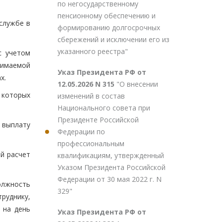
по негосударственному
пенсионному обеспечению и
 службе в
формированию долгосрочных
сбережений и исключении его из
указанного реестра"
с учетом
нимаемой
Указ Президента РФ от
х.
12.05.2026 N 315
"О внесении
 которых
изменений в состав
Национального совета при
Президенте Российской
 выплату
Федерации по
профессиональным
й расчет
квалификациям, утвержденный
Указом Президента Российской
Федерации от 30 мая 2022 г. N
олжность
329"
руднику,
 на день
Указ Президента РФ от