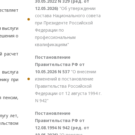
30.05.2022 N 329 (ред. от
12.05.2026)
"Об утверждении
ествляет
состава Национального совета
при Президенте Российской
 выслуги
Федерации по
ешения о
профессиональным
квалификациям"
й расчет
Постановление
Правительства РФ от
10.05.2026 N 537
"О внесении
 выслуга
изменений в постановление
нику при
Правительства Российской
Федерации от 12 августа 1994 г.
 пенсии,
N 942"
Постановление
угу лет,
Правительства РФ от
ельством
12.08.1994 N 942 (ред. от
10.05.2026)
"О порядке