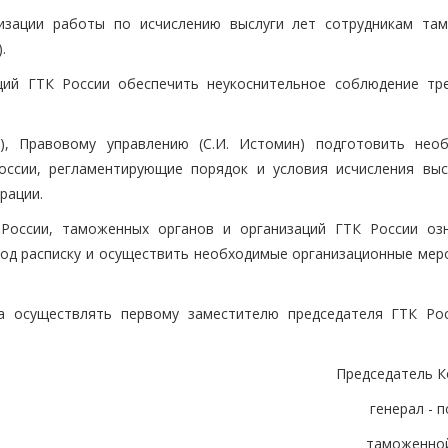
низации работы по исчислению выслуги лет сотрудникам та
.
ций ГТК России обеспечить неукоснительное соблюдение тр
в), Правовому управлению (С.И. Истомин) подготовить нео
ссии, регламентирующие порядок и условия исчисления выс
рации.
 России, таможенных органов и организаций ГТК России оз
од расписку и осуществить необходимые организационные мер
а осуществлять первому заместителю председателя ГТК Рос
Председатель К
генерал - 
таможенно