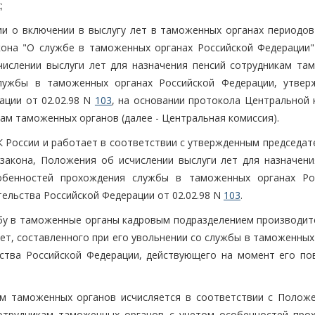
;
ии о включении в выслугу лет в таможенных органах периодов
кона "О службе в таможенных органах Российской Федерации" 
числении выслуги лет для назначения пенсий сотрудникам та
лужбы в таможенных органах Российской Федерации, утвер
ации от 02.02.98 N
103
, на основании протокола Центральной 
ам таможенных органов (далее - Центральная комиссия).
К России и работает в соответствии с утвержденным председат
закона, Положения об исчислении выслуги лет для назначени
обенностей прохождения службы в таможенных органах Ро
ельства Российской Федерации от 02.02.98 N
103
.
жбу в таможенные органы кадровым подразделением производит
лет, составленного при его увольнении со службы в таможенных
ьства Российской Федерации, действующего на момент его по
кам таможенных органов исчисляется в соответствии с Полож
сотрудникам таможенных органов с учетом особенностей про