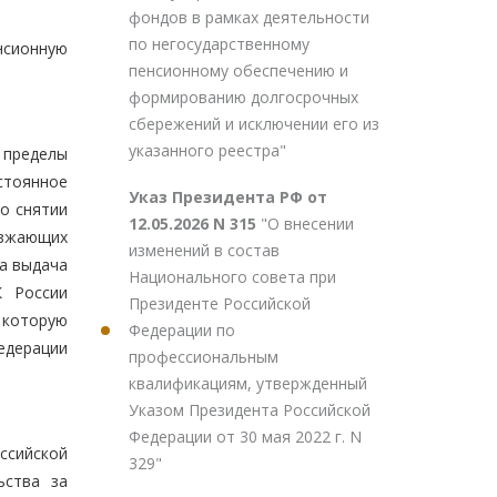
фондов в рамках деятельности
по негосударственному
нсионную
пенсионному обеспечению и
формированию долгосрочных
сбережений и исключении его из
указанного реестра"
 пределы
остоянное
Указ Президента РФ от
 о снятии
12.05.2026 N 315
"О внесении
ыезжающих
изменений в состав
на выдача
Национального совета при
К России
Президенте Российской
 которую
Федерации по
Федерации
профессиональным
квалификациям, утвержденный
Указом Президента Российской
Федерации от 30 мая 2022 г. N
ссийской
329"
ьства за