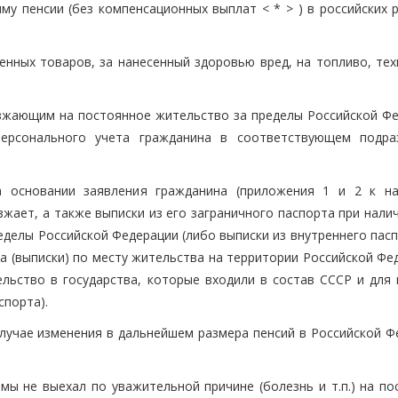
у пенсии (без компенсационных выплат < * > ) в российских р
енных товаров, за нанесенный здоровью вред, на топливо, тех
зжающим на постоянное жительство за пределы Российской Фе
ерсонального учета гражданина в соответствующем подра
а основании заявления гражданина (приложения 1 и 2 к н
зжает, а также выписки из его заграничного паспорта при нали
еделы Российской Федерации (либо выписки из внутреннего пас
а (выписки) по месту жительства на территории Российской Фе
льство в государства, которые входили в состав СССР и для 
спорта).
случае изменения в дальнейшем размера пенсий в Российской Ф
мы не выехал по уважительной причине (болезнь и т.п.) на по