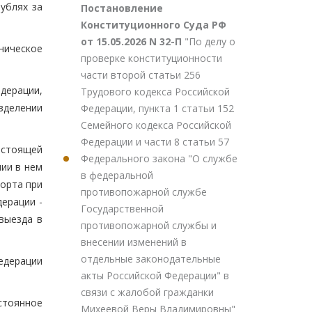
ублях за
Постановление
Конституционного Суда РФ
от 15.05.2026 N 32-П
"По делу о
ническое
проверке конституционности
части второй статьи 256
дерации,
Трудового кодекса Российской
зделении
Федерации, пункта 1 статьи 152
Семейного кодекса Российской
Федерации и части 8 статьи 57
астоящей
Федерального закона "О службе
чии в нем
в федеральной
порта при
противопожарной службе
дерации -
Государственной
выезда в
противопожарной службы и
внесении изменений в
отдельные законодательные
едерации
акты Российской Федерации" в
связи с жалобой гражданки
стоянное
Михеевой Веры Владимировны"