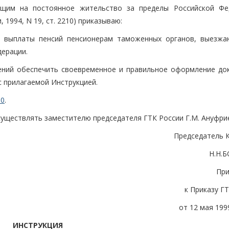
щим на постоянное жительство за пределы Российской Фе
1994, N 19, ст. 2210) приказываю:
ке выплаты пенсий пенсионерам таможенных органов, выезж
дерации.
ений обеспечить своевременное и правильное оформление до
 прилагаемой Инструкцией.
00
.
существлять заместителю председателя ГТК России Г.М. Ануфри
Председатель 
Н.Н.
Пр
к Приказу Г
от 12 мая 1999
ИНСТРУКЦИЯ