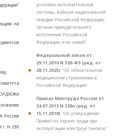
уголовно-исполнительной
дерации"
системы, войсках национальной
гвардии Российской Федерации,
ающим на
органах принудительного
исполнения Российской
Федерации, и их семей"
кументов
Федеральный закон от
29.11.2010 N 326-ФЗ (ред. от
28.11.2025)
"Об обязательном
еву.
медицинском страховании в
Комитета
Российской Федерации"
БОРДЮЖА
Приказ Минтруда России от
иложение
24.07.2013 N 328н (ред. от
15.11.2018)
"Об утверждении
ТК России
Правил по охране труда при
 г. N 290
эксплуатации электроустановок"