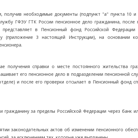
, получив необходимые документы (подпункт "а" пункта 10 и 
службу ГФЭУ ГТК России пенсионное дело гражданина, после 
 представляет в Пенсионный фонд Российской Федерации 
у (приложение 3 настоящей Инструкции), на основании к
енсионера.
ае получения справки о месте постоянного жительства гра
прашивает его пенсионное дело в подразделении пенсионной сл
отделе) и после его проверки отсылает в Пенсионный фонд сп
и гражданину за пределы Российской Федерации через банк ил
ятии законодательных актов об изменении пенсионного обесп
сий, за исключением тех, которые уже выплачены.