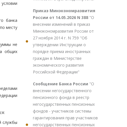
 условии
Приказ Минэкономразвития
России от 14.05.2026 N 388
"О
го банка
внесении изменений в приказ
 по месту
Минэкономразвития России от
27 ноября 2014 г. N 759 "Об
суммы не
утверждении Инструкции о
порядке приема иностранных
на общих
граждан в Министерстве
экономического развития
Российской Федерации"
Сообщение Банка России
"О
ределами
внесении негосударственного
едерации
пенсионного фонда в реестр
негосударственных пенсионных
фондов - участников системы
ся:
гарантирования прав участников
й службы
негосударственных пенсионных