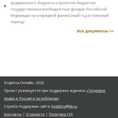
федерального бюджета и проектов бюджетов
государственных внебюджетных фондов Российской
Федерации на очередной финансовый год и плановый
период"
Все документы >>
Кодексы.Онлайн, 2026
Проект реализуется при поддержке журнала
«Трудовое
право в России и за рубежом»
.
Служба поддержки сайта:
kodeksy@bk.ru
.
Контакты
|
О проекте
|
Политика ПД