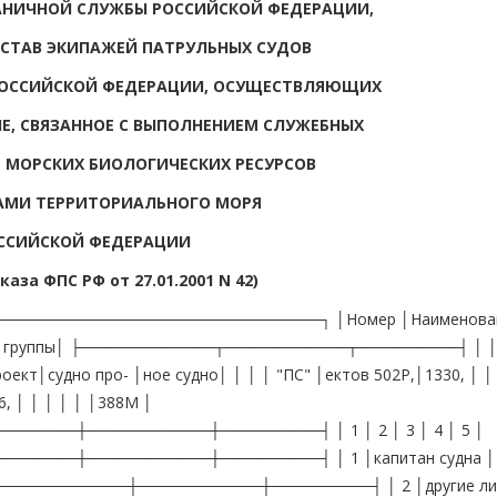
АНИЧНОЙ СЛУЖБЫ РОССИЙСКОЙ ФЕДЕРАЦИИ,
СТАВ ЭКИПАЖЕЙ ПАТРУЛЬНЫХ СУДОВ
РОССИЙСКОЙ ФЕДЕРАЦИИ, ОСУЩЕСТВЛЯЮЩИХ
Е, СВЯЗАННОЕ С ВЫПОЛНЕНИЕМ СЛУЖЕБНЫХ
Е МОРСКИХ БИОЛОГИЧЕСКИХ РЕСУРСОВ
АМИ ТЕРРИТОРИАЛЬНОГО МОРЯ
ССИЙСКОЙ ФЕДЕРАЦИИ
каза ФПС РФ от 27.01.2001 N 42)
────────────────────────────┐ │Номер │Наименова
) │ │группы│ ├────────────┬───────────┬─────────┤ │ │
ект│судно про- │ное судно│ │ │ │ "ПС" │ектов 502Р,│1330, │ │
6, │ │ │ │ │ │388М │
────┼───────────┼─────────┤ │ 1 │ 2 │ 3 │ 4 │ 5 │
────┼───────────┼─────────┤ │ 1 │капитан судна │ 1
───────────┼───────────┼─────────┤ │ 2 │другие ли