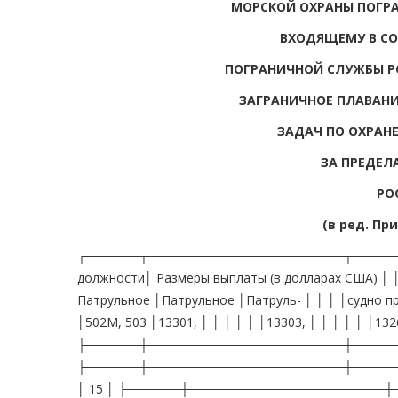
МОРСКОЙ ОХРАНЫ ПОГР
ВХОДЯЩЕМУ В СО
ПОГРАНИЧНОЙ СЛУЖБЫ 
ЗАГРАНИЧНОЕ ПЛАВАНИ
ЗАДАЧ ПО ОХРАН
ЗА ПРЕДЕЛ
РО
(в ред. При
┌──────┬──────────────────────┬──────
должности│ Размеры выплаты (в долларах США
Патрульное │Патрульное │Патруль- │ │ │ │судно про
│502М, 503 │13301, │ │ │ │ │ │13303, │ │ │ │ │ │132
├──────┼──────────────────────┼────────
├──────┼──────────────────────┼────────
│ 15 │ ├──────┼──────────────────────┼─