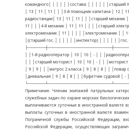
командного│ │ │ │ │ │состава: │ │ │ │ │ │старший 
│ 13 │ 11 │ 11 │ │ │3-й помощник капитана │ 12 │ 1
радиостанции│ 13 │ 11 │ 11 │ │ │старший механик │ 1
11 │ │ │4-й механик │ 11 │ 11 │ │ │ │старший элект
электромеханик │ 11 │ │ │ │ │электромеханик │ │ 11
│(старший гос. │ │ │ │ │ │инспектор) │ │ │ │ │ │гос.
├──────┼──────────────────────┼────────
│ │1-й радиооператор │ 10 │ 10 │ - │ │ │радиоопера
│ │ │старший моторист │ 10 │ 10 │ - │ │ │моторист 1
│ 9 │ 9 │ │ │матрос 2 класса │ 9 │ 8 │ 8 │ │ │повар 
│дневальная │ 9 │ 8 │ 8 │ │ │буфетчик судовой │ - │ 
└──────┴──────────────────────┴─────
Примечание. Членам экипажей патрульных катер
служебных задач по охране морских биологически
выплачиваются суточные в иностранной валюте вз
выплаты суточных в иностранной валюте взамен
Пограничной службы Российской Федерации, вх
Российской Федерации, осуществляющих заграни