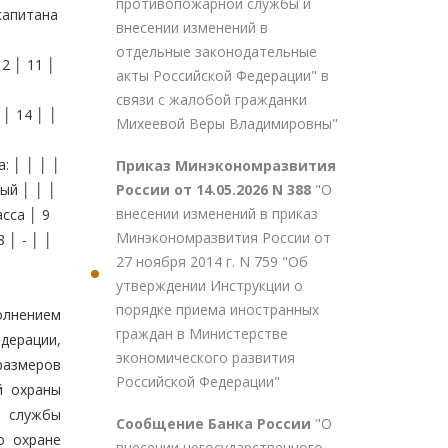
противопожарной службы и
капитана
внесении изменений в
отдельные законодательные
2 │ 11 │
акты Российской Федерации" в
связи с жалобой гражданки
 │ 14 │ │
Михеевой Веры Владимировны"
│ │ │ │
Приказ Минэкономразвития
России от 14.05.2026 N 388
"О
ый │ │ │
внесении изменений в приказ
асса │ 9
Минэкономразвития России от
 │ - │ │
27 ноября 2014 г. N 759 "Об
утверждении Инструкции о
порядке приема иностранных
олнением
граждан в Министерстве
дерации,
экономического развития
размеров
Российской Федерации"
й охраны
й службы
Сообщение Банка России
"О
о охране
внесении негосударственного