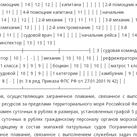
помощник │ 14 │ 12 │ 12 │ │ │капитана │ │ │ │ │ │2-й помощник 
1 │ 11 │ │ │4-й помощник капитана │ 11 │ │ │ │ │начальник
4 │ 12 │ 12 │ │ │2-й механик │ 13 │ 11 │ 11 │ │ │3-й механик │ 1
ромеханик│ 13 │ │ │ │ │2-й электромеханик │ 12 │ │ │ │ │3-й
 │ 11 │ │ │судовой врач │ 14 │ │ │ │ │начальник рейса │ 14 │ 14
 инспектор │ 13 │ 13 │ 13 │
────┼───────────┼─────────┤ │ 3 │судовая команда: 
тор │ 10 │ - │ - │ │ │механик │ 10 │ 10 │ 10 │ │ │рефрижераторн
 класса │ 9 │ 9 │ 9 │ │ │боцман │ 10 │ 10 │ 10 │ │ │матрос 1 кл
судовой │ 10 │ 9 │ 9 │ │ │1 категории │ │ │ │ │ │камбузник │ 9 │ 8
8 │ - │ │(п. 3 в ред. Приказа ФПС РФ от 27.01.2001 N 42) │ │
───────┴───────────┴─────────┘
ов, осуществляющих заграничное плавание, связанное с вып
х ресурсов за пределами территориального моря Российской Фе
амен суточных в рублях в размерах, установленных графой 5 
 суточных в рублях гражданскому персоналу органов морско
одящему в состав экипажей патрульных судов Погранично
чное плавание, связанное с выполнением служебных задач п