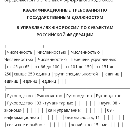
КВАЛИФИКАЦИОННЫЕ ТРЕБОВАНИЯ ПО
ГОСУДАРСТВЕННЫМ ДОЛЖНОСТЯМ
В УПРАВЛЕНИЯХ ФНС РОССИИ ПО СУБЪЕКТАМ
РОССИЙСКОЙ ФЕДЕРАЦИИ
┌────────────┬──────────────┬──────────────┬──────────────┬─────────────────┬────────────────────┐ │Численность │ Численностью │ Численностью │ Численностью │ Численностью │Перечень укрупненных│ │от 45 до 65 │ от 66 до 100 │ от 101 до 150│ от 151 до 250│свыше 250 единиц │групп специальностей│ │ единиц │ единиц │ единиц │ единиц │ │ │ ├────────────┼──────────────┼──────────────┼──────────────┼─────────────────┼────────────────────┤ │Руководство │Руководство │Руководство │Руководство │Руководство │03 - гуманитарные │ │ │ │ │ │ │науки; 08 - экономи-│ │ │ │ │ │ │ка и управление; │ │ │ │ │ │ │09 - информационная │ │ │ │ │ │ │безопасность; 11 - │ │ │ │ │ │ │сельское и рыбное │ │ │ │ │ │ │хозяйство; 15 - ме- │ │ │ │ │ │ │таллургия, машино- │ │ │ │ │ │ │строение и материа- │ │ │ │ │ │ │лообработка; 22 - │ │ │ │ │ │ │автоматика управле- │ │ │ │ │ │ │ния; 23 - информати-│ │ │ │ │ │ │ка и вычислительная │ │ │ │ │ │ │техника; 27 - строи-│ │ │ │ │ │ │тельство и архитек- │ │ │ │ │ │ │тура │ ├────────────┼──────────────┼──────────────┼──────────────┼─────────────────┼────────────────────┤ │Общий отдел │Общий отдел │Общий отдел; │Общий отдел; │Общий отдел; │01 - физико-матема- │ │ │ │Отдел обеспе- │Отдел обеспе- │Отдел обеспечения│тические науки; │ │ │ │чения деятель-│чения деятель-│деятельности ру- │03 - гуманитарные │ │ │ │ности руковод-│ности руковод-│ководства │науки; │ │ │ │ства │ства │ │04 - социальные на- │ │ │Отдел кадров │Отдел кадров │Отдел кадров │Отдел кадров │уки; │ │Финансовый │Финансовый │Финансовый │Финансовый │Финансовый отдел;│05 - образование и │ │отдел │отдел │отдел; │отдел; │ │педагогика; │ │ │ │Хозяйственный │Хозяйственный │Хозяйственный от-│08 - экономика и уп-│ │ │ │отдел │отдел │дел; │равление; │ │ │ │ │ │Отдел материаль- │09 - информационная │ │ │ │ │ │но-технического │безопасность; │ │ │ │ │ │снабжения; │19 - транспортные │ │ │ │ │ │Отдел капитально-│средства; │ │ │ │ │ │го строительства │27 - строительство и│ │ │ │ │ │и эксплуатации │архитектура │ │ │ │ │ │зданий и сооруже-│ │ │ │ │ │ │ний; │ │ │ │ │ │ │Отдел транспорта │ │ │ │ │Отдел безопас-│Отдел безопас-│Отдел безопаснос-│ │ │ │ │ности │ности │ти │ │ ├────────────┼──────────────┼──────────────┼──────────────┼─────────────────┼────────────────────┤ │Юридический │Юридический │Юридический │Юридический │Юридический отдел│03 - гуманитарные │ │отдел │отдел │отдел │отдел │ │науки │ ├────────────┼──────────────┼──────────────┼──────────────┼─────────────────