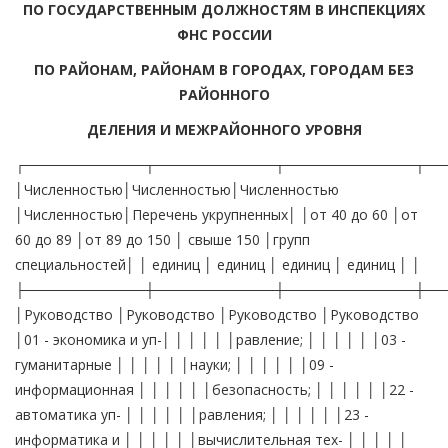
ПО ГОСУДАРСТВЕННЫМ ДОЛЖНОСТЯМ В ИНСПЕКЦИЯХ
ФНС РОССИИ
ПО РАЙОНАМ, РАЙОНАМ В ГОРОДАХ, ГОРОДАМ БЕЗ
РАЙОННОГО
ДЕЛЕНИЯ И МЕЖРАЙОННОГО УРОВНЯ
┌────────────┬────────────┬─────────────┬────────────┬────────────────────┐ │Численностью│Численностью│Численностью │Численностью│Перечень укрупненных│ │от 40 до 60 │от 60 до 89 │от 89 до 150 │ свыше 150 │групп специальностей│ │ единиц │ единиц │ единиц │ единиц │ │ ├────────────┼────────────┼─────────────┼────────────┼────────────────────┤ │Руководство │Руководство │Руководство │Руководство │01 - экономика и уп-│ │ │ │ │ │равление; │ │ │ │ │ │03 - гуманитарные │ │ │ │ │ │науки; │ │ │ │ │ │09 - информационная │ │ │ │ │ │безопасность; │ │ │ │ │ │22 - автоматика уп- │ │ │ │ │ │равления; │ │ │ │ │ │23 - информатика и │ │ │ │ │ │вычислительная тех- │ │ │ │ │ │ника; │ │ │ │ │ │27 - строительство и│ │ │ │ │ │архитектура; │ │ │ │ │ │11 - сельское и рыб-│ │ │ │ │ │ное хозяйство; │ │ │ │ │ │15 - металлургия, │ │ │ │ │ │машиностроение и ма-│ │ │ │ │ │териалообработка │ ├────────────┼────────────┼─────────────┼────────────┼────────────────────┤ │Отдел общего│Отдел │Отдел общего │Отдел обще- │01 - физико-матема- │ │обеспечения │финансового │обеспечения │го и хозяй- │тические науки; │ │ │и общего │ │ственного │03 - гуманитарные │ │ │обеспечения │ │обеспечения │науки; │ │ │ │Отдел финан- │Отдел │04 - социальные на- │ │ │ │сового обес- │финансового │уки; │ │ │ │печения │обеспечения │05 - образование и │ │ │ │ │Отдел кад- │педагогика; │ │ │ │ │рового │08 - экономика и уп-│ │ │ │ │обеспечения │равление; │ │ │ │ │и безопас- │09 - информационная │ │ │ │ │ности │безопасность; │ │ │ │ │ │19 - транспортные │ │ │ │ │ │средства; │ │ │ │ │ │27 - строительство и│ │ │ │ │ │архитектура │ ├────────────┼────────────┼─────────────┼────────────┼────────────────────┤ │ │Юридический │Юридический │Юридический │03 - гуманитарные │ │ │отдел │отдел │отдел │науки │ ├────────────┼────────────┼─────────────┼────────────┼────────────────────┤ │Отдел инфор-│Отдел ин- │Отдел инфор- │Отдел инфор-│01 - физико-матема- │ │мационно- │формационных│мационных │мационных │тические науки; │ │аналитичес- │технологий │технологий │технологий │05 - образование и │ │кой работы │Отдел ввода │Отдел ввода │Отдел ввода │педагогика; │ │ │и обработки │и обработки │и обработки │08 - экономика и уп-│ │ │данных │данных │данных │равление; │ │ │Отдел ана- │Отдел учета, │Отдел учета,│09 - информационная │ │ │лиза, от- │отчетности и │отчетности │безопасность; │ │ │четности и │анализа │и анализа │21 - электронная │ │ │урегулиро- │ │ │техника, радиотехни-│ │ │вания │ │ │ка и связь; │ │ │задолжен- │ │ │22 - автоматика уп- │ │ │ности │ │ │равления; │ │ │ │ │ │23 - информатика и │ │ │ │ │ │вычислительная тех- │ │ │ │ │ │ника │ ├────────────┼────────────┼─────────────┼────────────┼────────────────────┤ │Отдел рабо- │Отдел рабо- │Отдел работы │Отдел работы│01 - физико-матема- │ │ты с нало- │ты с нало- │налогопла- │с налогопла-│тические науки; │ │гоплатель- │гоплатель- │тельщиками │тельщиками │03 - гуманитарные │ │щиками │щиками, их │Отдел реги- │Отдел │науки; │ │ │регистрации │страции и │регистрации │04 - социальные на- │ │ │и учета │учета налого-│и 