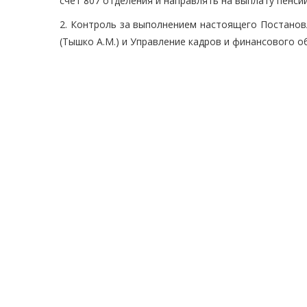
счет 807 отделения и направлять на выплату пенсий
2. Контроль за выполнением настоящего Постанов
(Тышко А.М.) и Управление кадров и финансового об